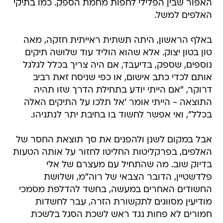
האפור שבין הפלילי לחפות מחמת הספק. כמו בתיקי
האלפים למשל.
באלף הראשון, היתה תשתית ראייתית חזקה, מאה
טון בטון יצוק. אלא שהוא הוליד עוד שלושה תיקים
נוספים, שספק, בדיעבד, אם היה צריך בכלל לגלגל
אותם לכדי כתב אישום, או כפי שניסח זאת רביב
דרוקר, "אם הייתי יודע בתחילת הדרך שזו תהיה
התוצאה - הייתי אומר 'אל תלכו על התיקים האלה
בכלל", ואי אפשר לחשוד בו בחיבת יתר לנתניהו.
אבל במקום לשנן ולהפנים את סך תוצאת החסר של
האלפים, בפרקליטות החליטו לחזור על אותה הטעות
בדיוק שוב. מה שהתחיל עם מעצרם של אלי
פלדשטיין, הדובר הצבאי של רוה"מ, ושלושת
החשודים האחרים במעשה, בחשד להדלפת מסמכי
מודיעין מסווגים לתקשורת הזרה, עבר לחשדות
חמורים לא פחות נגד ראש לשכת הסגל בלשכת