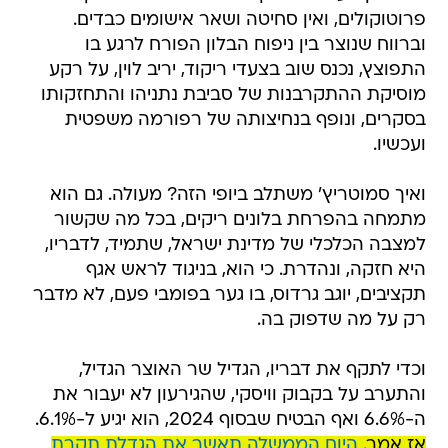
פרוטוקולים, ואין סחיטה ושאר אישומים כבדים.
וברווח שנוצר בין ניפוח הבלון הפורח לרגע בו
התפוצץ, נכנס שוב בצעדי ריקוד, יריב לוין, על רקע
מוסיקת ההתקרבנות של סביבת נתניהו והתחזקותו
בסקרים, ונופף בנחיצותה של רפורמה משפטית
ועכשיו.
ואיך סמוטריץ' משתלב ביופי הזה? מעולה. גם הוא
מתמחה בהפרחת בלונים ריקים, בכל מה שקשור
למצבה הכלכלי של מדינת ישראל, שתמיד, לדבריו,
היא חזקה, ונהדרת. כי הוא, בניגוד לראש אגף
תקציבים, יוגב גרדוס, בו גער בפומבי פעם, לא מדבר
רק על מה שדפוק בה.
וכדי לתקף את דבריו, הגדיל שר האוצר הגדיל,
והתערב על בקבוק וויסקי, שהגירעון לא יעבור את
ה-6.6% ואף הבטיח שבסוף 2024, הוא יגיע ל-6.1%.
אז אמר.
היום הממשלה תאשר את הגדלת תקרת