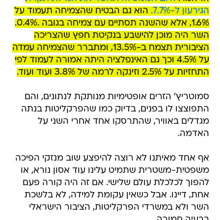
הגירעון ל-7.7%.
הוא גם הבטיח שהצמיחה תעמוד על
1.6%, אלא שהשנה תסתיים עם צמיחה בגובה .0.4%.
השר היה מוכן להישבע בנקיטת חפץ שהצריכה
הציבורית תצמח ב-13.5%, ומתברר שהצמיחה עמדה
על 4.5% וכך גם האינפלציה היתה אמורה לעמוד לפי
התחזיות על 2.5% וזינקה לרמה של 3.8% ועוד ועוד.
סמוטריץ' הזרים אופטימיות מנותקת לנתונים, והם
התפוצצו לו בפנים, בדיוק כמו שהפרקליטות בנתה
מגדלים באוויר, שהתרסקו אחד אחרי השני על
האדמה.
אף אחד מאיתנו לא רוצה להיפצע שוב מנזקי הפיכה
משפטית-משטרית שתמיט עלינו עוד אסון נורא, או
להפוך לכלכלת עולם שלישי. אם זה היה קורה פעם
אחת, דיינו. אבל כשאין עקומת למידה, לא בלשכת
השר ולא במשרדי הפרקליטות, הציבור הישראלי
בבעיה חמורה.