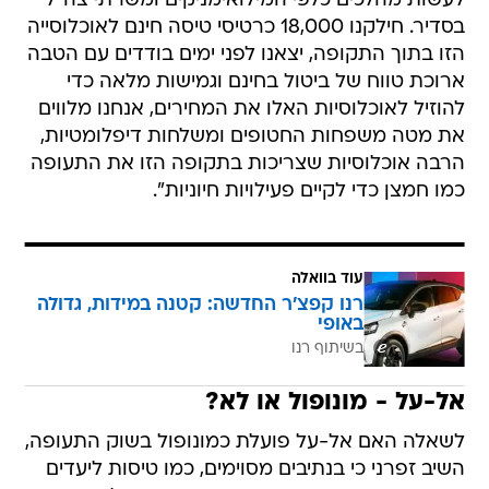
לעשות מהלכים כלפי המילואימניקים ומשרתי צה"ל
בסדיר. חילקנו 18,000 כרטיסי טיסה חינם לאוכלוסייה
הזו בתוך התקופה, יצאנו לפני ימים בודדים עם הטבה
ארוכת טווח של ביטול בחינם וגמישות מלאה כדי
להוזיל לאוכלוסיות האלו את המחירים, אנחנו מלווים
את מטה משפחות החטופים ומשלחות דיפלומטיות,
הרבה אוכלוסיות שצריכות בתקופה הזו את התעופה
כמו חמצן כדי לקיים פעילויות חיוניות".
עוד בוואלה
רנו קפצ'ר החדשה: קטנה במידות, גדולה
באופי
בשיתוף רנו
אל-על - מונופול או לא?
לשאלה האם אל-על פועלת כמונופול בשוק התעופה,
השיב זפרני כי בנתיבים מסוימים, כמו טיסות ליעדים