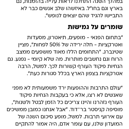
במהלך השנה התחלנו לראות עלייה בהזמנות, גם
בארץ וגם בחו"ל. באיזשהו שלב אנשים כבר לא
התביישו להגיד שהם יוצאים לנופש".
שומרים על גמישות
"בתחום הפנאי - מופעים, תיאטרון, מסעדות
ואטרקציות - חלה ירידה של 50% לפחות", מציין
שטינברג. "התחומים הללו מאוד מושפעים ממצב
הרוח וגם נחשבים מותרות. מה שלא קיומי - נפגע. גם
הנחיות פיקוד העורף קשורות לכך. למשל, הרבה
אטרקציות בצפון הארץ בכלל סגורות כעת".
"עולם התרבות וההופעות ירד משמעותית לא מפני
שאנשים לא רצו, אלא כי בעקבות הנחיות פיקוד
העורף נזהרנו והיינו צריכים כל הזמן לבטל ולשנות",
מוסיפה קניסטר בר־דוד. "אבל אנחנו כמובן ממשיכים
עם אירועי תרבות. למשל, מופע סיכום השנה של
המועדון שלנו, עם עומר אדם, היה אמור להתקיים