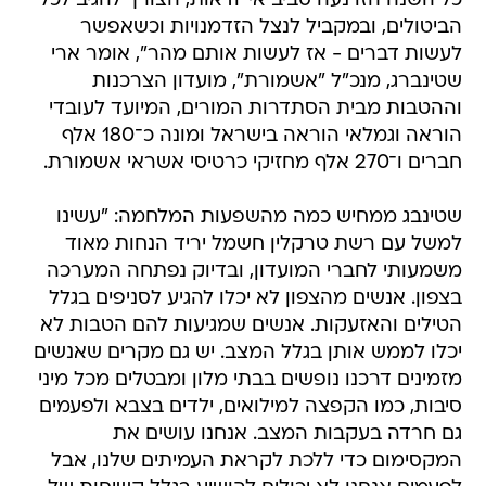
כל השנה הזו נעה סביב אי־‏‏ודאות, הצורך להגיב לכל
הביטולים, ובמקביל לנצל הזדמנויות וכשאפשר
לעשות דברים - אז לעשות אותם מהר", אומר ארי
שטינברג, מנכ"ל "אשמורת", מועדון הצרכנות
וההטבות מבית הסתדרות המורים, המיועד לעובדי
הוראה וגמלאי הוראה בישראל ומונה כ־180 אלף
חברים ו־270 אלף מחזיקי כרטיסי אשראי אשמורת.
שטינבג ממחיש כמה מהשפעות המלחמה: "עשינו
למשל עם רשת טרקלין חשמל יריד הנחות מאוד
משמעותי לחברי המועדון, ובדיוק נפתחה המערכה
בצפון. אנשים מהצפון לא יכלו להגיע לסניפים בגלל
הטילים והאזעקות. אנשים שמגיעות להם הטבות לא
יכלו לממש אותן בגלל המצב. יש גם מקרים שאנשים
מזמינים דרכנו נופשים בבתי מלון ומבטלים מכל מיני
סיבות, כמו הקפצה למילואים, ילדים בצבא ולפעמים
גם חרדה בעקבות המצב. אנחנו עושים את
המקסימום כדי ללכת לקראת העמיתים שלנו, אבל