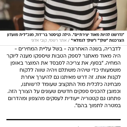
"נדרשנו להיות מאוד יצירתיים". הילה קניסטר בר־דוד, מנכ"לית מועדון
/
הצרכנות "שלך" ו"שלך לגמלאי"
אתר רשמי, קובי אלוני
לדבריה, בשנה האחרונה - בשל עליית המחירים -
היה מאוד מאתגר לספק הטבות שיספקו מענה ליוקר
המחיה. "בסוף, את צריכה לסבסד את המוצר באופן
משמעותי כדי שיהיה משתלם ויהיה שווה ללקוח
לקנות אותו. זה דרש מאיתנו גם להיערך אחרת
מבחינה כלכלית מול התקציב שעומד לרשותנו,
וכמובן להכניס ספקים חדשים שעונים על הצורך הזה.
פתחנו גם קטגוריה ייעודית לעסקים מהצפון ומהדרום
במטרה לתמוך בהם".