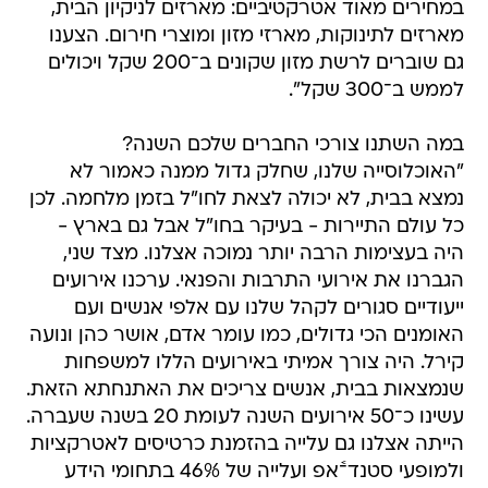
במחירים מאוד אטרקטיביים: מארזים לניקיון הבית,
מארזים לתינוקות, מארזי מזון ומוצרי חירום. הצענו
גם שוברים לרשת מזון שקונים ב־200 שקל ויכולים
לממש ב־300 שקל".
במה השתנו צורכי החברים שלכם השנה?
"האוכלוסייה שלנו, שחלק גדול ממנה כאמור לא
נמצא בבית, לא יכולה לצאת לחו"ל בזמן מלחמה. לכן
כל עולם התיירות - בעיקר בחו"ל אבל גם בארץ -
היה בעצימות הרבה יותר נמוכה אצלנו. מצד שני,
הגברנו את אירועי התרבות והפנאי. ערכנו אירועים
ייעודיים סגורים לקהל שלנו עם אלפי אנשים ועם
האומנים הכי גדולים, כמו עומר אדם, אושר כהן ונועה
קירל. היה צורך אמיתי באירועים הללו למשפחות
שנמצאות בבית, אנשים צריכים את האתנחתא הזאת.
עשינו כ־50 אירועים השנה לעומת 20 בשנה שעברה.
הייתה אצלנו גם עלייה בהזמנת כרטיסים לאטרקציות
ולמופעי סטנד־‏‏֫אפ ועלייה של 46% בתחומי הידע