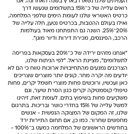
העמיתים שלנו נשארו בארץ בשנה האחרונה. אנו
רואים עלייה של כ־15% בתשלומים שנעשו דרך
כרטיס האשראי שלנו לעומת הימים שלפני המלחמה,
ואילו בעולם ההטבות, בכרטיס נטען, חלה עלייה של
20%־25%. השנה גם התפתחנו מאוד בעולמות
הרכב, הפיננסים, מכירת דירות ודיור מוגן".
"אנחנו מזהים ירידה של כ־20% בעסקאות בפריסה
לתשלומים", מציינת הראל. "לפי הניתוח שלנו,
הצרכנים נמנעים מהתחייבויות ארוכות טווח כי הם לא
יודעים מה יקרה מחר. קונים יותר מוצרים שצריכים
כאן ועכשיו, ורוכשים פחות מוצרי חשמל יקרים, פחות
טיפולי קוסמטיקה יקרים כגון הסרת שיער, וגם
משקיעים פחות בשיפוץ בתים. לעומת זאת, זיהינו
למשל עלייה של 15% בחדרי כושר ובריכות. בתרגום
שלנו, זה המקום של המצוקה הנפשית - אנשים
מחפשים שחרור. כמו כן, אם תחום התיירות ירד
בחודשים הראשונים של המלחמה כמעט ב־100% -