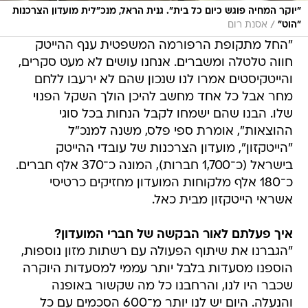
"יוקר המחיה פוגש כיום כל בית". גנית הראל, מנכ"לית מועדון הצרכנות
/
"הוט"
אסנת רום
"החל מתקופת הרפורמה המשפטית ענף ההייטק
חווה טלטלה ומשברים. אנחנו עושים לא מעט סקרים,
והייטקיסטים אמרו לנו שנכון שהם לא ירעבו ללחם
מחר אבל כל אחד מחשב להיכן הולך השקל הפנוי
שלו. הבנו שהם ישמחו לקבל הנחות בכל סוגי
ההוצאות", אומרת ספי פלס, משנה למנכ"ל
"הייטקזון", מועדון הצרכנות של עובדי ההייטק
בישראל (כ־1,700 חברות), המונה כ־370 אלף חברים.
כ־180 אלף מלקוחות המועדון מחזיקים כרטיסי
אשראי הייטקזון מבית כאל.
איך פעלתם לאור הבקשה של חברי המועדון?
"הגברנו את שיתוף הפעולה עם רשתות מזון נוספות,
הוספנו מסעדות בלבל יותר עממי למסעדות היוקרה
שכבר היו לנו, והרחבנו כל מה שקשור באופנה
והנעלה. היום יש לנו יותר מ־600 הסכמים עם כל