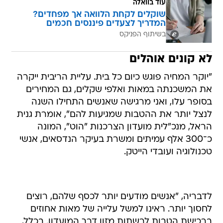
עוד בוואלה
שוקלים לקחת הלוואה אך מפחדים?
המדריך לצעדים פיננסים חכמים
בשיתוף הפניקס
לא קונים אוהלים
"יוקר המחיה פוגש כיום כל בית. עליית הריבית ייקרה
את המשכנתה במאות ואלפי שקלים, גם המחירים
בסופר עלו, ואני מרגישה שאנשים התחילו השנה
לנצל יותר את ההטבות שמגיעות להם", אומרת גנית
הראל, מנכ"לית מועדון הצרכנות "הוט", המונה
כ־300 אלף עמיתים ומשרת בעיקר הנדסאים, אנשי
טכנולוגיה ועובדי הייטק.
לדבריה, "אנשים מודעים יותר לכסף שלהם, רוצים
לחסוך יותר. ראינו למשל עלייה של מאות אחוזים
ברכישת הטבות לרשתות מזון דרך המועדון. בכלל,