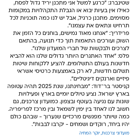
שטינברג: "כרגע למשל אני מתכנן יריד גדול לפסח,
כאילו אין בעיות יבוא או הגבלת התקהלויות במקומות
מסוימים. מתכנן כרגיל, אבל יש לנו כמה תוכניות לכל
תרחיש ונתאים את עצמנו".
פרידריך: "אנחנו מאוד גמישים, בוחנים כל הזמן את
השוק ועורכים התאמות תוך כדי תנועה, בהתאם
לצרכים ולבקשות של חברי המועדון שלנו".
פלס: "אחד האתגרים היותר גדולים שלנו הוא להביא
חדשנות בעולם התשלומים. להציע ללקוחות שיטות
תשלום חדשות, לא רק באמצעות כרטיסי אשראי
פיזיים וארנקים דיגיטליים".
קניסטר בר־דוד: "מבחינתנו, שנת 2025 תהיה עטופה
בארץ ישראל. נציע טיולים יומיים בארץ ופעילויות
שונות עם נגיעה בעוטף ובצפון. כמועדון צרכנים, גם
חשוב לנו לאחד בין ימין לשמאל ובין מרכז לפריפריה.
כמה שיותר מפגשים מרכזיים שנערוך - שבהם כולם
יהיו ביחד, רוקדים ושמחים - יקרבו לבבות".
מועדוני צרכנות
יוקר המחיה