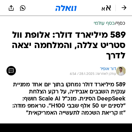
כסף
/
כסף עולמי
589 מיליארד דולר: אלופת וול
סטריט צללה, והמלחמה יצאה
לדרך
דור אופיר
עודכן לאחרונה: 28.1.2025 / 6:54
589 מיליארד דולר נמחקו בתוך יום אחד ממניית
ענקית השבבים אנבידיה, על רקע הצלחת
DeepSeek הסינית. מנכ"ל Scale AI חושף:
"לסינים יש 50 אלף שבבי H100". טראמפ מודה:
"זו קריאת השכמה לתעשייה האמריקאית"