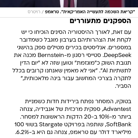
/
"קריאת השכמה לתעשייה האמריקאית". טראמפ
רויטרס
הספקנים מתעוררים
עם זאת, לאורך ההיסטוריה הסינים הוכיחו כי יש
לקחת את הצהרותיהם בערבון מוגבל כשמדובר
במספרים. אנליסטים בכירים מטילים ספק בהישגי
DeepSeek. סטייסי רסגון מ-Bernstein מכנה את
תגובת השוק כ"מוגזמת" וטוען שזה לא "יום הדין
לתשתיות AI". "אני לא מאמין שאנחנו קרובים בכלל
לתקרה בצרכי המחשוב עבור בינה מלאכותית,"
הסביר.
בטוקיו, המסחר נפתח בירידות חדות כשמניית
Advantest, ספקית מרכזית של אנבידיה, צנחה
ביותר מ-10% ב-20 הדקות הראשונות למסחר.
SoftBank, שותפה בפרויקט Stargate בשווי 100
מיליארד דולר עם טראמפ, צנחה גם היא ב-6.2%.