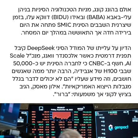
אולם בהונג קונג, מניות הטכנולוגיה הסיניות בניהן
עלי-באבא (BABA) ובאידו (BIDU) דווקא עלו, בזמן
שיצרנית השבבים הסינית SMIC פתחה את היום
בירידה חדה אך התאוששה במהלך יום המסחר.
הדיון על עלייתו של המודל הסיני DeepSeek קיבל
תפנית דרמטית כאשר אלכסנדר וואנג, מנכ"ל Scale
AI, חשף ב-CNBC כי לחברה הסינית יש כ-50,000
שבבי H100 של אנבידיה, הרבה יותר ממה שאנשים
חושבים, וזה מידע שעליו "הם לא יכולים לדבר בגלל
מגבלות הייצוא האמריקאיות". אילון מאסק, הגיב
בציוץ לקוני אך משמעותי: "ברור".