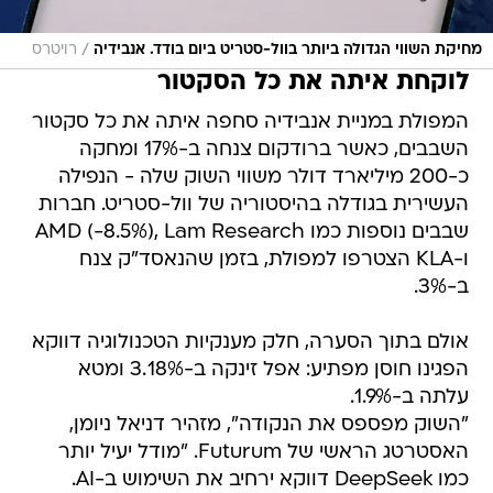
/
מחיקת השווי הגדולה ביותר בוול-סטריט ביום בודד. אנבידיה
רויטרס
לוקחת איתה את כל הסקטור
המפולת במניית אנבידיה סחפה איתה את כל סקטור
השבבים, כאשר ברודקום צנחה ב-17% ומחקה
כ-200 מיליארד דולר משווי השוק שלה - הנפילה
העשירית בגודלה בהיסטוריה של וול-סטריט. חברות
שבבים נוספות כמו AMD (-8.5%), Lam Research
ו-KLA הצטרפו למפולת, בזמן שהנאסד"ק צנח
ב-3%.
אולם בתוך הסערה, חלק מענקיות הטכנולוגיה דווקא
הפגינו חוסן מפתיע: אפל זינקה ב-3.18% ומטא
עלתה ב-1.9%.
"השוק מפספס את הנקודה", מזהיר דניאל ניומן,
האסטרטג הראשי של Futurum. "מודל יעיל יותר
כמו DeepSeek דווקא ירחיב את השימוש ב-AI.