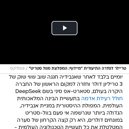
/
טריילר לסדרה התיעודית "מיידוף: המפלצת מוול סטריט"
נטפליקס
יומיים בלבד לאחר שאנבידיה חגגה שוב שווי שוק של
3 טריליון דולר וחזרה למקום הראשון של החברה
היקרה בעולם, סטארט-אפ סיני בשם DeepSeek
חולל רעידת אדמה
בתעשיית הבינה המלאכותית
העולמית. המפולת ההיסטורית במניית אנבידיה,
הגדולה ביותר שנרשמה אי פעם בוול-סטריט
במונחים דולרים, היא רק קצה הקרחון של סערה
המטלטלת את כל תעשיית הטכנולוגיה העולמית -