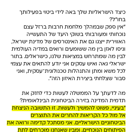
כיצד הישראליות שלך באה לידי ביטוי בפעילותך
בחו"ל?
"אין ספק שבמהלך מלחמת חרבות ברזל עצם
נוכחותי ומעורבותי בשוקי היעד של התעשייה
האווירית ייצגו גם את האינטרסים של מדינת ישראל,
וניסו לאזן בין מה ששומעים ורואים במדיה העולמית
לבין מה שמתרחש במציאות שלנו, כישראלים. בתור
ישראלי גאה ואיש עסקים אני יודע להתאים את עצמי
לכל משא ומתן והתנהלות טכנולוגית־עסקית, ואני
סבור שצלחתי ביצירת האיזון הזה".
מה לדעתך על הממשלה לעשות כדי לחזק את
תדמית המדינה בזירה הביטחונית הבינלאומית?
"בעיניי, פשוט להמשיך ולעשות. זו התשובה הניצחת
אל מול כל הקריאות להחרים את התוצרים
הביטחוניים הישראליים. אני מסתכל קדימה ורואה את
הפיתוחים הנוכחיים, ומבין שאנחנו מוכרחים לתת