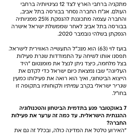
מתקניה ברחבי הארץ לצד 12 נציגויותיה ברחבי
העולם. אג"ח החברה נסחר בבורסה בתל אביב,
והחברה עצמה מתכוננת להנפקת 25% ממניותיה
בבורסה בתל אביב לאחר שממשלת ישראל אישרה
הנפקתן בשלהי נובמבר 2020.
בועז לוי (63) הוא מנכ"ל התעשייה האווירית לישראל.
תפסנו אותו לשיחה על התמודדות שגרת פעילות
בצל מלחמה, כיצד ניתן לנצל את מומנטום "היד
העליונה" שבו נמצאת כיום ישראל כדי לקדם את
הייצוא הביטחוני, ואיך הוא רואה את פעילותו כמעין
שגריר ישראלי בקרב עמיתיו ולקוחותיו בתקופה זו
בחו"ל.
7 באוקטובר פגע בתדמית הביטחון והטכנולוגיה
ההגנתית הישראלית. עד כמה זה ערער את פעילות
החברה?
"האירוע טלטל את המדינה כולה, ובכלל זה גם את