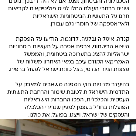
הטכנולוגיה והביטחון, נפגע. אם לא היה די בכך, גופים
שונים ברחבי העולם החלו לגייס פוליטיקאים לקריאות
חרם על התעשיות הביטחוניות הישראליות
ולאי־אספקה של חומרי גלם עבורן.
קנדה, איטליה ובלגיה, לדוגמה, הודיעו על הפסקת
הייצוא הביטחוני, צרפת אסרה על תעשיות ביטחוניות
ישראליות להציג בתערוכה ביטחונית, והממשל
האמריקאי הקודם עיכב במאי האחרון משלוח של
פצצות וציוד הנדסי, בצל כוונת ישראל לפעול ברפיח.
בהיעדר מדיניות חוץ המפנה משאבים למאבק על
התדמית הישראלית לטובת שימור והרחבת התשתית
העסקית והכלכלית, הפכו החברות הישראליות
הפועלות בחו"ל בעצמן למעין שגרירי הכלכלה
והעסקים של ישראל, וייצגו, בפועל, את כולנו.