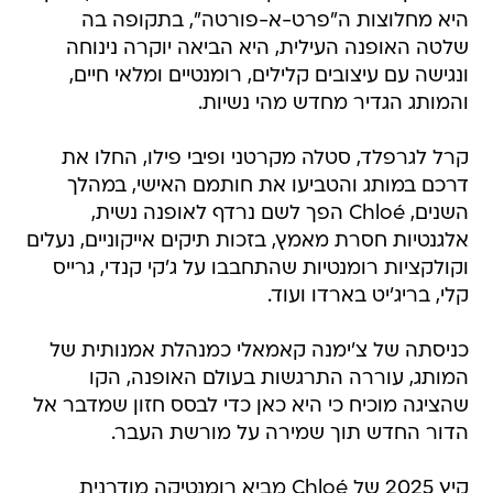
היא מחלוצות ה"פרט-א-פורטה", בתקופה בה
שלטה האופנה העילית, היא הביאה יוקרה נינוחה
ונגישה עם עיצובים קלילים, רומנטיים ומלאי חיים,
והמותג הגדיר מחדש מהי נשיות.
קרל לגרפלד, סטלה מקרטני ופיבי פילו, החלו את
דרכם במותג והטביעו את חותמם האישי, במהלך
השנים, Chloé הפך לשם נרדף לאופנה נשית,
אלגנטיות חסרת מאמץ, בזכות תיקים אייקוניים, נעלים
וקולקציות רומנטיות שהתחבבו על ג'קי קנדי, גרייס
קלי, בריג'יט בארדו ועוד.
כניסתה של צ'ימנה קאמאלי כמנהלת אמנותית של
המותג, עוררה התרגשות בעולם האופנה, הקו
שהציגה מוכיח כי היא כאן כדי לבסס חזון שמדבר אל
הדור החדש תוך שמירה על מורשת העבר.
קיץ 2025 של Chloé מביא רומנטיקה מודרנית