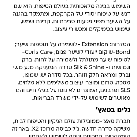
השימוש בבינה מלאכותית בעולם הטיפוח, הוא שם
דגש על טיפוח יסודי של הקרקפת, ומתמקד בהגנה
על השיער מפני פגיעות סביבתיות, קרינת שמש,
שימוש בכימיקלים ומכשירי עיצוב.
הסדרות: Extension -לשמירה על תוספות שיער;
Bond-שיקום ייעודי לשיער פגום; Curls Care-
לטיפוח שיער מתולתל ולשמירה על לחות, ברק
וגמישות ו- Silk & Shine סדרה המעניקה מגע משי
וברק ומראה חלק וזוהר. בכל סדרה יש: שמפו,
מסכה, סרום ומוצרי עיצוב משלימים ללא מלחים,
SLS ופרבנים, המוצרים לא נוסו על בעלי חיים והם
מאושרים לשימוש על-ידי משרד הבריאות.
גלים בטאץ'
חברת טאצ'-ממובילות עולם הניקיון והטיפוח לבית,
משיקה סדרה חדשה, ג'ל כביסה מרוכז X2, באריזה
קומפקטית, חסכונית ונוחה לשימוש ולאחסון.