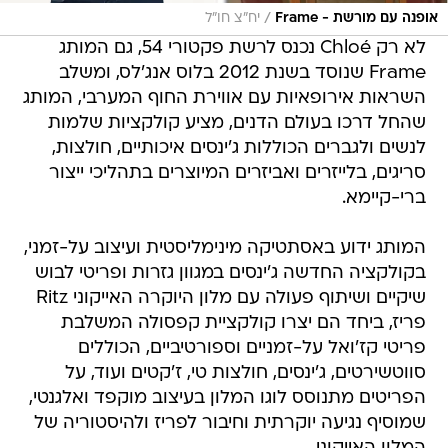
/
אופנה עם מורשת - Frame
יח"צ חו"ל
לא רק Chloé נכנס לרשת פקטורי 54, גם המותג
Frame שנוסד בשנת 2012 בלוס אנג'לס, ומשלב
השראות אירופאיות עם אווירת החוף המערבי, המותג
שהחל דרכו בעולם הדנים, מציע קולקציות שלמות
לנשים ולגברים הכוללות ג'ינסים איכותיים, חולצות,
סריגים, בלייזרים ואביזרים המיוצרים בתהליכי ייצור
ברי-קיימא.
המותג ידוע באסתטיקה מינימליסטית ועיצוב על-זמני,
בקולקציה החדשה ג'ינסים במגוון גזרות ופריטי לבוש
שיקיים ושיתוף פעולה עם מלון היוקרה האייקוני Ritz
פריז, ביחד הם יצרו קולקציית קפסולה המשלבת
פריטי קז'ואל על-זמניים וספורטיביים, הכוללים
סווטשירטים, ג'ינסים, חולצות טי, ז'קטים ועוד, על
הפריטים מתנוסס לוגו המלון בעיצוב מוקפד ואלגנטי,
שמוסיף נגיעה יוקרתית וחיבור לפריז ולהיסטוריה של