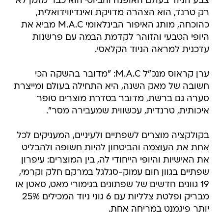
צבע הניוד בעולם האופנה והביוטי הוא כבר מזמן לא
רק טרנד, הוא הצהרה מדויקת ואינדיווידואלית,
כהוכחה, מותג האיפור הבינלאומי M.A.C מביא את
היופי הטבעי והזוהר לקדמת הבמה עם פרשנות
עדכנית למראה הניוד הקלאסי.
ערן קראוס מנכ"ל M.A.C: "מדובר בהשקה הכי
חשובה של מאק השנה, היא התחילה בעולם ומייצרת
סערה גם ברשת, מדובר בסדרת מוצרים סופר
איכותית, טרנדית, עכשווית שמעבירה מסר".
בקולקציה מוצרים לשפתיים ולעיניים, המעניקים לכל
אחת את העוצמה והביטחון להיות חשופה ולהבליט
את האישיות והיופי הייחודי לה, בין המוצרים: עיפרון
שפתיים בגוון חום עמוק-סגלגל במרקם חלק וקרמי,
19 גוונים חדשים של שפתונים בגימורי מאט, סאטן או
מבריק ופלטת צלליות עם 6 גוני ניוד המכילים 25%
יותר פיגמנט במריחה אחת.