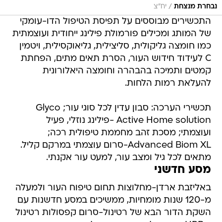
/
נבחרת מנצחת
יח"צ
התכשירים מבוססים על תפיסת הטיפול הדו-עומקי
של המותג ומכילים פורמולת פילינג ייחודית ועוצמתית
כמו חומצה גליקולית, סליצילית, גליאוקסילית, ויטמין
C לעידוד חידוש העור, הסרת תאים מתים, הפחתת
קמטים ותמיכה בהבהרה וחומצה היאלורונית
להעלאת רמות הלחות.
תכשירי הערכה: סבון עדין לכל סוגי עור; Glyco
Active Home solution -פילינג נוזלי, פעיל
ועוצמתי; מסכת זהב מחממת טיפולית רכה;
Advanced Biom XL-סרום עוצמתי במרקם קליל.
מתאים לכל גיל ומצב עור, למעט עור אקנתי.
מסע חדשני
באליזבת ארדן-מחלוצות תחום טיפוח העור ולמעלה
מ-120 שנות מומחיות, ממשיכים במסע חדשנות עם
השקת הדור הבא של רטינול-סרום קפסולות רטינול