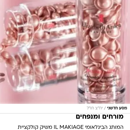
/
מסע חדשני
יח"צ חו"ל
מורחים ומנפחים
המותג הבינלאומי IL MAKIAGE משיק קולקציית