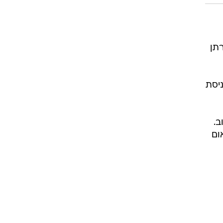
תן
ניסת
ום