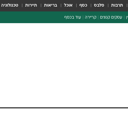
תרבות
סלבס
כסף
אוכל
בריאות
תיירות
טכנולוגיה
ן
עסקים קטנים
קריירה
עוד בכסף
חינוך פיננסי
כסף עולמי
דין וחשבון
קריפטו
ספורט ביזנס