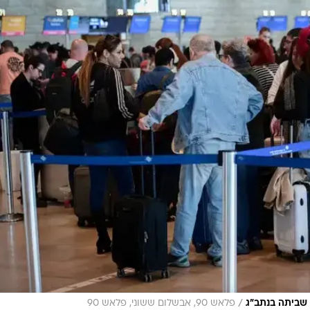
/
 שביתה בנתב"ג
פלאש 90, אבשלום ששוני, פלאש 90