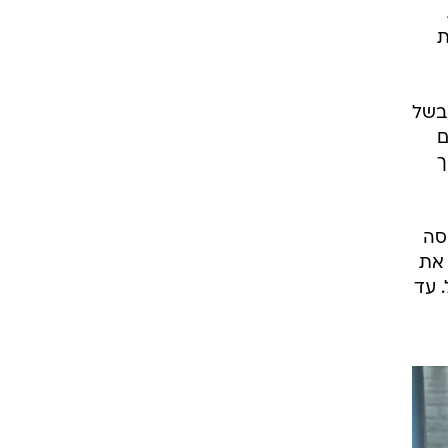
ת
 בשל
ם
ך
סה
 את
 עד