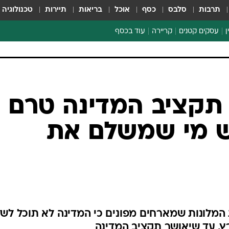
תרבות
סלבס
כסף
אוכל
בריאות
תיירות
טכנולוגיה
ן
עסקים קטנים
קריירה
עוד בכסף
חינוך פיננסי
כסף עולמי
דין וחשבון
קריפטו
ספורט ביזנס
תקציב המדינה טרם