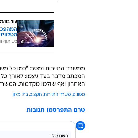
למס רכוש (רשות המיסים) בגין הנז
שמי שהגישו תביעה וקיבלו פיצוי בס
זכאים למענק מלא.
ששבו לפרקים או באופן מדורג לבית
החיים ועדיין נדרשים לאכלוס עצמאי.
עוד בוואל
הטלוויז
בשיתוף וו
ממשרד התיירות נמסר: "כמו כל מש