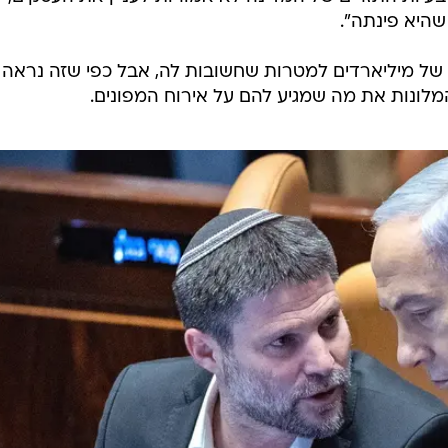
אליאס הסביר כי בשלב זה, חשבוניות שהוגשו החל מתאריך 1 במרץ לא ישולמו לבתי המלון: "אנו
מי האשראי, ולשלם חשבונות אלה בהקדם".
בור בעוד כשבועיים, מה שאומר שהמלונות הקטנים שמארח
רים מזומנים בגלל העיכוב בתשלום.
בעיות התזרים של המדינה לא אמורות לעניין את העסקים,
היא פינתה".
ם של מיליארדים למטרות שחשובות לה, אבל כפי שזה נראה
מלונות את מה שמגיע להם על אירוח המפונים.