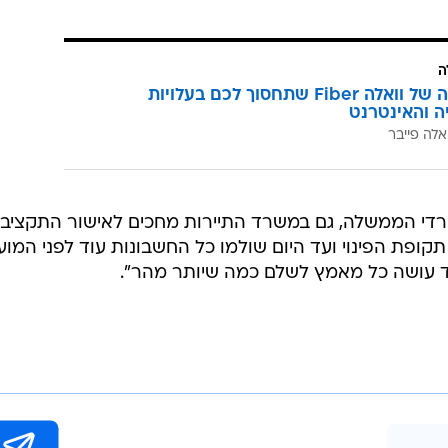
ק שנגרם לחפצים ביתיים כתוצאה מהשהייה הממושכת מחוץ
לבית בעקבות המלחמה וקיבלו את הפיצוי המקסימלי בהתאם להרכב המשפחתי. ‎בדי
כום נמוך משווי המענק המלא על פי ההרכב המשפחתי יהיו
בנוסף מגדיר ההסכם גם מענק הסתגלות על סך 200 שקלים למבוגר ו-100 שקלים ליל
תושבים ששבו לביתם בחודשים ינואר ופברואר 2025 , זאת על מנת לשמר את הסיוע לתושבים
ם כדי לארגן את חזרתם וחזרת בני משפחתם לבית ולשגרת
ה
המהפכה של וואלה Fiber שתחסוך לכם בעלויות
יה והאינטרנט
אלה פייבר
רדי הממשלה, גם במשרד התיירות מחכים לאישור התקציב.