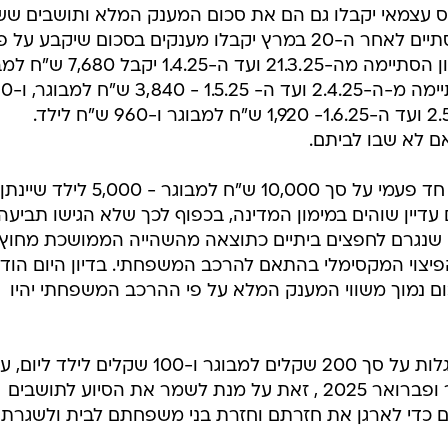
15,3 למבוגר ו-7,680 ש"ח לילד לתושבי הצפון מפונים ששהו במלונות במימון המדינה
מענק המלא יועבר רק למפונים ששהייתם במלון במימון
המדינה תסתיים עד ה-7 במרץ 2025. עם זאת, יו"ר הוועדה ח"כ ישראל אייכלר דרש להאריך את
לבתיהם אבל מועד הזכאות המקורי כבר חלף. הרבה אנשים 
לדים לעבור את חג הפורים ואז לחזור לבתיהם. המדינה צרי
וך להם את המענק בחצי".
ס עצמאי יקבלו גם הם את סכום המענק המלא ותושבים שש
במלונות במימון המדינה ושהייתם תסתיים לאחר ה-20 במרץ יקבלו מענקים בסכום שיקבע על 
מועד סיום השהייה. מי ששהייתו במלון הסתיימה מה-21.3.25 ועד ה-
ו-3,840 ש"ח לילד. מי ששהייתו
אם לא שבו לביתם.
עוד מגדיר ההסכם מענק התארגנות חד פעמי על סך 10,000 ש"ח למבוגר - ‎5,000 לילד שיינתן
 עדיין שוהים במימון המדינה, בכפוף לכך שלא הגישו תביעה