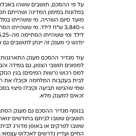
בגובה 60
20 במרץ, במקום עד 7 במרץ.
נוסח ההסכם המקורי קבע כי סכום ה
מועד הזכאות: "אנשים רוצים לשוב 
ידעו, לא התארגנו, או רצו לאפשר לי
לאפשר ולעודד את זה ואין סיבה לחת
על פי ההסכם, תושבים ששהו באכלו
לילד ומי ששהייתו הסתיימה מה-2.5.25 ועד ה-1.6.25- 1,920 ש"ח למבוגר ו-960 ש"ח לילד.
יודגש כי מענק זה יינתן לתושבים גם 
למפונים תושבי הצפון, גם במידה והם