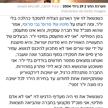
/
מערכת החץ 2 29 ביולי 2004
עיבוד תמונה, Israeli Aircraft
Industries via Getty Images
כשנשאל לוי איך הארגון הצליח לתפקד כהלכה בלי
יו"ר, ומה דעתו על
מינויו של פרופ' גבי סרוסי
, אמר
שהוא מנכ"ל של חברה עסקית, והוא אינו מתעסק
בפן הפוליטי. "אני לא מתעסק במינוי יו"ר. הבעלים של
התעשייה האווירית היא מדינת ישראל, והיא מיוצגת
על ידי שני שרים ואני לא מתכוון להיכנס לנושא. עמיר
פרץ סיים את תפקידו בסוף נובמבר שנה שעבר,
ואנחנו נמצאים מספר חודשים בודדים בלי יו"ר. אני
משוכנע שהנושא הזה יבוא לידי פתרון במהירות.
החברה מתנהלת כרגיל, יש ישיבות דירקטוריון
שמתקיימות אחת לחודש. עד בחירת היו"ר לכל ישיבה
כזו מונה יו"ר זמני".
כשנשאל את מי היה מעדיף הדגיש לוי: "אני לא אדם
פוליטי, אני מנכ"ל מקצועי בחברה שהביאה תוצאות