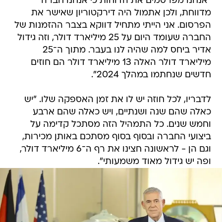
"אנחנו מפרסמים את הדוחות כי אנחנו חברה
מדווחת, ולכן אתמול היה דירקטוריון שאישר את
הפרסום. אני הייתי מתחיל דווקא בצבר ההזמנות של
החברה שעומד היום על 25 מיליארד דולר, וזה גידול
אדיר ביחס למה שהיה לנו בעבר. מתוך ה־25
מיליארד דולר האלה 13 מיליארד דולר הם חוזים
חדשים שנחתמו במהלך 2024".
לדבריו, לכל חוזה יש לו את זמן האספקה שלו. "יש
כאלה שהם שנה ושנתיים, ויש כאלה שהם ארבע
וחמש שנים. כל התמהיל הזה מסתכל קדימה על
ביצועי החברה ובסוף בסוף מסתכם באותן מכירות,
וגם הן - לראשונה חצינו את רף ה־6 מיליארד דולר,
ופה יש גידול מאוד משמעותי".