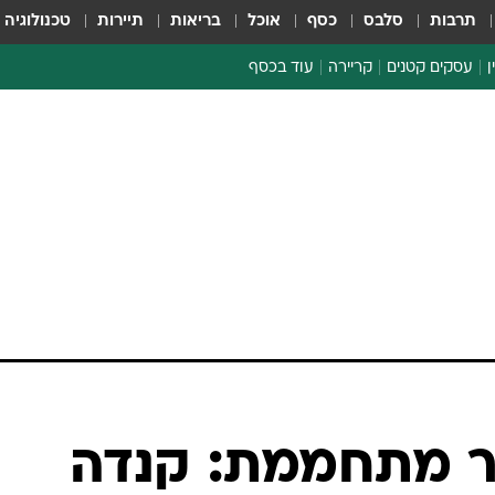
תרבות
סלבס
כסף
אוכל
בריאות
תיירות
טכנולוגיה
ן
עסקים קטנים
קריירה
עוד בכסף
חינוך פיננסי
כסף עולמי
דין וחשבון
קריפטו
הלאונג'
ספורט ביזנס
 מתחממת: קנדה