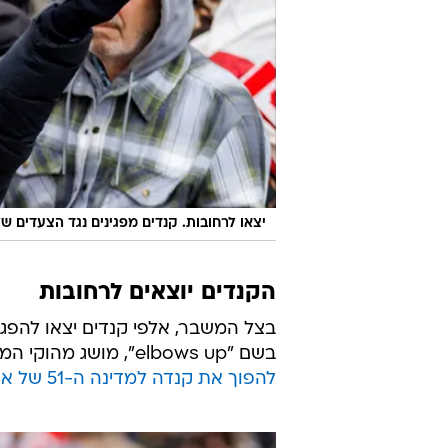
יצאו לרחובות. קנדים מפגינים נגד הצעדים 
הקנדים יוצאים לרחובות
בצל המשבר, אלפי קנדים יצאו להפגי
בשם "elbows up", מושג מהוקי המסמל מאבק אגרסיבי, במחאה על דבריו של טראמפ
להפוך את קנדה למדינה ה-51 של ארה"ב