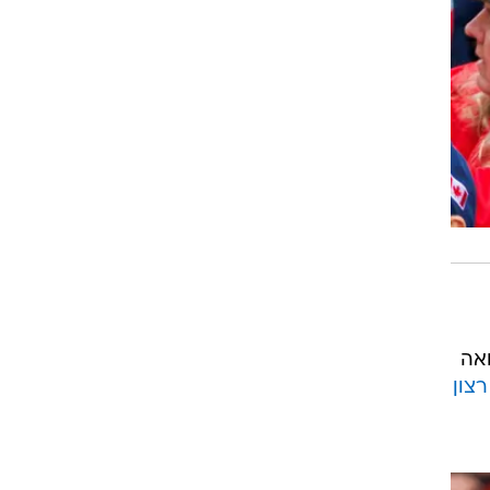
חאה
צון