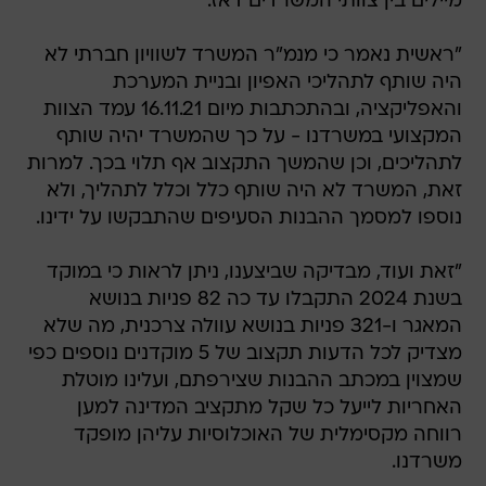
מיילים בין צוותי המשרדים דאז.
"ראשית נאמר כי מנמ"ר המשרד לשוויון חברתי לא
היה שותף לתהליכי האפיון ובניית המערכת
והאפליקציה, ובהתכתבות מיום 16.11.21 עמד הצוות
המקצועי במשרדנו - על כך שהמשרד יהיה שותף
לתהליכים, וכן שהמשך התקצוב אף תלוי בכך. למרות
זאת, המשרד לא היה שותף כלל וכלל לתהליך, ולא
נוספו למסמך ההבנות הסעיפים שהתבקשו על ידינו.
"זאת ועוד, מבדיקה שביצענו, ניתן לראות כי במוקד
בשנת 2024 התקבלו עד כה 82 פניות בנושא
המאגר ו-321 פניות בנושא עוולה צרכנית, מה שלא
מצדיק לכל הדעות תקצוב של 5 מוקדנים נוספים כפי
שמצוין במכתב ההבנות שצירפתם, ועלינו מוטלת
האחריות לייעל כל שקל מתקציב המדינה למען
רווחה מקסימלית של האוכלוסיות עליהן מופקד
משרדנו.