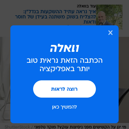
עוד בוואלה
איך נראה עתיד ההשקעות בנדל"ן:
להצליח בשוק משתנה בעידן של חוסר
ודאות
בשיתוף CofaceBdi
/
מי יגן על הקשישים מפני ניסיונות עוקץ? מוקד טלפוני
ShutterStock