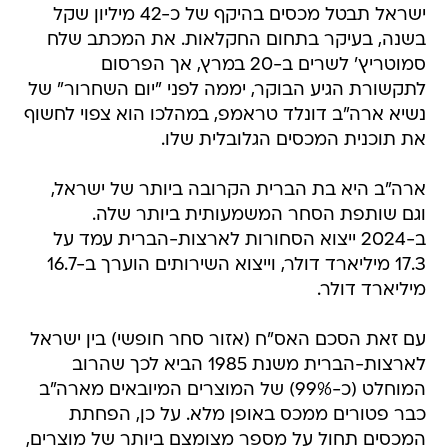
ישראל תבטל מכסים בהיקף של כ-42 מיליון שקל
בשנה, בעיקר בתחום החקלאות. את המכתב שלח
סמוטריץ' לשרים ב-20 במרץ, אך הפרסום
לתקשורת הגיע הבוקר, יממה לפני "יום השחרור" של
נשיא ארה"ב דונלד טראמפ, במהלכו הוא צפוי לחשוף
את תוכנית המכסים הגלובלית שלו.
ארה"ב היא בת הברית הקרובה ביותר של ישראל,
וגם שותפת הסחר המשמעותית ביותר שלה.
ב-2024 ייצוא הסחורות לארצות-הברית עמד על
17.3 מיליארד דולר, וייצוא השירותים הוערך ב-16.7
מיליארד דולר.
עם זאת הסכם האס"ח (אזור סחר חופשי) בין ישראל
לארצות-הברית משנת 1985 הביא לכך שהרוב
המוחלט (כ-99%) של המוצרים המיובאים מארה"ב
כבר פטורים ממכס באופן מלא. על כן, הפחתת
המכסים תחול על מספר מצומצם ביותר של מוצרים,