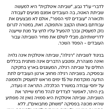
לדברי עו"ד גבע, "שביתה איטלקית" היא למעשה
שביתת האטה, בה העובדים אמנם מגיעים לעבודה
ולכאורה "עובדים לפי הספר", אולם לא מבצעים את
עבודתם באותו הקצב והתפוקה. זאת, במטרה לגרום
נזק למעסיק ובכך להפעיל עליו לחץ על מנת שייענה
לדרישותיהם, מבלי לשלם את מחיר השביתה עבור
העובדים - הפסד השכר.
בניגוד לשביתה "רגילה", שביתה איטלקית אינה גלויה
ואינה מוצהרת, ומטבע הדברים אינה מותנית בכללים
החלים על שביתה רגילה, המעוגנים בארץ בחקיקה
ובפסיקה. בשביתה רגילה מחויב ארגון העובדים לתת
הודעה מוקדמת של 15 ימים מראש למעסיק ולממונה
על יחסי עבודה במשרד הכלכלה. התראה זו נועדה,
בין היתר, לאפשר לצדדים לנהל מו"מ שייתר את
השביתה. שביתה איטלקית היא סמויה (ואין זה מפתיע
שהיא מכונה בפסיקה "משחק מחבואים"), ללא