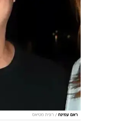
/
ראם עמינח
רונית מטיאס