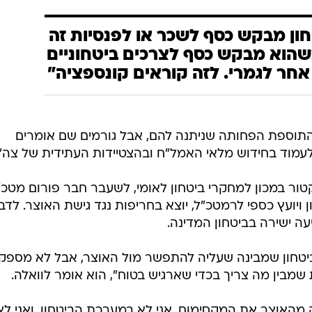
ן מבקש כסף לשכר או לפנסיות זה
כשהוא מבקש כסף לצרכים ביטחוניים
ן אחר לגמרי. לזה קוראים קונספציה"
התוספת הפחותה שניתנה להם, אבל גורמים שם אומרים
לעמוד בחידוש מלאי האמל"ח ובהצטיידות העתידית של צה"ל
טור במכון למחקרי ביטחון לאומי, לשעבר חבר פורום מטכ"
יועץ כספי לרמטכ"ל, יוצא בחריפות נגד גישת האוצר. לדבר
עה ישירה בביטחון המדינה.
טחון שמבינה שעליה להתפשר מול האוצר, אבל לא מספק
שמבין מה צריך בכדי שארגיש בטוח", הוא אומר לוואלה.
מהאוצר את המקסימום. אני לא במערכת הביטחון, ואני לא