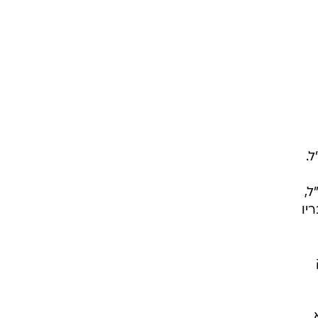
.
ל,
יו