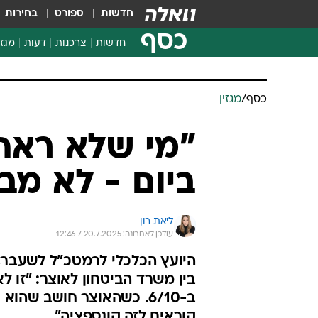
חדשות
ספורט
בחירות
כסף
חדשות
צרכנות
דעות
מגזי
החלטות פיננסיות
בדיקת מוצרים
כסף
/
מגזין
חדשות מהמדף
השוואת מחירים
"מי שלא ראה 
צרכנות פיננסית
ביום - לא מב
ליאת רון
עודכן לאחרונה: 20.7.2025 / 12:46
היועץ הכלכלי לרמטכ"ל לשעבר,
בין משרד הביטחון לאוצר: "זו ל
ב-6/10. כשהאוצר חושב שה
קוראים לזה קונספציה"