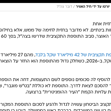
/
רטו על ידי חיל האוויר
דובר צה"ל
חזית אחת
בינתיים. לא מדובר בחזית לחימה של ממש, אלא בחילופי
מהלומות בין משרד הביטחון למשרד האוצר, סביב התוספת התקציבית שדרשו בצה"ל, בסך 60
ת של 42 מיליארד שקל בלבד
, מהם 27 מיליארד
שקל ב-2025, והשאר, 15 מיליארד שקל, ב-2026, כשחלק גדול מהתוספת הוא החזר על הוצאה
להוסיף לה סכומים נוספים לשם התעצמות, דחה את הוספת
 2027, ובכך איפשר להסכם לצאת לדרך. התוספת לא כוללת "בט"ש מוגבר", 
 עלויות הקמת "העיר ההומניטרית" ברצועה.
יב הביטחון עשויה לגדול ולהגיע לסכום התוספת המקורי
כום בין שני המשרדים, בברכת ראש הממשלה, קובע כי תוספ