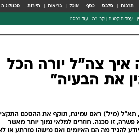
תרבות
סלבס
כסף
אוכל
בריאות
תיירות
טכנולוגיה
ן
עסקים קטנים
קריירה
עוד בכסף
חינוך פיננסי
כסף עולמי
דין וחשבון
קריפטו
איך צה"ל יורה הכל
ספורט ביזנס
ין את הבעיה"
 תא"ל (מיל') ראם עמינח, תוקף את ההסכם התקציב
א פשרה, זו סכנה. חוזרים למלאי נמוך יותר מאשר
וא יודע להגיד מה הם האיומים ואם מישהו מורתע או לא