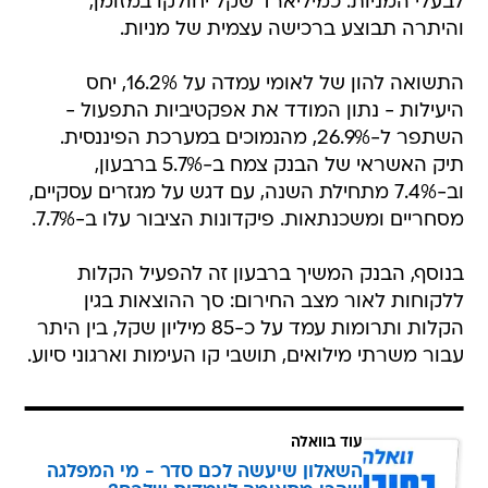
לבעלי המניות: כמיליארד שקל יחולקו במזומן,
והיתרה תבוצע ברכישה עצמית של מניות.
התשואה להון של לאומי עמדה על 16.2%, יחס
היעילות - נתון המודד את אפקטיביות התפעול -
השתפר ל-26.9%, מהנמוכים במערכת הפיננסית.
תיק האשראי של הבנק צמח ב-5.7% ברבעון,
וב-7.4% מתחילת השנה, עם דגש על מגזרים עסקיים,
מסחריים ומשכנתאות. פיקדונות הציבור עלו ב-7.7%.
בנוסף, הבנק המשיך ברבעון זה להפעיל הקלות
ללקוחות לאור מצב החירום: סך ההוצאות בגין
הקלות ותרומות עמד על כ-85 מיליון שקל, בין היתר
עבור משרתי מילואים, תושבי קו העימות וארגוני סיוע.
עוד בוואלה
השאלון שיעשה לכם סדר - מי המפלגה