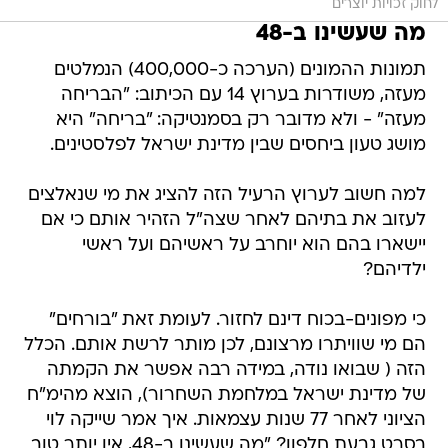
לחוק זכויות יוצרים
מה שעשינו ב-48
תמונות ההמונים (הערכה כ-400,000) הנמלטים
מעזה, משודרות בערוץ 14 עם הכיתוב: "הבריחה
מעזה" - ולא מדובר רק בסמנטיקה: "בריחה" היא
מושג טעון ביחסים שבין מדינת ישראל לפלסטינים.
למה חשוב לערוץ הרעיל הזה להציג את מי שנאלצים
לעזוב את בתיהם לאחר שצה"ל הזהיר אותם כי אם
יישארו בהם הוא יוחרב על ראשיהם ועל ראשי
ילדיהם?
כי מפונים-בכוח דינם לחזור. לעומת זאת "בורחים"
הם מי שוויתרו מרצונם, לכן מותר לרשת אותם. הכלל
הזה ( שבואו נודה, במידה רבה אפשר את הקמתה
של מדינת ישראל במלחמת השחרור), הוצא מהימ"ח
הציוני לאחר 77 שנות עצמאות. איך אמר שייקה לוי
בסרט גבעת חלפון? "מה שעשינו ב-48, אין יותר טוב