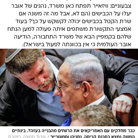
צבעוניים: וויזאייר תפתח כאן משרד, נהגים של אובר
יעלו על הכבישים (הם לא, אבל מה זה משנה אם
שרת הקטל בכבישים יכולה לקשקש על כך? בעוד
אמצעי התקשורת משתפים איתה פעולה למען הנתח
שלהם בקמפיין הבא של משרד התחבורה, הודיעה
אובר העולמית כי אין בכוונתה לפעול בישראל).
כבר מחלקים עם האמריקאים את הרווחים מהבנייה בעזה?. בינתיים
/
המשק נמצא בסכנת קריסה. נתניהו וסמוטריץ'
עיבוד תמונה, רויטרס