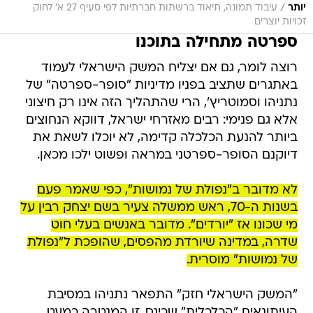
/
יותר
עיבוד תמונה, תיאוד ברשתות חברתיות לפי סעיף 27 א׳ לחוק
זכויות יוצרים
ספרטה מתחילה בתוכנו
רוצה לומר, גם אם יצליח המשק הישראלי לעמוד
באתגרים שתציב בפניו מדיניות "סופר-ספרטה" של
נתניהו וסמוטריץ', הרי שהתהליך הזה אינו רק חיצוני
אלא גם פנימי: רבים מאזרחי ישראל, דווקא הנחוצים
ביותר להנעת הכלכלה קדימה, לא יוכלו לשאת את
דיוקנם הסופר-ספרטני במראה ופשוט ילכו מכאן.
לא מדובר ב"נפולת של נמושות", כפי שאמר פעם
בשנות ה-70, ראש ממשלה צעיר בשם יצחק רבין על
מי שכונו אז "יורדים". מדובר באנשים בעלי חוט
שדרה, במדינה שיורדת מהפסים, שהופכת ל"נפולת
של נמושות" מוסרית.
"המשק הישראלי חזק" התפאר נתניהו במסיבת
העיתונאים "הכלכלית" שכינס. זו המנטרה כמעט