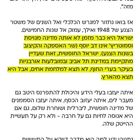
מזה".
אז בואו נחזור למגרש הכלכלי ואל השנים של משטר
הצנע של 1948 ואילך, עמוק אל שנות החמישים.
ישראל היא כבר מזמן לא אותה מדינה מגויסת
וסמוטריץ' אינו דב יוסף (שר האספקה והקיצוב
בשנות הצנע). ישראל החופשית, זאת שעדיין
מתקיימת במדינת תל אביב ובמובלעות אורבניות
בעיקר בערי החוף, לא תצא למלחמת אחים, אבל היא
תצא מהארץ.
איתה יעזבו בעלי הידע והיכולת להתפרנס היטב גם
מעבר לים, איתה יעזוב הכסף, איתה יעזבו הסממנים
של מדינה חופשית, ליברלית ושוחרת שלום, גם אם
היא אנוסה לחיות גם על חרבה - ולא רק על תעשיית
ההייטק שלה.
נתניהו ידע למה הוא מדבר דווקא על התעשיות