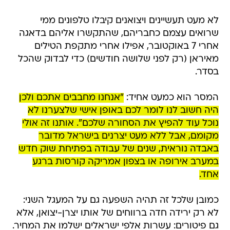
לא מעט תעשיינים ויצואנים קיבלו טלפונים ממי
שרואים עצמם כחבריהם, שהתקשרו אליהם בדאגה
אחרי 7 באוקטובר, אפילו אחרי מתקפת הטילים
מאיראן (רק לפני שלושה חודשים) כדי לבדוק שהכל
בסדר.
המסר הוא כמעט אחיד:
"אנחנו מחבבים אתכם ולכן
היה חשוב לנו לומר לכם באופן אישי שלצערנו לא
נוכל עוד להפיץ את הסחורה שלכם". אותנו זה אולי
מקומם, אבל ללא מעט יצרנים בישראל מדובר
באבדה נוראית, שנים של עבודה בפתיחת שוק חדש
במערב אירופה או בצפון אמריקה קורסות ברגע
אחד.
כמובן שלכל זה תהיה השפעה גם על המעגל השני:
לא רק ירידה חדה ברווחים של אותו יצרן-יצואן, אלא
גם פיטורים: עשרות אלפי ישראלים ישלמו את המחיר.