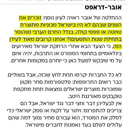
אובר-דראפט
ההחלטה של אובר ראויה לעיון נוסף:
זוכרים את
השנים שבהם לא היו בישראל מכוניות מתוצרת
טויוטה או פפסי קולה, בגלל החרם הערבי (שהוסר
בתחילת שנות התשעים)? אנחנו קרובים מאוד לעידן
הזה
, כי הצעד הבא אחרי הרחקת ישראל מאירועים
בינלאומיים בתחומי הספורט או התרבות, יהיה איום
על מי שיבקש לפעול כאן כי יוחרם במקומות אחרים.
לא כל החברות יקרסו תחת לחץ שכזה, אבל בשוליים
כבר רואים התרופפות: פלטפורמות סחר מקוון
שמוכרות מוצרים ישראלים נמצאות תחת מתקפת
טוקבקים מאורגנת היטב.
אין לבעליהן דבר וחצי דבר נגד ישראל, אבל הם
צריכים להתפרנס: ויתור על לקוח או ספק ישראלי כדי
לסלק את המטרד, הוא עבורם מחיר נמוך למה שהם
עלולים לשלם בעד נאמנות לחברים מישראל.