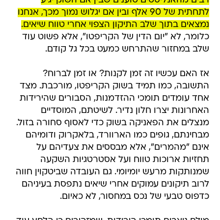
רבים מהאנליסטים טוענים שבין אם השוק יגיע
לתחתית של 90 אלף ובין אם יגלוש נמוך מכך, אנחנו
נמצאים בתוך שלב התיקון הצפוי אחרי טווח שיאים.
כלומר, לא "יום הדין של הקריפטו", אלא פשוט עוד
שלב במחזור שהתרחש כמעט בכל גל קודם.
אז האם עכשיו זה זמן לקנות? או זמן לברוח?
התשובה, כמו תמיד בשוק הקריפטו, מורכבת. מצד
אחד עומדים תומכי ההזדמנות, הסבורים שהירידות
האחרונות יצרו חלון נדיר. לשיטתם, המוסדיים
מנצלים את הפאניקה בשוק כדי לאסוף סחורה בזול.
מבחינתם, גופים כמו הארוורד, בלאקרוק ודומיהם
אינם "מהמרים", אלא מבססים את צעדיהם על
תחזיות ארוכות טווח ועל אסטרטגיות השקעה
שמנותקות מרעש יומיומי. גם העובדה שביטקוין חווה
לרוב תיקונים עמוקים אחרי שיאים נתפסת בעיניהם
כדפוס טבעי של נכס במחסור, לא כאיום.