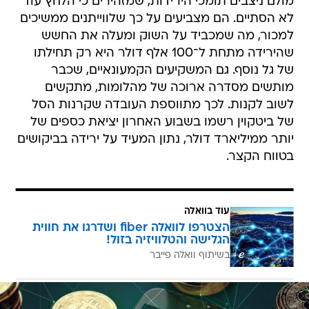
מולם ניצבים תומכי הירידות, שמזהירים כי הלחץ עוד
לא הסתיים. הם מצביעים על כך שלווייתנים ממשיכים
למכור, מה שמכביד על השוק ומעלה את החשש
שהירידה מתחת ל־100 אלף דולר היא רק תחילתו
של גל נוסף. גם המשקיעים הקמעונאיים, שכבר
מותשים מסדרה ארוכה של מהלומות, מתקשים
לשוב לקנות. לכך מתווספת העובדה שקרנות הסל
של ביטקוין רשמו בשבוע האחרון יציאת כספים של
יותר ממיליארד דולר, נתון המעיד על ירידה בביקושים
בטווח הקצר.
עוד בוואלה
הצטרפו לוואלה fiber ושדרגו את חווית
הגלישה והטלוויזיה בזול!
בשיתוף וואלה פייבר