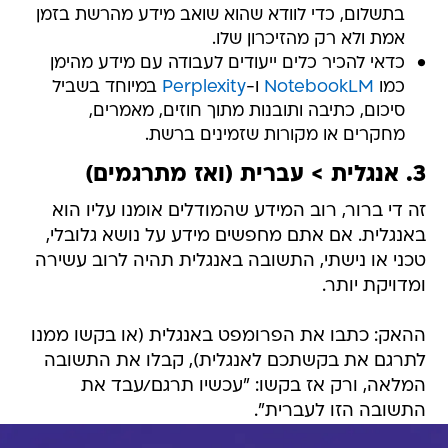
בתשלום, כדי לוודא שהוא שואב מידע מהרשת בזמן
אמת ולא רק מהזיכרון שלו.
כדאי להכיר כלים ייעודים לעבודה עם מידע מהימן
כמו
NotebookLM
ו-
Perplexity
במיוחד בשביל
סיכום, כתיבה ותובנות מתוך חוזים, מאמרים,
מחקרים או מקורות שזמינים ברשת.
3. אנגלית > עברית (ואז מתרגמים)
זה די ברור, רוב המידע שהמודלים אומנו עליו הוא
באנגלית. אם אתם מחפשים מידע על נושא גלובלי,
טכני או נישתי, התשובה באנגלית תהיה לרוב עשירה
ומדויקת יותר.
ההאק: כתבו את הפרומפט באנגלית (או בקשו ממנו
לתרגם את בקשתכם לאנגלית), קבלו את התשובה
המלאה, ורק אז בקשו: "עכשיו תרגם/עבד את
התשובה הזו לעברית".