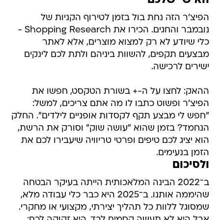
האישי שלכם
הפיצ'ר הזה נחת בול בזמן לטירוף הקניות של
נובמבר והחגים. הכירו את Shopping Research -
כלי שיודע לא רק למצוא מוצרים, אלא לאתר
מבצעים תקפים, להשוות ביניהם ולתת לכם לינקים
ישירים לרכישה.
ההאק: לחצו על ה-+ בשורת הטקסט, חפשו את
הפיצ'ר ופשוט כתבו לו מה אתם צריכים, למשל:
"חפש לי מבצע תקף לקסדות אופניים לילדים". החלק
הנחמד? בזמן שהוא "עושה שוק" וסורק את הרשת,
הוא יציג לכם טיפים ופרטי טריוויה שיעבירו לכם את
הזמן בנעימים.
ולסיכום
ב־2022 הבינה המלאכותית הייתה בעיקר הבטחה
שהיממה אותנו. ב־2025 היא כבר כלי עבודה מלא,
שמסוגל ללוות כל תהליך יצירתי, מקצועי או מחקרי.
אבל היא לא תעשה קסמים לבד, היא זקוקה לכם: