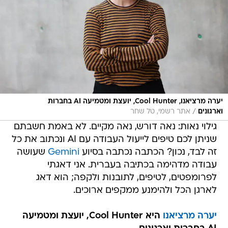
יערה מרציאנו, Cool Hunter, יועצת ומטמיעה AI בחברות
/
וארגונים
אתר רשמי, טל שחר
גילוי נאות: נאה דורש, נאה מקיים. לא באמת חשבתם
שניתן לכם טיפים לייעול העבודה עם AI ונכתוב את כל
זה לבד, נכון? הכתבה נכתבה בסיוע
Gemini
שעושה
עבודה מדהימה בכתיבה בעברית. אני דאגתי
לפרומפטים, לטיפים, לתובנות ולקפה; הוא דאג
לארגן הכל ולהימנע ממקפים ארוכים.
יערה מרציאנו
היא Cool Hunter, יועצת ומטמיעה