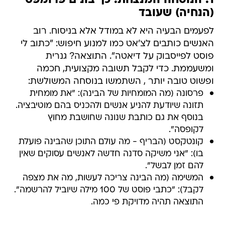
1. הנוסחה המנצחת: כך בונים פרומפט
(הנחיה) שעובד
לפעמים הבעיה היא לא במודל אלא בניסוח. רוב
האנשים כותבים לצ'אט כמו למנוע חיפוש: "כתוב לי
פוסט לפייסבוק על דיאטה". התוצאה? גנרית
ומשעממת. כדי לקבל תשובה מקצועית, חכמה
ופשוט טובה יותר , השתמשו בנוסחה המשולשת:
פרסונה (מה המומחיות של הבינה): "את מומחית
תזונה שיודעת להניע אנשים ולהכניס בהם מוטיבציה.
בנוסף את גם כותבת שנונה שחושבת מחוץ
לקופסה".
קונטקסט (הבריף - מה עולם התוכן שהבינה פועלת
בו): "אני משיקה סדנה חדשה לאנשים עסוקים שאין
להם זמן לבשל".
המשימה (מה הבינה צריכה לעשות, מה את מצפה
לקבל): "כתבי פוסט של 100 מילה שיוביל להרשמה".
התוצאה תהיה מדויקת פי כמה.