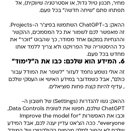
מחיר, תכנון טיול גדול, או אסטרטגיה שיווקית), אל
תפתחו סתם "שיחה חדשה" בכל פעם.
ההאק: ב-ChatGPT השתמשו בפיצ'ר ה-Projects.
זה מאפשר לכם לשמור את כל המסמכים, ההקשר
וההנחיות במקום אחד מסודר, כך שהבוט "זוכר" את
כל ההיסטוריה של הפרויקט ולא צריך ללמד אותו
מחדש בכל פעם.
6. המידע הוא שלכם: כבו את ה"לימוד"
זה אולי נשמע נחמד לעזור "לשפר את המודל עבור
כולם", אבל כשמדובר במידע האישי או העסקי שלכם
, עדיף להיות קצת פחות סוציאלים.
ההאק: גשו להגדרות (Settings) של חשבון ה-
ChatGPT שלכם, חפשו את לשונית Data Controls,
וכבו את האפשרות "Improve the model for
everyone". ככה הצ'אט עדיין יענה לכם, אבל המידע
שלכם לא יהפוך לחלק מהמוח הקולקטיבי של המודל