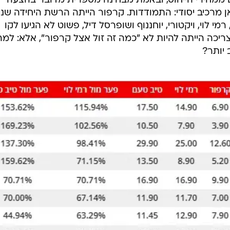
וכה בכ-22 עד 30 אחוזים ממחירי הייחוס, ובאמת מבחינה מספרית מדובר בהצעה
 מרכיב יסודי: התמודדות. קרפור הייתה הרשת היחידה שנ
י לוי, ויקטורי, יוחננוף ושופרסל דיל, פשוט לא הגיעו לקו
ריכה הייתה להיות לא "כמה זה זול אצל קרפור", אלא: למ
יותר?