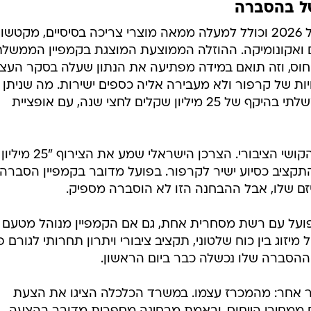
של בהסברה
הסל של ישראל הושק באמצע אפריל 2026 וכולל למעלה ממאה מוצרי צריכה בסיסיים, מקטשו
לים ואקונומיקה. ההוזלה הממוצעת המוצגת בקמפיין הממשלת
מול מחירי ייחוס, וזה תואם במידה מפתיעה את הנתון שעלה בסקר העצ
ת של קרפור ולא מעבירה אליה כספים ישירות. מה שניתן
לזוכה במכרז הוא קמפיין פרסום ממשלתי בהיקף של 25 מיליון שקלים לחצי שנה, עם אופציית
עד כאן הסיפור הרשמי. כאן מתחיל הקושי הציבורי. הצרכן הישראלי שמע את הצירוף "25 מיליון
התקציב כסיוע ישיר לקרפור. בפועל מדובר בקמפיין הסברה
 שלו, אבל ההבחנה הזו לא הוסברה מספיק.
על עם רשת מסחרית אחת, גם אם הקמפיין מנוהל מטעם
וג בין כוח שלטוני, תקציב ציבורי ויתרון תחרותי לגורם פ
שההסברה שלו נכשלה כבר ביום הראשון.
ר אחר: מהמכרז עצמו. במשרד הכלכלה הציגו את הצעת