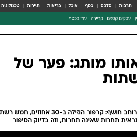
תרבות
סלבס
כסף
אוכל
בריאות
תיירות
טכנולוגיה
ן
עסקים קטנים
קריירה
עוד בכסף
חינוך פיננסי
כסף עולמי
דין וחשבון
קריפטו
אותו מותג: פער של
ספורט ביזנס
חודש אחרי השקת המיזם, סקר רוחב חושף: קרפור הוזילה ב-30 אחוזים, ח
נראית תחרות שאינה תחרות, וזה בדיוק הסיפור