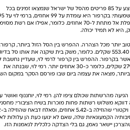
כדי לשמור על אחידות מלאה הוא בוצע על 85 פריטים מהסל של ישראל שנמצאו זמינים בכל
הרשתות. הזמינות עצמה היא נתון משמעותי: בקרפור היא עומדת על 9
אחוזים, ואילו ברשת אושר עד היא נופלת אל מתחת ל-70 אחוזים. כלומר, אפילו אם רשת מס
, היא לא תמיד יכולה.
ב יותר מכל הצהרה. ההפרש בין הסל הזול ביותר, קרפור,
לסל היקר ביותר, טיב טעם, עומד על 553.40 שקלים. כלומר, משק בית שיקנה את אותו סל בדיו
5 אחוזים יותר מאשר בקרפור. ההפרש בין קרפור לרמי לוי, שעדיין נחשבת
המחיר הזול של ישראל, מגיע ל-279.83 שקלים, כלומר כ-30 אחוזים יותר. רמי לוי, שבנתה את
ביותר, מצאה את עצמה ביום שבו פורסם הסקר במקום השנ
יעה מהרשתות שכולם ציפו להן. רמי לוי, יוחננוף ואושר ע
 דווקא משלוש רשתות פחות מוכרות בשיח הציבורי: מחסני
השוק, שהו
יבותיה הקמעונאיות שלה, שאם לא ינועו כעת הן עלולות לא
צרכן יישאר נאמן, גם בלי הצדקה כלכלית לנאמנות הזו.