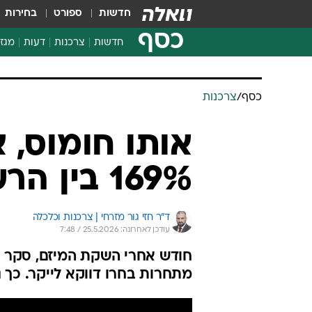
חדשות
ספורט
בחירות
כסף
חדשות
צרכנות
דעות
מגזי
החלטות פיננסיות
בדיקת מוצרים
כסף
/
צרכנות
חדשות מהמדף
השוואת מחירים
אותו חומוס, 
צרכנות פיננסית
169% בין הרשתות
ד"ר חזי גור מזרחי | צרכנות וכלכלה
עודכן לאחרונה: 25.5.2026 / 7:48
מתחרות בחרו דווקא לייקר. כך 