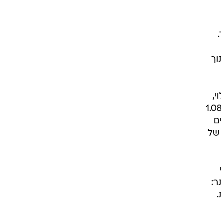
וך
,
חיר הזול של ישראל, סל הקניות באותם פריטים בדיוק לא ירד. הוא דווקא עלה, באחוז ו-1.08
ת טעמים
ל של
ר:
.