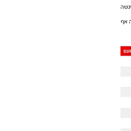
יגשה
ה אף