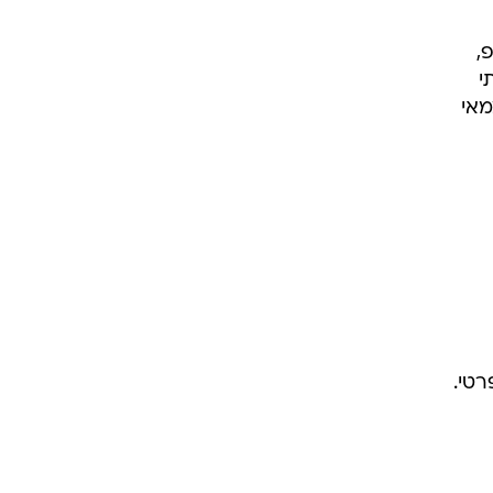
פ,
י
מאי
רטי.