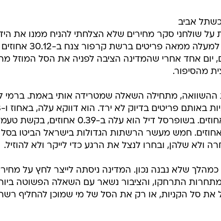
כשתל אביב
על שולחני סקר מחירים שלא הצלחתי להניח ממנו את היד.
שלושים אחוזים. סל המוצרים שכולל למעלה ממאה פריטים ברשת קרפור צנח ב-30.12 אחוזים
 יום אחד אחרי שהמדינה הציבה לפניה את הסל המוזל מת
ית מהסיפור.
השוואה, מתחילה השאלה שמטרידה אותי באמת. ברמי לוי
סמן המ
בדיוק. בטיב טעם הסל זינק ב-2.54 אחוזים. בשופרסל דיל הוא עלה ב-0.39 אחוזים, בקש
0.66 אחוזים, בשוק העיר ב-0.95 אחוזים. חמש מעשר הרשתות הגדולות בישראל הביטו בס
 ולא שלהן, ובחרו לנצל את הרגע כדי לייקר ולא להוזיל.
כמהלך שלא נבנה נכון. המדינה ניסתה לייצר לחץ על מחירי
מתחרות התרחקו, והציבור נשאר עם השאלה הפשוטה ביות
 את סל הקניות, או רק את הסל של מי שמוכן להחליף רשת