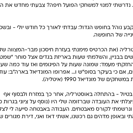
 נדרשתי למנוי למשחקי הפועל חיפה? צבעתי מחדש את הג
בע נוהל בחופש הגדול: עבדתי לאורך כל חודש יולי - ובשכ
נייה של החופשה.
ליה (את הכרטיס מימנתי בעזרת חיסכון מבר-המצווה שלי)
ם בבניין, והשלמתי שעות באריזת בגדים אצל סוחר "שמט
 החזקתי מעמד: שמונה שעות על הפיגומים ואז עוד כמה שעו
ים, אם כי בעיקר בסופ"ש ו... אפרופו המונדיאל בארה"ב: עוד
ם של מונדיאל 1990 (איטליה).
טיול - בהתחלה באוסטרליה, אחר כך במזרח ולבסוף אף
לתי את העובדה שברזומה שלי היו (נוסף על ציוני בגרות מ
י, ונרשמתי לקורס מאבטחים. העבודה באבטחה סייעה לי לצל
י ובאופן מדהים גם רכשנו, אשתי דאז ואני, דירת מגורים ש