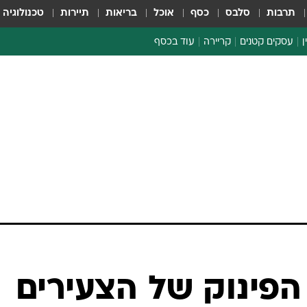
תרבות
סלבס
כסף
אוכל
בריאות
תיירות
טכנולוגיה
ן
עסקים קטנים
קריירה
עוד בכסף
חינוך פיננסי
כסף עולמי
דין וחשבון
קריפטו
הלאונג'
ספורט ביזנס
 הפינוק של הצעירים