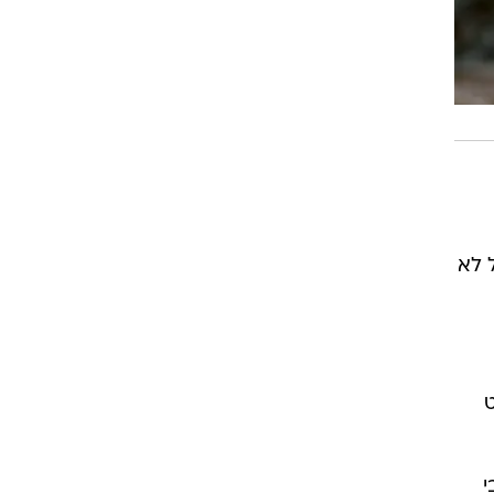
 לא
ט
י