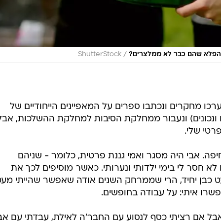
/
ה הפלא שהם כבר לא ממלצרים?
ShutterStock
רכו מחקרים ונכתבו ספרים על המאפיינים הייחודיים של
ם ונכונים) ונעבור ממחלקת הסיבות למחלקת ההשלכות, אבל
טי שלי.
ה. אבי היה מסגר ואמי גננת פרטית, כלומר - שניהם
 לא חסר לי בימי ילדותי ונערותי. כאשר מוסיפים לכך את
עט כבן יחיד, הרי שממרחק השנים אודה שאפשר שהייתי מע
שרו איתי: על עבודה בחופשים.
אבל אם רציתי כסף לנסוע עם החבר'ה לאילת, עבדתי עם אב