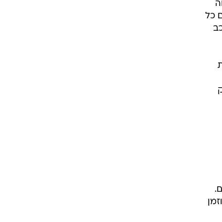
ה
 כל
ברכב
ת
ק
.
זמן