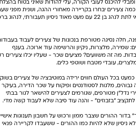
מבלי להיכנס לעובי הקורה, עלי להודות שאיני בטוח בהצלח
מה צעירים יבחרו בקריירה מאחורי ההגה, ושנית מפני שעם
הכבוד לילדינו, איני יודע עד כמה כדאי לתת לנהג בן 22 עם מעט מאוד ניסיון תעבורתי, לנהוג 
ה, חלה נסיגה מטורפת בנכונות של צעירים לעבוד בעבודו
: שמירה, מלצרות, ניקיון והרשימה עוד ארוכה. בענף
ות. מה זה משוועים? מציעים שכר - שעליו יכלו צעירים ר
לצרים, עובדי מטבח ושוטפי כלים.
: כמעט בכל העולם חווים ירידה במוטיבציה של צעירים בשוק
 גבוהים, מלגות לסטודנטים ופיקוח על שכר הדירה, בעיקר
י נדל"ן מטורפים, שגורמים לצעירים להישאר לגור בבתי
קציב "בזבוזים" - והנה עוד סיבה שלא לעבוד קשה מדי.
 בדור ההורים שצבר ממון ורכוש על חשבון תענוגות אישיים
א ניסיון שלא להיות כמו ההורים - ששעבדו לקריירה פנאי ו