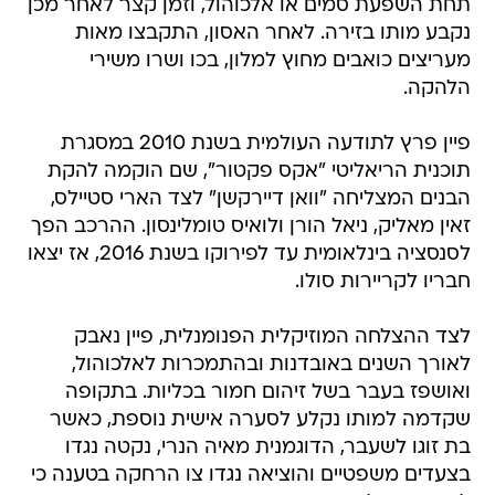
תחת השפעת סמים או אלכוהול, וזמן קצר לאחר מכן
נקבע מותו בזירה. לאחר האסון, התקבצו מאות
מעריצים כואבים מחוץ למלון, בכו ושרו משירי
הלהקה.
פיין פרץ לתודעה העולמית בשנת 2010 במסגרת
תוכנית הריאליטי "אקס פקטור", שם הוקמה להקת
הבנים המצליחה "וואן דיירקשן" לצד הארי סטיילס,
זאין מאליק, ניאל הורן ולואיס טומלינסון. ההרכב הפך
לסנסציה בינלאומית עד לפירוקו בשנת 2016, אז יצאו
חבריו לקריירות סולו.
לצד ההצלחה המוזיקלית הפנומנלית, פיין נאבק
לאורך השנים באובדנות ובהתמכרות לאלכוהול,
ואושפז בעבר בשל זיהום חמור בכליות. בתקופה
שקדמה למותו נקלע לסערה אישית נוספת, כאשר
בת זוגו לשעבר, הדוגמנית מאיה הנרי, נקטה נגדו
בצעדים משפטיים והוציאה נגדו צו הרחקה בטענה כי