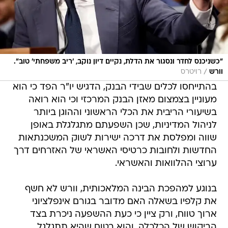
"כשניכנס לחדר ונסגור את הדלת, נקיים דיון נוקב, 'ריב משפחתי' טוב".
/
וורש
רויטרס
בהתייחסו לכלים שבידי הבנק, הדגיש יו"ר הפד כי הוא
מעוניין בצמצום מאזן הבנק המרכזי וכי הוא רואה
בשיעורי הריבית את הכלי הראשוני וההוגן ביותר
לניהול המדיניות, שכן השפעתם מתגלגלת באופן
שווה ומפלסת את דרכה ישירות לשוק המשכנתאות
החדשות ולחובות כרטיסי האשראי של האזרחים דרך
ערוצי ההלוואות והאשראי.
בנוגע למהפכת הבינה המלאכותית, וורש לא חשף
את קלפיו בשאלה האם מדובר בגורם אינפלציוני
ארוך טווח, ורק ציין כי כעת ההשפעה ניכרת בצד
הביקוש של הכלכלה, והוא בטוח שהיא תתגלגל