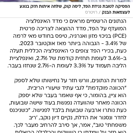
הפסיקה לטובת נגידת הפד, ליסה קוק, שלחה איתות חזק בנוגע
/
לעצמאות הבנק
רויטרס
הנתונים הרשמיים מראים כי מדד האינפלציה
המועדף על הפד, מדד ההוצאה לצריכה פרטית
(PCE) בניכוי מזון ואנרגיה, טיפס בחודש מאי לרמה
של 3.4% - הגבוהה ביותר מאז אוקטובר 2023.
כעת, בכירי הפד צופים כי האינפלציה הכללית תעלה
ב-3.6% לעומת תחזית קודמת של 2.7%, ואינפלציית
הליבה תעמוד על 3.3% לעומת ה-2.7% שנחזו בעבר.
למרות הנתונים, וורש חזר על נחישותו שלא לספק
"הכוונה מוקדמת" לגבי עתיד שיעורי הריבית.
הוא ציין, בהומור, כי אף שאמר בעבר שלא יספק
הכוונה מאחר שהוועדה נפגשת בעוד שישה שבועות,
כעת נותרו ארבעה שבועות בלבד לפגישה. "כשניכנס
לחדר ונסגור את הדלת, נקיים דיון נוקב, 'ריב
משפחתי' טוב", אמר, אך סירב להרחיב מעבר לכך.
הוא חזר על עמדתו כי השווקים והכלכלה הריאלית