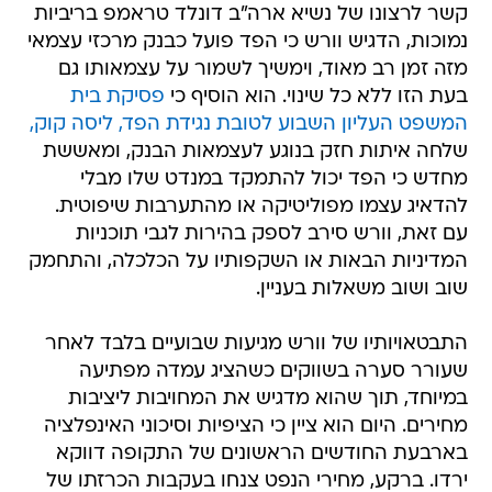
קשר לרצונו של נשיא ארה"ב דונלד טראמפ בריביות
נמוכות, הדגיש וורש כי הפד פועל כבנק מרכזי עצמאי
מזה זמן רב מאוד, וימשיך לשמור על עצמאותו גם
בעת הזו ללא כל שינוי. הוא הוסיף כי
פסיקת בית
המשפט העליון השבוע לטובת נגידת הפד, ליסה קוק,
שלחה איתות חזק בנוגע לעצמאות הבנק, ומאששת
מחדש כי הפד יכול להתמקד במנדט שלו מבלי
להדאיג עצמו מפוליטיקה או מהתערבות שיפוטית.
עם זאת, וורש סירב לספק בהירות לגבי תוכניות
המדיניות הבאות או השקפותיו על הכלכלה, והתחמק
שוב ושוב משאלות בעניין.
התבטאויותיו של וורש מגיעות שבועיים בלבד לאחר
שעורר סערה בשווקים כשהציג עמדה מפתיעה
במיוחד, תוך שהוא מדגיש את המחויבות ליציבות
מחירים. היום הוא ציין כי הציפיות וסיכוני האינפלציה
בארבעת החודשים הראשונים של התקופה דווקא
ירדו. ברקע, מחירי הנפט צנחו בעקבות הכרזתו של