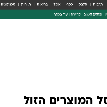
תרבות
סלבס
כסף
אוכל
בריאות
תיירות
טכנולוגיה
ן
עסקים קטנים
קריירה
עוד בכסף
חינוך פיננסי
כסף עולמי
דין וחשבון
קריפטו
הלאונג'
ספורט ביזנס
ל המוצרים הזול