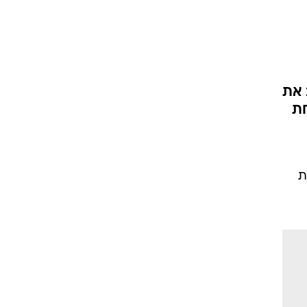
 את
חת
ת