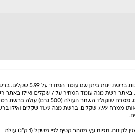
לחם אחיד פרוס (750 גרם) כדאי לקנות ברשת יינות ביתן שם עומד המחיר על 5.99
רמי לוי עומד המחיר על 6.10 שקלים. באתר רשת מגה עומד המחיר על 7 שקלים ואילו
שופרסל עומד המחיר על 7.15 שקלים. ממרח שוקולד השחר העולה (500 גרם) עולה ב
7.90 שקלים. ברשת יינות ביתן עולה אותו ממרח 7.99 שקלים, ברשת מגה 11.79 שקלים
את הכריך כדאי אולי ללוות עם פרי מזין לקינוח. תפוח עץ מוזהב קטיף לפי משקל (1 ק"ג) עולה