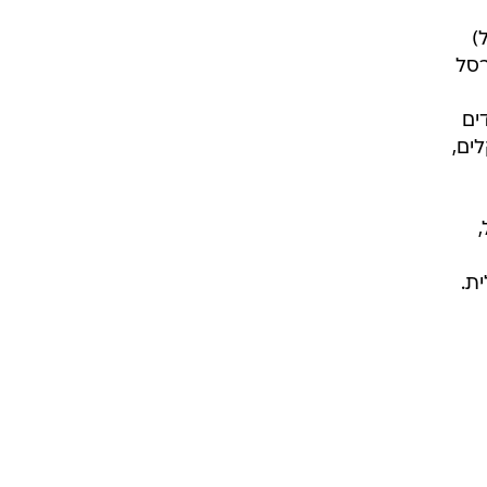
קו 2% עם פקק יטבתה (250 מ"ל)
, ברשת שופרסל
ים
ם. אותו סל יעלה ברשת יינות ביתן 229.23 שקלים,
ת.