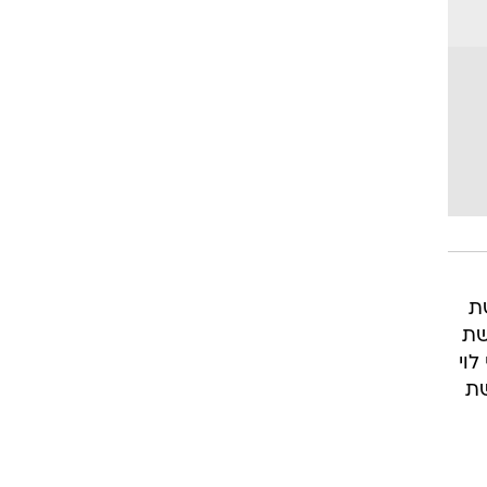
 שקלים. ברשת
 באתר רשת
רשת רמי לוי
 ואילו ברשת