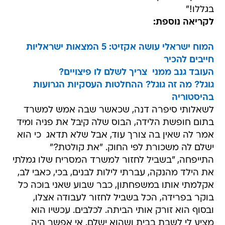
בגללו!"
לקריאה נוספת:
המוח ישראלי עושה אקזיט: 5 המצאות ישראליות
חייבים להכיר
העובד גנב ממני  צריך לשלם לו פיצויים?
גוגל? מה זה גוגל? ההחלטות העסקיות הגרועות
בהיסטוריה
לשאלותי סיפרה דנה, שכאשר שבה אמש למשרד
בתום חופשת הלידה, הבוס שלה קיבל את פניה ומיד
אמר לה שאין בה צורך עוד, אבל שלא תדאג  כי הוא
ישלם לה משכורת לפי החוק. "את קולטת?"
התייפחה, "בשביל לחזור למשרד המסריח שלו גמלתי
את הילד מהנקה, עברתי לילות לבנים, בכי, כאבי לב,
אקלמתי אותו במשפחתון, כבר שבוע שאני בוכה כל
בוקר בפרידה, הכל בשביל לחזור לעבודה אצלו,
ובסוף הוא זורק אותי הביתה. לכלבים. עכשיו הוא
מציע לי לשבת בבית ושהוא ישלם. אי אפשר היה