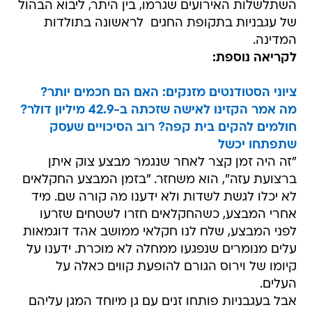
השתלשלות האירועים שגרמו, בין היתר, ליבוא הבהול
של עגבניות בתקופת החגים  לראשונה בתולדות
המדינה.
לקריאה נוספת:
ציוני הסטודנטים מזנקים: האם הם חכמים יותר?
מה אמר הקזינו לאישה שזכתה ב-42.9 מיליון דולר?
חולמים להקים בית קפה? רוב הסיכויים שעסק
שתפתחו יכשל
"זה היה זמן קצר לאחר שנגמר מבצע צוק איתן
ברצועת עזה", הוא משחזר. "בזמן המבצע החקלאים
לא יכלו לגשת לשדות ולא ידענו מה קורה שם. מיד
אחרי המבצע, כשהחקלאים חזרו לשטחים שזרעו
לפני המבצע, שלח לנו חקלאי ממושב אהד דוגמאות
עלים מנומרים שנפגעו ממחלה לא מוכרת. ידענו על
קיומו של וירוס הגורם להופעת קווים כאלה על
העלים.
אבל בעגבניות פותחו זנים עם גן מיוחד המגן עליהם