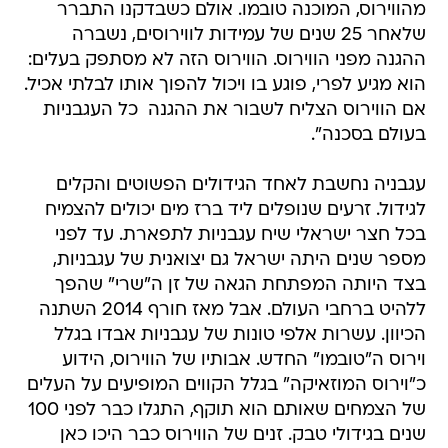
מהווירוס, המוכנה טובמו. אולם כשבדקנו התברר
שלאחר 25 שנים של עמידות לווירוסים, נשברה
ההגנה מפני הווירוס. הווירוס הזה לא מסתפק בעלים:
הוא מגיע לפרי, פוגע בו ויכול להפוך אותו לבלתי אכיל.
אם הווירוס הצליח לשבור את ההגנה  כל העגבניות
בעולם בסכנה".
עגבניה נחשבת לאחד הגידולים הפשוטים והקלים
לגידול. זרעים שנופלים ליד ברז מים יכולים להצמיח
בכל חצר ישראלי שיח עגבניות לתפארת. עד לפני
מספר שנים היתה ישראל גם יצואנית של עגבניות,
בצד היותה המפתחת הגאה של זן ה"שרי" שהפך
ללהיט ברחבי העולם. אבל מאז חורף 2014 השתנה
הכיוון. עשרות אלפי טונות של עגבניות אבדו בגלל
וירוס ה"טובמו" החדש. אבותיו של הווירוס, הידוע
כ"וירוס המוזאיקה" בגלל הקווים המופיעים על העלים
של הצמחים שאותם הוא תוקף, התגלו כבר לפני 100
שנים בגידולי טבק. זנים של הווירוס כבר היכו כאן