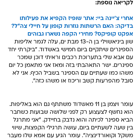
לקריאה נוספת:
אחרי צ'יינה ביי: אתר שופיז הקפיא את פעילותו
בדיקה: האם הרשתות גוזרות קופון על חיילי צה"ל?
אפקט קופיקס? מחירי הקפה נשארו גבוהים
שון ביניאשוילי בן ה-13 מבת ים, עלה לגמר אליפות
הספינרים שיתקיים ביום חמישי באשדוד. "ביקרתי יחד
עם אבא שלי בתערוכת רכבים וראיתי דוכן שמכר
ספינרים. ישר התאהבתי בזה ומאז אני מתאמן כל יום
משהו כמו שעתיים עם הספינר בשביל הכיף. אני לא
סובל מהפרעות קשב וריכוז או משהו כזה".
עומר ויצמן בן 11 מאשדוד משתתף גם הוא באליפות.
הוא נחשף לצעצוע רק לפני שלושה שבועות כשחבר
הביא ספינר לכיתה והוא נדבק בחיידק. "אני מתרגל
בין שעה לשעתיים ביום, עושה תרגילי הקפצות, שיווי
משקל וקואורדינציה". עומר הגיע עם אמא שלו מעבר