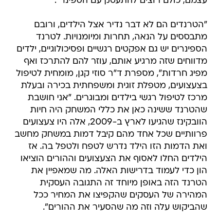
עצמם, כולם רוצים להתעסק עם הספינר".
"הטרנדים הם לא דבר נדיר אצל הילדים, ורובם
מתבססים על הנאה, תחרות ומיומנויות. לטרנד
הספינרים יש גם אפקטים רגשיים ופסיכולוגיים, ילדים
מדווחים שזה מרגיע אותם, עוזר להם להתרכז ואף
מפיג חרדות", מספרת ד"ר סוזי קגן, מומחית לטיפול
בצעצועים, מטפלת זוגית ומשפחתית בכירה ובעלת
מרכז לטיפול רגשי בילדים ומבוגרים. "אני חושבת
שהטרנד ששינה כאן את כללי המשחק היה חיות
הוובקינז שהגיעו לארץ ב-2009, אלה היו צעצועים
פרוותיים שכל אחד מהם קיבל דמות במשחק מחשב
ואת הדמות הזו הילד נדרש לטפח ולטפל בה. אז
הילדים החלו לאסוף את הצעצועים וההורים הוציאו
הון כדי לעמוד בדרישות האלה. מה שמאפיין את
הטרנד הזה באופן מיוחד זה התגובה העסקית
המהירה של העסקים שהקפיצו את המחיר ככל
שהביקוש עלה וזה מה שהסעיר את ההורים".