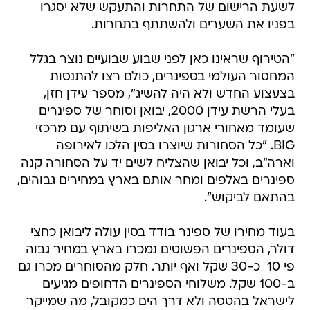
לשעת הרישום של התחרות והתעקש שלא יסגרו
בפניו את השערים ולהשתתף בתחרות.
"הטירוף שראינו כאן לפני שבוע שבועיים נוצר בגלל
המחסור העולמי בספינרים, כולם רצו להתנסות
בצעצוע החדש ולא היה להשיג", מספר עידן חזן,
בעלי הרשת עידן 2000, יבואן וסוחר של ספינרים
שעומד מאחורי ארגון האליפות בשיתוף עם מרכזי
BIG. "כל הסחורות שיוצרו בסין הלכו לאירופה
וארה"ב, וכל יבואן שהצליח לשים יד על הסחורה קנה
ספינרים באלפים ומחר אותם בארץ במחירים גבוהים,
בהתאם לביקוש".
בעוד מחירו של ספינר בודד בסין עולה ליבואן כחצי
דולר, הספינרים הפשוטים נמכרו בארץ במחיר גבוה
פי 10  כ-30 שקל ואף יותר. חלק מהסוחרים מכרו גם
ב-100 שקל. משלוחי הספינרים הדחופים מגיעים
לישראל בהטסה ולא דרך הים כמקובל, מה שמייקר