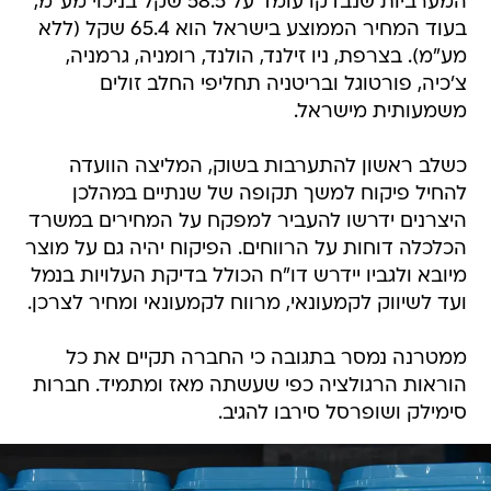
המערביות שנבדקו עומד על 58.5 שקל בניכוי מע"מ,
בעוד המחיר הממוצע בישראל הוא 65.4 שקל (ללא
מע"מ). בצרפת, ניו זילנד, הולנד, רומניה, גרמניה,
צ'כיה, פורטוגל ובריטניה תחליפי החלב זולים
משמעותית מישראל.
כשלב ראשון להתערבות בשוק, המליצה הוועדה
להחיל פיקוח למשך תקופה של שנתיים במהלכן
היצרנים ידרשו להעביר למפקח על המחירים במשרד
הכלכלה דוחות על הרווחים. הפיקוח יהיה גם על מוצר
מיובא ולגביו יידרש דו"ח הכולל בדיקת העלויות בנמל
ועד לשיווק לקמעונאי, מרווח לקמעונאי ומחיר לצרכן.
ממטרנה נמסר בתגובה כי החברה תקיים את כל
הוראות הרגולציה כפי שעשתה מאז ומתמיד. חברות
סימילק ושופרסל סירבו להגיב.