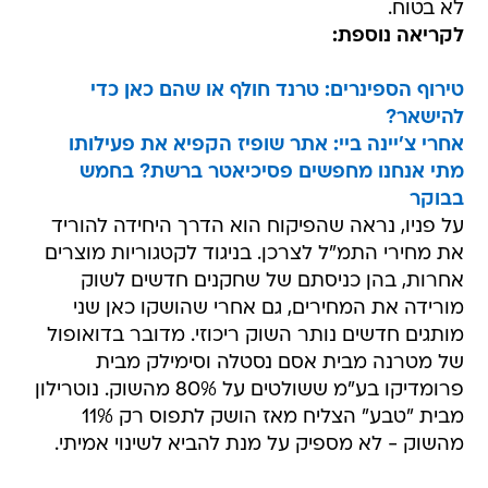
לא בטוח.
לקריאה נוספת:
טירוף הספינרים: טרנד חולף או שהם כאן כדי
להישאר?
אחרי צ'יינה ביי: אתר שופיז הקפיא את פעילותו
מתי אנחנו מחפשים פסיכיאטר ברשת? בחמש
בבוקר
על פניו, נראה שהפיקוח הוא הדרך היחידה להוריד
את מחירי התמ"ל לצרכן. בניגוד לקטגוריות מוצרים
אחרות, בהן כניסתם של שחקנים חדשים לשוק
מורידה את המחירים, גם אחרי שהושקו כאן שני
מותגים חדשים נותר השוק ריכוזי. מדובר בדואופול
של מטרנה מבית אסם נסטלה וסימילק מבית
פרומדיקו בע"מ ששולטים על 80% מהשוק. נוטרילון
מבית "טבע" הצליח מאז הושק לתפוס רק 11%
מהשוק - לא מספיק על מנת להביא לשינוי אמיתי.