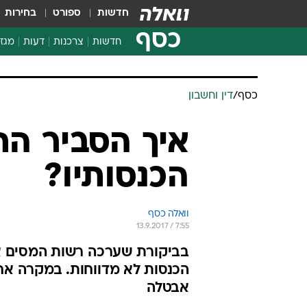
חדשות
ספורט
בחירות
כסף
חדשות
צרכנות
דעות
מגזי
החלטות פיננסיות
בדיקת מוצרים
כסף
/
דין וחשבון
חדשות מהמדף
השוואת מחירים
איך הסביר ה
צרכנות פיננסית
הכנסותיו?
וואלה כסף
13.9.2017 / 7:55
בביקורת שערכה רשות המסים אצ
הכנסות לא מדווחות. במקרה אח
אבטלה