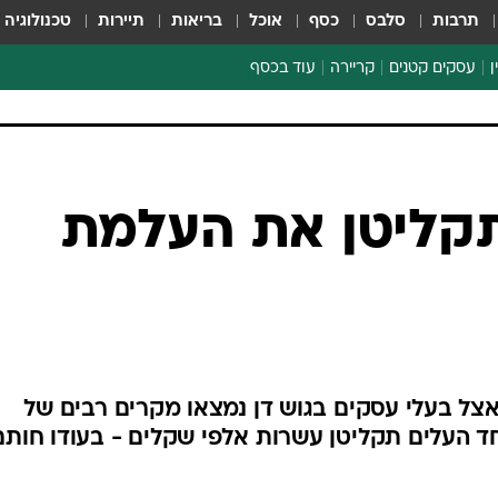
תרבות
סלבס
כסף
אוכל
בריאות
תיירות
טכנולוגיה
ן
עסקים קטנים
קריירה
עוד בכסף
חינוך פיננסי
כסף עולמי
דין וחשבון
קריפטו
תקליטן את העלמת
הלאונג'
ספורט ביזנס
ל בעלי עסקים בגוש דן נמצאו מקרים רבים של
ד העלים תקליטן עשרות אלפי שקלים - בעודו חותם