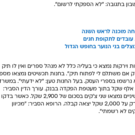
וחה מוכנה לראש השנה
 עובדים לתקופת חגים
צלים בני הנוער בחופש הגדול
 וירקות נמצא כי בעליה כלל לא מנהל ספרים ואין לו תיק
דק אם משתלם לי לפתוח תיק". בחנות תכשיטים נמצאו מספ
סכום כולל של כ-3,500 שלא נרשמו בספרי העסק. בעל החנות טען: "לא ידעתי". במשרד
של עורך דין נמצא צ'ק בסך של כ-15 אלף שקל בתוך מעטפת הפקדה בבנק. עורך הדין הסביר:
"דעתי הוסחה". במרפאה של רופא שיניים נמצאו שני צ'קים בסכום של 2,900 שקל. כאשר בדקו
המבקרים את הקבלות הם מצאו כי רק על 2,000 שקל יצאה קבלה. הרופא הסביר: "מכיוון
ים לא רשמתי".