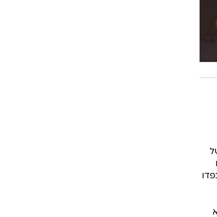
ל
ל כ-16 אלף שקל שנפדו
5 צ'קים לא