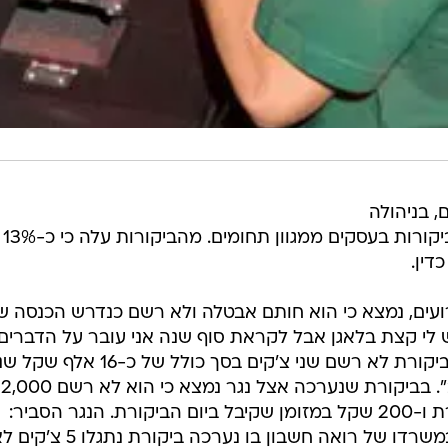
 בניהולה
של פקידת שומה גוש דן, נערכו 167 ביקורות בעסקים ממגוון תחומים. מהביקורות עלה כי כ-13%
דין.
עים, נמצא כי הוא חותם אבטלה ולא רשם כנדרש הכנסה ש
"יש לי קצת בלאגן אבל לקראת סוף שנה אני עובר על הדברים
ועושה סדר". שיפוצניק אצלו נערכה ביקורת לא רשם שני צ'קים בסך כולל ש
בצ'יינג'. השיפוצניק טען: "אבדוק שוב". בביקורת שנערכה אצל נגר נמצא כי הוא לא רשם 2,000
שקל שקיבל מספר ימים לפני הביקורת ו-200 שקל במזומן שקיבל ביום הביקורת. הנגר הסביר:
"בסוף העבודה אני רושם את הכל". במשרדו של רואה חשבון בו נערכה ביקורת נתגלו 