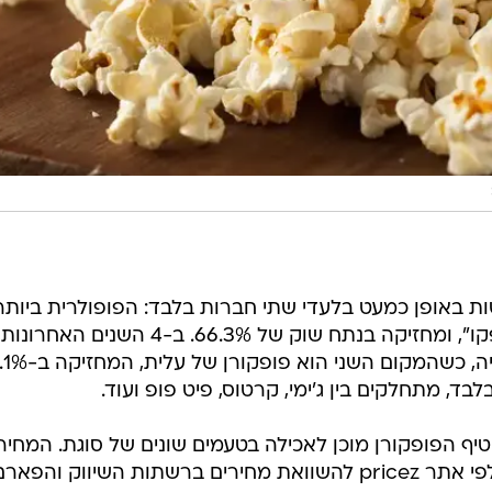
ת באופן כמעט בלעדי שתי חברות בלבד: הפופולרית ביותר
היא אסם, המשווקת את החטיף "פופקו", ומחזיקה בנתח שוק של 66.3%. ב-4 השנים האחרונות
מדובר בחטיף הנמכר ביותר בקטגוריה, כשהמקום השני
ד, מתחלקים בין ג'ימי, קרטוס, פיט פופ ועוד.
טיף הפופקורן מוכן לאכילה בטעמים שונים של סוגת. המחיר
הממוצע ל-100 גרם הוא 1.21 שקל, לפי אתר pricez להשוואת מחירים ברשתות השיווק והפאר