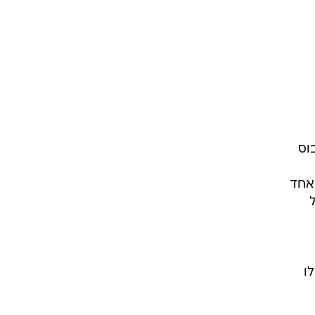
וס
 אחד
 תקבלו