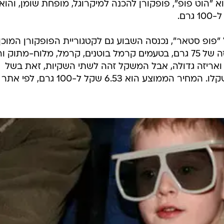
א "הוט פופ", פופקורן להכנה למיקרוגל, מופחת שומן, והוא
פופ סטאר", נכנסה השבוע גם לקטגוריית הפופקורן המוכן
לאכילה. מדובר בחטיף הנמכר באריזה של 75 גרם, בטעמים קרמל בוטנים, קרמל, מלוח-מתוק 
 ואריזה גדולה, אבל המשקל זהה לשתי השקיות, זאת בשל
הציפוי של הפופקורן שמכביד על משקלו. המחיר הממוצע הוא 6.53 שקל ל-100 גרם, לפי אתר