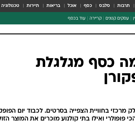
תרבות
סלבס
כסף
אוכל
בריאות
תיירות
טכנולוגיה
ן
עסקים קטנים
קריירה
עוד בכסף
חינוך פיננסי
כסף עולמי
דין וחשבון
קריפטו
מה כסף מגלגלת
ספורט ביזנס
קורן
ק מרכזי בחוויית הצפייה בסרטים. לכבוד יום הפופק
כי פופולרי ואילו בתי קולנוע מוכרים את המוצר הזול