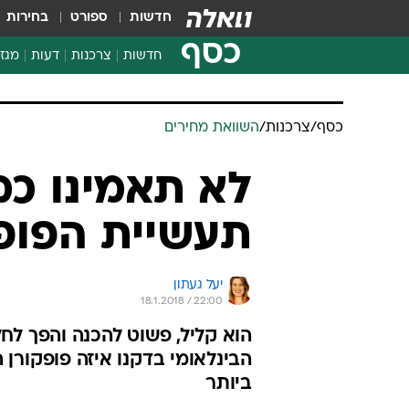
חדשות
ספורט
בחירות
כסף
חדשות
צרכנות
דעות
מגזי
החלטות פיננסיות
בדיקת מוצרים
כסף
/
צרכנות
/
השוואת מחירים
חדשות מהמדף
השוואת מחירים
לא תאמינו כ
צרכנות פיננסית
תעשיית הפופ
יעל געתון
18.1.2018 / 22:00
הוא קליל, פשוט להכנה והפך לחל
הבינלאומי בדקנו איזה פופקורן ה
ביותר