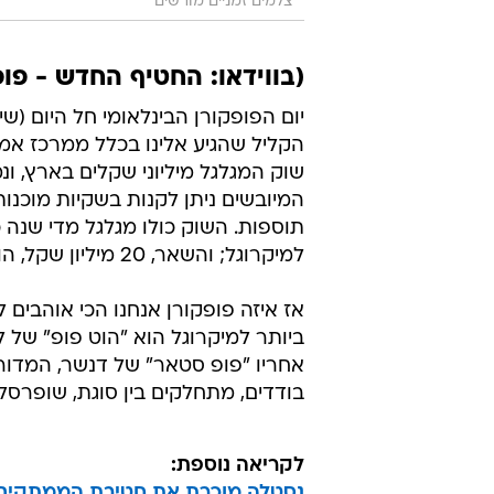
צלמים זמניים מורשים
(בווידאו: החטיף החדש - פו
יום הפופקורן הבינלאומי חל היום (שי
הקליל שהגיע אלינו בכלל ממרכז אמר
שוק המגלגל מיליוני שקלים בארץ, ונ
המיובשים ניתן לקנות בשקיות מוכנות 
למיקרוגל; והשאר, 20 מיליון שקל, הוא שוק הפופקורן המוכן לאכילה ברשתות השיווק והמכולות.
אז איזה פופקורן אנחנו הכי אוהבים 
בודדים, מתחלקים בין סוגת, שופרסל 
לקריאה נוספת:
נסטלה מוכרת את חטיבת הממתקים בארה"ב לנו