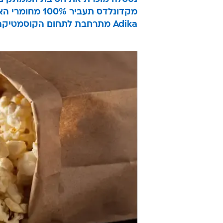
מקדונלדס תעביר 100% מחומרי האריזה שלה למיחזור
Adika מתרחבת לתחום הקוסמטיקה: תציע גם מוצרי איפור, יופי וטיפוח