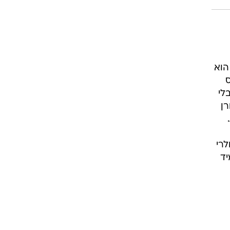
הוא
ס
לי
ופקורן
לרי
רו. מיד