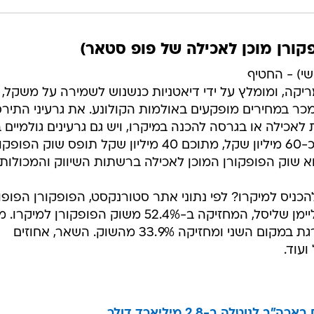
פקורן מוכן לאכילה של פופ סטאר)
שי) - החטיף
יקה, ומומלץ על ידי דיאטניות כנשנוש לשמירה על משקל, 
מכר במחירים מופקעים באולמות הקולונע. את גרעיני התיר
לאכילה או בגרסה להכנה במיקרו, ויש גם גרעינים גולמיים ב
תוספות. השוק כולו מגלגל מדי שנה כ-60 מיליון שקל, מתוכם 40 מיליון שקל תופס שוק הפ
להכניס למיקרו? לפי נתוני אתר סטורנקסט, הפופקורן הפופו
ביותר למיקרוגל הוא "הוט פופ" של ליימן שליסל, המחזיקה ב-52.4% משוק הפופקורן למיק
אחריו "פופ סטאר" של דנשר, המדורגת במקום השני ומחזיקה 33.9% מהשוק. השאר, אחוזים
ועוד.
טלה ב-2.8 מיליארד דולר