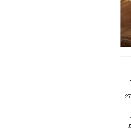
 הוא פופקורן של עלית, המחזיקה ב-27.1%
ם.