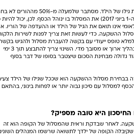
שימו לב שמסלול ההשקעה תואם את גילו של הילד. מסתבר שלמעלה מ-50% מההורים 
עד המועד שניתנה להם האפשרות (ה-1 ביוני 2017) את המסלול בו ינוהל הכסף. לכן, יכול לה
ומי אינו תואם את הגיל של הילד או ההעדפה של הוריו. או
מסלול ההשקעה. כדי לעשות זאת צריך לפנות לשירות הלקוח
למלא טופס ייעודי עם בקשה להעברת מסלול ולהגיש בקשה
לשינוי מסלול ההשקעה. לא מדובר בהליך ארוך או מסובך מדי. השינוי צריך להתבצע תוך 3 ימי
וד גדולה מבחינת הסכום שיצטבר בסופו של דבר בסוף
ה בבחירת מסלול ההשקעה הוא שככל שגילו של הילד צעיר
סף למסלול עם סיכון גבוה יותר או לפחות בינוני, בהתאם
החיסכון היא טובה מספיק?
קעה. לאחר שבדקת וראית שהמסלול של הקופה הוא זה
קיבלה הקופה של ילדך לתשואה שרשמו המנהלים השונים