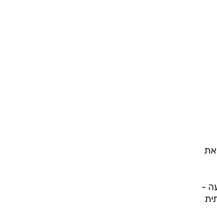
את
ה -
ית