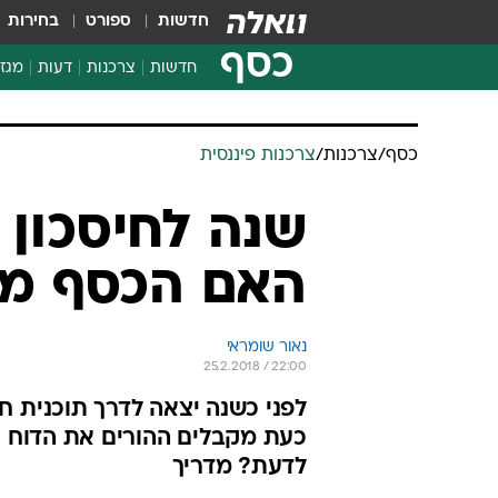
חדשות
ספורט
בחירות
כסף
חדשות
צרכנות
דעות
מגזי
החלטות פיננסיות
בדיקת מוצרים
כסף
/
צרכנות
/
צרכנות פיננסית
חדשות מהמדף
השוואת מחירים
שנה לחיסכון 
צרכנות פיננסית
האם הכסף מנ
נאור שומראי
25.2.2018 / 22:00
לפני כשנה יצאה לדרך תוכנית חי
כעת מקבלים ההורים את הדוח על
לדעת? מדריך