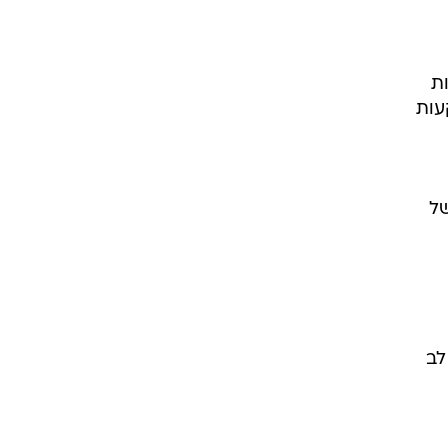
וכלו לראות
עות
של
שנים 2018 ו- 2019. שימו לב