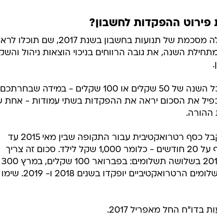
 פירוט ההפקדות לחשבון?
בראש הדוח, בצידו הימני, תופיע טבלה מסכמת של תנועות בחשבון בשנת 2017, שם ת
ילת השנה, את גובה הרווחים בניכוי הוצאות ניהול והשק
.
שימו לב שיש רצף הפקדות במהלך כל השנה של 50 שקלים או 100 שקלים - במידה שבחרתכם
פיל את הסכום יראה את ההפקדות בשתי עמודות - אחת 
 ההורה.
לילדים שנולדו עד מאי 2015 מגיע לקבל כסף רטרואקטיבית עבור התקופה שבין מאי 2015 עד
דצמבר 2016 סכום חד פעמי של כסף על 20 חודשים - כלומר 1,000 שקל לילד. סכום זה צריך
לראות בדוח. הסכום הופקד בשנת 2017 בשלושה תשלומים: בפברואר 100 שקלים, במרץ 300
שקלים ובמאי 200 שקלים. שאר התשלומים הרטרואקטיביים יופקדו ב
בדו"ח החל מאפריל 2017.