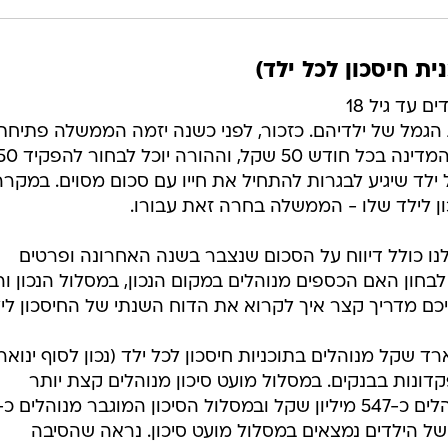
ית חיסכון לכל ילד)
בשבוע הקרוב צפויים כל ההורים לילדים עד גיל 18
הגמל של ילדיהם. כזכור, לפני כשנה יזמה הממשלה פתיחת
תוכניות חיסכון לילדים, שבה תפקיד המדינה בכל חודש 50 שקל, וההורה יוכל 
ילד שיגיע לבגרות להתחיל את חייו עם סכום מסוים. במקרה
 לילד שלו - הממשלה בחרה זאת עבורו.
נו כולל דיווח על הסכום שנצבר בשנה האחרונה ופרטים
לבחון האם הכספים מנוהלים במקום הנכון, במסלול הנכון ו
יכם מדריך קצר איך לקרוא את הדוח השנתי של החיסכון ליל
, קצת נתונים: כ-3.2 מיליארד שקל מנוהלים בתוכניות חיסכון לכל ילד (נכון לסוף ינוא
דונות בבנקים. במסלול מועט סיכון מנוהלים קצת יותר
 של הילדים נמצאים במסלול מועט סיכון. נראה שהסיבה