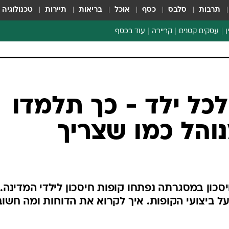
תרבות
סלבס
כסף
אוכל
בריאות
תיירות
טכנולוגיה
ן
עסקים קטנים
קריירה
עוד בכסף
חינוך פיננסי
כסף עולמי
דין וחשבון
קריפטו
לכל ילד - כך תלמדו
ספורט ביזנס
והל כמו שצריך
סכון במסגרתה נפתחו קופות חיסכון לילדי המדינה.
 ביצועי הקופות. איך לקרוא את הדוחות ומה חשוב