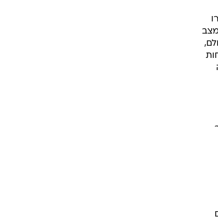
לא בחרו
יות מצב
לם,
ות