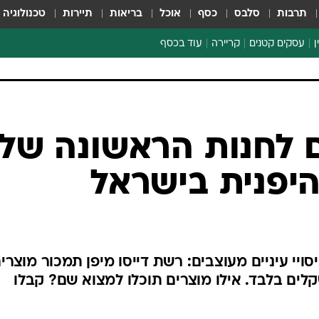
תרבות
סלבס
כסף
אוכל
בריאות
תיירות
טכנולוגיה
ן
עסקים קטנים
קריירה
עוד בכסף
חינוך פיננסי
כסף עולמי
דין וחשבון
קריפטו
 לחנות הראשונה של
הלאונג'
יפנית בישראל
ספורט ביזנס
יי עיניים מעוצבים: רשת דייסו מיפן תמכור מוצרי
 קטגוריות במחיר של 10 שקלים בלבד. אילו מוצרים תוכלו למצוא שם? קבלו