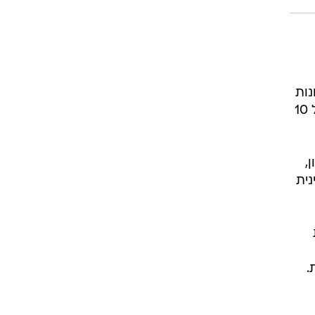
נות
ממוקמת בקניון Friendly Sea mall באשדוד ומוכרת מוצרים בכל תחומי החיים במחיר קבוע של 10
,
נית
ת
.