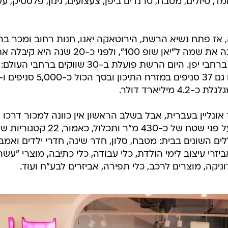
מד, טיולים, מטבח, טרנדים ביפן, צעצועים, גינון, פלסטיק, עש
חלה את דרכה לפני 45 שנה, אז פתח נשיא הרשת, הירוטאקה יאנו, חנות רחוב ומכר בה
פריטים ב-100 יין. עם השנים הוא שינה את שמה ל"יאן שופ 100", ולפני כ-20 שנה היא קיב
שמה הנוכחי ומנתה כ-2,680 חנויות ברחבי יפן. היום הרשת פועלת ב-30 שווקים ברחבי העולם:
יליארד דולר.
אונליין בעברית, אבל בשלב הראשון אין כוונה למכור דרכו
מוצרים. החנות באשדוד משתרעת על פני שטח של כ-430 מ"ר ותכלול, כאמור
ים השונים בבית: מטבח, סלון, חדר שינה, חדרי ילדים ואמב
יזרי עיצוב לימי הולדת, כלי עבודה, כלי כתיבה, מוצרי "עשה
וניקה, מוצרים לרכב, כלי תפירה, אביזרים לבע"ח ועוד.