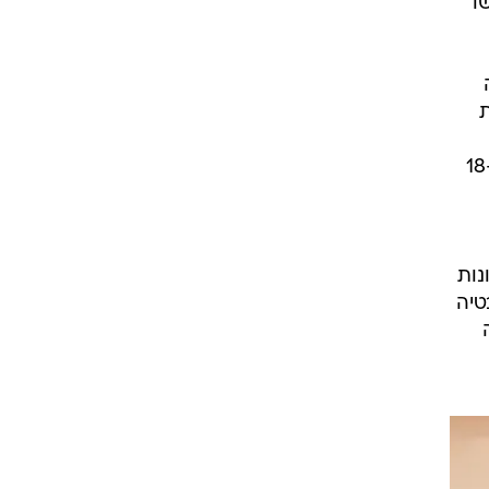
ו
לה את
ארה"ב, סינגפור, אוסטרליה ועוד, כמו גם 37 סניפים במזרח התיכון ובסך הכול כ-5,000 סניפים ו-18
, 22 קטגוריות שונות
טיה