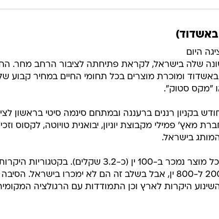
 באשדוד)
יגה היום
ונה שלה בישראל, לקראת פתיחתה לציבור הרחב מחר. הח
ו "מקס סטוק".
דש בקניון רננים ברעננה ובמתחם סינמה סיטי בראשון לציון
אץ' פמילי מקבוצת יוניון, יבואנית טויוטה, לקסוס וזכיי
חשוב לציין שהמחיר ביפן נמוך יותר וכל מוצר נמכר ב-100 ין (כ-3.2 שקלים). בקטגוריות היקרו
נמכרים מוצרים במחירים הנעים בין 200 ל-800 ין, אבל בשלב זה הם לא ימכרו בישראל. הסיבה
 השינוע היקרות לארץ וכן התמודדות עם הרגולציה המקומית