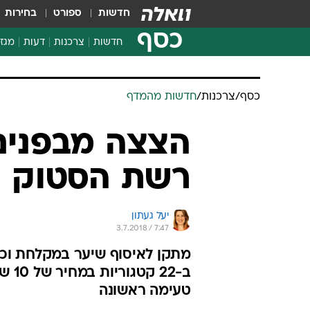
חדשות
ספורט
בחירות
כסף
חדשות
צרכנות
דעות
מגזי
החלטות פיננסיות
בדיקת מוצרים
כסף
/
צרכנות
/
חדשות מהמדף
חדשות מהמדף
השוואת מחירים
הצצה מבפנים
צרכנות פיננסית
רשת הסטוק ה
יעל געתון
3.7.2018 / 7:47
מתקן לאיסוף שיער במקלחת וכיסו
ב-22
טעימה ראשונה