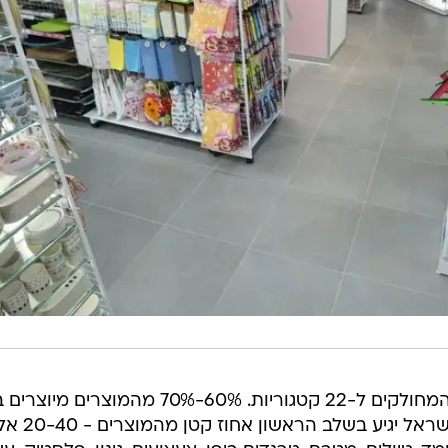
הרשת מחזיקה ב-100 אלף פריטים המחולקים ל-22 קטגוריות. 60%-70% מהמוצרים 
והשאר בסין, טייוואן, טורקיה, ועוד. לישראל