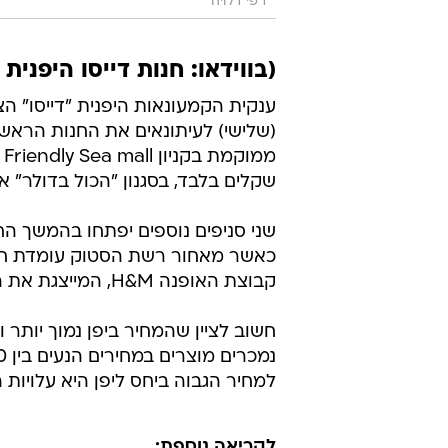
רפי דלויה
(בווידאו: חנות דייסו היפנית
ענקית הקמעונאות היפנית "דייסו" הצ
(שלישי) לעיתונאים את החנות הראש
שקלים בלבד, בסגנון "הכול בדולר" א
שני סניפים נוספים יפתחו בהמשך החו
כאשר מאחור רשת הסטוק עומדת חברת מ
קבוצת האופנה H&M, המייצגת את המותג בישראל.
למחיר הגבוה ביחס ליפן היא עלויות
לקריאה נוספת: