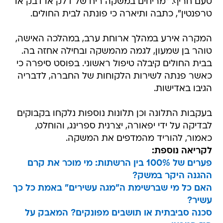
טעם חריף. "מריחים במשקה ריח של דלק או דבק או
טרפנטין", כתבה ותיארה כי פונתה לבית החולים.
המקרה אירע במהלך ארוחת ערב, במהלכה האישה,
טוהר בן שמעון, לגמה מהמשקה ובחילה אחזה בה.
בבית החולים קיבלה טיפול ראשוני. בפוסט סיפרה כי
כאשר פנתה לשירות הלקוחות של החברה, לדבריה
הגיבו באדישות.
בעקבות התלונה וכן תלונות נוספות נלקחו בקבוקים
לבדיקה על ידי יפאורה, יצרנית ספרינג, והוחלט,
כאמור, להוריד מהמדפים את המשקה.
לקריאה נוספת:
פערים של 100% בין הרשתות: מי מוכר את קרם
ההגנה היקר במשק?
האם כל מי שברשימת ה"מגה עשירים" באמת כל כך
עשיר?
סכנה סביבתית או תושבים מפונקים? המאבק על