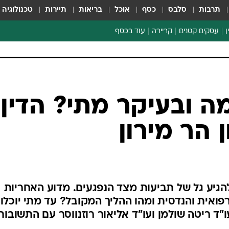
תרבות
סלבס
כסף
אוכל
בריאות
תיירות
טכנולוגיה
ן
עסקים קטנים
קריירה
עוד בכסף
חינוך פיננסי
כסף עולמי
דין וחשבון
קריפטו
מה ובעיקר מתי? הדין
הלאונג'
 הר מירון
ספורט ביזנס
להגיע גל של תביעות מצד הנפגעים. מדוע האחריות
ואית והנדסית ומהו ההליך המקובל? עד מתי יוכלו
"ד ריטה שולמן ועו"ד אליאור רוזנווסר עם התשובות