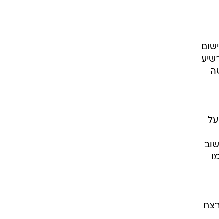
ישום
שיע
שה
על
שוב
ו
רצח