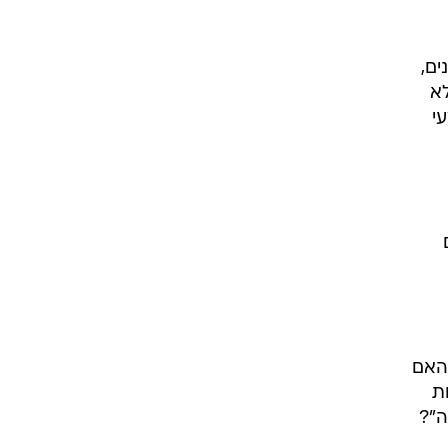
ים,
 קורונה ואחרים ביום 20.4.21 כי לא
י
האם
ת
ה"?