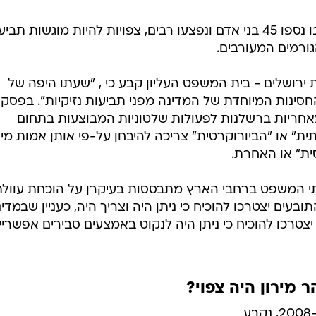
בעקבות האסון הקשה בהר מירון שבו נספו 45 בני אדם ונפצעו רבים, צפויות להיות מוגשות תב
גורמים המעורבים.
1 גורדון נ' עיריית ירושלים - בית המשפט העליון קבע כי , "שעתו היפה של
ינות המיוחדת של המדינה מפני תביעות נזיקיות". בפסק 
 מאחריות ברשלנות לפעולות שלטוניות המבוצעות בתחום
ת" או "הביורוקרטית" צריכה להיבחן על-פי אותן אמות מי
ית" או האחרת.
תי המשפט ברחבי הארץ מתבססות בעיקרן על הוכחת עוולת
עים יצטרכו להוכיח כי ניתן היה וצריך היה, כעניין שבמדיני
צטרכו להוכיח כי ניתן היה לנקוט באמצעים סבירים אפשריי
 מירון היה צפוי?
בדו"חות מבקר המדינה בשנים 2008-2011, נקבע