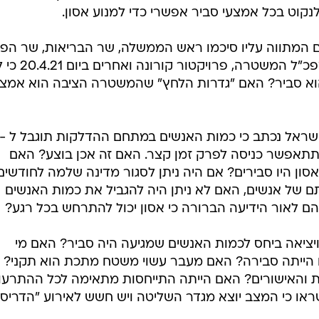
נקוט בכל אמצעי סביר אפשרי כדי למנוע אסון.
ם המתווה עליו סיכמו ראש הממשלה, שר הבריאות, שר הפנ
השר לביטחון פנים, שר התחבורה, מפכ"ל המשטרה, פרויקטור
וא סביר? האם "גדרות הלחץ" שהמשטרה הציבה הוא אמצע
ישראל נכתב כי כמות האנשים במתחם ההדלקות תוגבל ל -
יחות תתאפשר כניסה לפרק זמן קצר. האם זה אכן בוצע? האם
ון היו סבירים? אם היה ניתן לסגור מדינה שלמה לחודשים
ם של אנשים, האם לא ניתן היה להגביל את כמות האנשים
יהם לאור הידיעה הברורה כי אסון יכול להתרחש בכל רגע?
 ויציאה ביחס לכמות האנשים שמגיעה היה סביר? האם מי
הייתה סבירה? האם מעבר עשוי משטח מתכת הוא תקני? 
ת והאישורים? האם הייתה התייחסות מתאימה לכל ההתרעו
ראו כי המצב יוצא מגדר השליטה ויש חשש לאירוע "הדריס