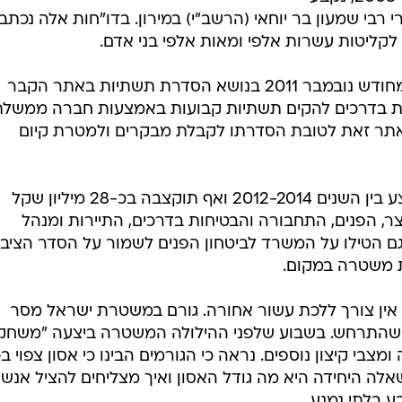
רי רבי שמעון בר יוחאי (הרשב"י) במירון. בדו"חות אלה נכתב
לקליטות עשרות אלפי ומאות אלפי בני אדם.
החלטת ממשלת ישראל מס' 3886 מחודש נובמבר 2011 בנושא הסדרת תשתיות באתר הקבר
ת בדרכים להקים תשתיות קבועות באמצעות חברה ממשלת
ם האתר זאת לטובת הסדרתו לקבלת מבקרים ולמטרת קיום
בהחלטה נקבע כי היא צריכה להתבצע בין השנים 2012-2014 ואף תוקצבה בכ-28 מיליון שקל
צר, הפנים, התחבורה והבטיחות בדרכים, התיירות ומנהל
הטילו על המשרד לביטחון הפנים לשמור על הסדר הציבו
 משטרה במקום.
 אין צורך ללכת עשור אחורה. גורם במשטרת ישראל מסר
פי שהתרחש. בשבוע שלפני ההילולה המשטרה ביצעה "משחקי
צבי קיצון נוספים. נראה כי הגורמים הבינו כי אסון צפוי ב
ה היחידה היא מה גודל האסון ואיך מצליחים להציל אנשי
ע בלתי נמנע.