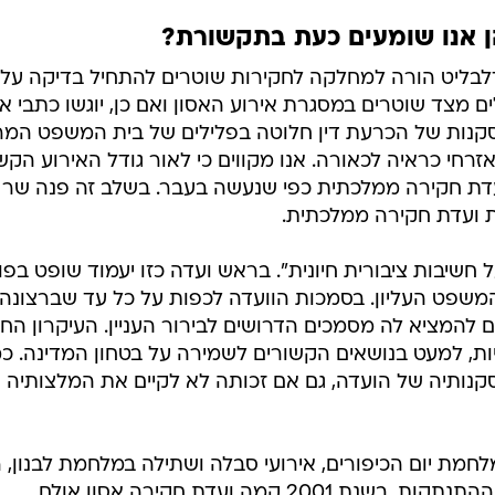
 אנו שומעים כעת בתקשורת?
לבליט הורה למחלקה לחקירות שוטרים להתחיל בדיקה על
 מצד שוטרים במסגרת אירוע האסון ואם כן, יוגשו כתבי א
סקנות של הכרעת דין חלוטה בפלילים של בית המשפט המר
רחי כראיה לכאורה. אנו מקווים כי לאור גודל האירוע הק
עדת חקירה ממלכתית כפי שנעשה בעבר. בשלב זה פנה שר
ועדת חקירה ממלכתית.
ל חשיבות ציבורית חיונית". בראש ועדה כזו יעמוד שופט בפו
המשפט העליון. בסמכות הוועדה לכפות על כל עד שברצונה
ם להמציא לה מסמכים הדרושים לבירור העניין. העיקרון הח
ות, למעט בנושאים הקשורים לשמירה על בטחון המדינה. כמ
נותיה של הועדה, גם אם זכותה לא לקיים את המלצותיה
מת יום הכיפורים, אירועי סבלה ושתילה במלחמת לבנון, 
רבין ולאירועי אוקטובר 2000 לאחר ההתנתקות. בשנת 2001 קמה ועדת חקירה אסון אולם