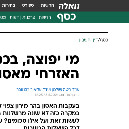
חדשות
ספורט
בחירות
כסף
חדשות
צרכנות
דעות
מגזי
החלטות פיננסיות
בדיקת מוצרים
כסף
/
דין וחשבון
חדשות מהמדף
השוואת מחירים
מי יפוצה, בכ
צרכנות פיננסית
האזרחי מאסון
עו"ד ריטה שולמן ועו"ד אליאור רוזנווסר
עודכן לאחרונה: 3.5.2021 / 12:25
בעקבות האסון בהר מירון צפוי 
במקרה כזה לא שונה מרשלנות רפ
לעשות זאת ועל אילו סכומים? עו
לכל השאלות הבוערות