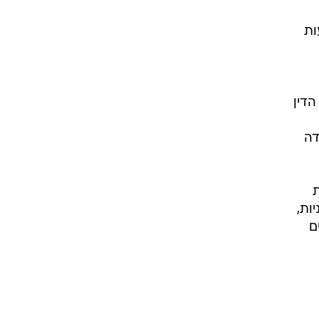
יעות
הדין
דה
ות,
ם