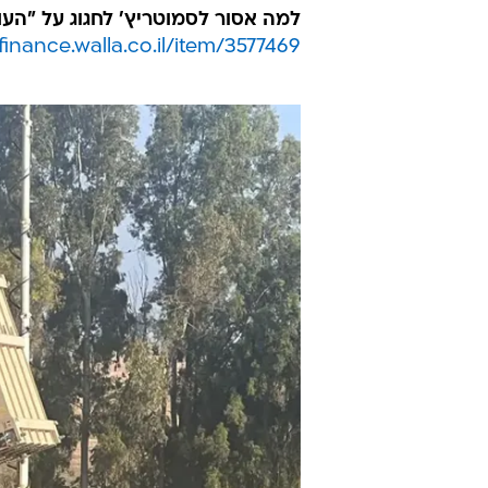
בימים אלה מתארגנת שם מחאת עסקי
ולטרטורים, ולתפקיד שהוטל עליהם 
"יצאנו בעבר למאבק כדי שיכירו בנזקי
בשדרות, "ועכשיו אנחנו יוצאים בצעק
מהמיסים יש מערכת שיודעת לגבות מא
שהמדינה מסוגלת להעביר כספים תוך 
נגד מדינת ישראל"
.
למה אסור לסמוטריץ' לחגוג על "הע
/finance.walla.co.il/item/3577469