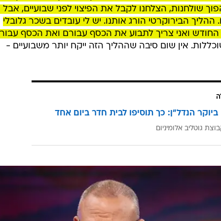
פיצוי בגין שכר עובדים... קצת מסובך, אבל יותר טוב מכלו
נוכחי, ייגזר מהמתווה שסוכם לפני פחות משנה.
ק מה קורה בעסק עם תום סבב הלחימה. הפעם הוא ניצל א
 בלילה אני מכין את כל הפרודוקטים למטבח ושם אותם על
ל הבוקר. זרקתי כמויות אדירות של חלב, דגים, גבינות
צוי, אבל כשאנחנו צריכים להמתין לו כל כך הרבה זמן, הבו
פוך שולחנות, הצלחנו לקבל את הפיצוי לפני שבועיים, אבל 
ההליך הבירוקרטי הורג אותנו. יש לי עובדים בשכר גלובלי
חודש ואני צריך לתבוע את הכסף עבורם ואת הכסף עבור
ות. אין שום סיבה שההליך הזה ייקח יותר משבועיים -
ה
ביוקר הנדל"ן: כך תוסיפו לבית חדר ביום אחד