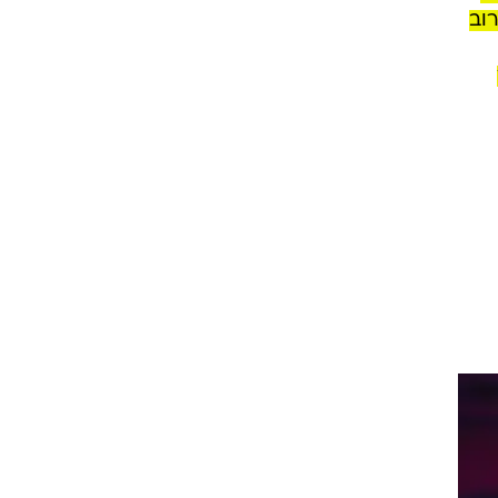
ם.
ת
ר
רוב