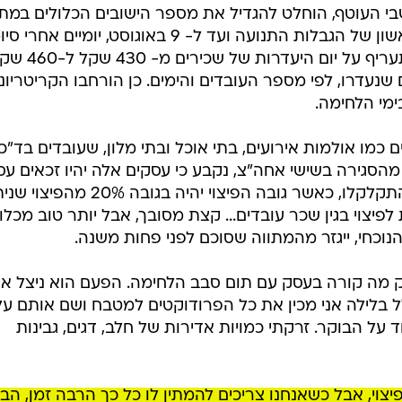
/
קודם
 הייתה "תקופה המתנה" עד שהחל ירי הטילים, ועל התושב
הוטלו הגבלות תנועה מה- 2 באוגוסט 2022 - ולמשך שלושה ימים, במהלכם הורה פיקוד העורף
נורה אפילו טיל אחד. בסיומו של המבצע, נקבע שהפיצוי יי
וגם אז, רק למספר מצומצם של ישובים.
 העוטף, הוחלט להגדיל את מספר הישובים הכלולים במתו
תנועה ועד ל- 9 באוגוסט, יומיים אחרי סיומו.
אחרי מו"מ בוועדת הכספים, עלה התעריף על יום היעדרות של שכ
שנעדרו, לפי מספר העובדים והימים. כן הורחבו הקריטריוני
ימי הלחימה.
כמו אולמות אירועים, בתי אוכל ובתי מלון, שעובדים בד"כ
מהסגירה בשישי אחה"צ, נקבע כי עסקים אלה יהיו זכאים עס
לפיצוי נוסף, גם עבור חומרי הגלם שהתקלקלו, כאשר גובה הפיצוי יהיה בגובה 20% מהפי