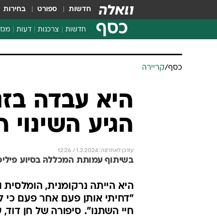
חדשות
ספורט
בחירות
כסף
חדשות
צרכנות
דעות
מגזי
החלטות פיננסיות
בדיקת מוצרים
כסף
/
קריירה
חדשות מהמדף
השוואת מחירים
צרכנות פיננסית
הגיע השינוי ה
עודכן לאחרונה: 1.2.2024 / 12:26
בשיתוף עמותת המכללהּ בסיוע פיליפ
היא הייתה נרקומנית, הומלסית 
חיי השתנו". סיפורה של חן דו