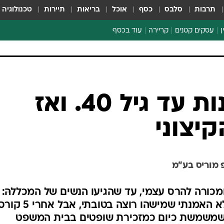
תרבות
סלבס
כסף
אוכל
בריאות
תיירות
טכנולוגיה
ן
עסקים קטנים
קריירה
עוד בכסף
חינוך פיננסי
כסף עולמי
דין וחשבון
קריפטו
היא עבדה בזנות עד גיל 40. ואז
הלאונג'
קיצוני
ספורט ביזנס
 מוריס בע"מ
ומכורה להרס עצמי, עד שהגיעו הנשים של המכללהּ:
"דחיתי אותן פעם אחר פעם כי לא האמנתי שמישהו רוצה 
ד, שמשמשת כיום כמזכירת שופטים בבית המשפט