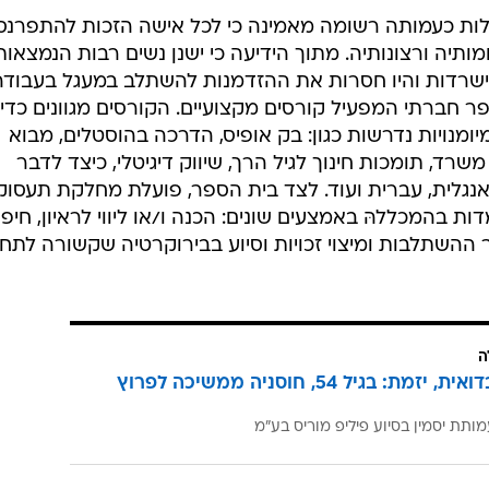
לות כעמותה רשומה מאמינה כי לכל אישה הזכות להתפרנס
יה ורצונותיה. מתוך הידיעה כי ישנן נשים רבות הנמצאות
 הישרדות והיו חסרות את ההזדמנות להשתלב במעגל בעבודה
פר חברתי המפעיל קורסים מקצועיים. הקורסים מגוונים כדי
ומנויות נדרשות כגון: בק אופיס, הדרכה בהוסטלים, מבוא
רד, תומכות חינוך לגיל הרך, שיווק דיגיטלי, כיצד לדבר
 אנגלית, עברית ועוד. לצד בית הספר, פועלת מחלקת תעסוק
ת בהמכללהּ באמצעים שונים: הכנה ו/או ליווי לראיון, חיפ
חר ההשתלבות ומיצוי זכויות וסיוע בבירוקרטיה שקשורה לתח
ה
אישה, בדואית, יזמת: בגיל 54, חוסניה ממשיכה לפרוץ
ותת יסמין בסיוע פיליפ מוריס בע"מ