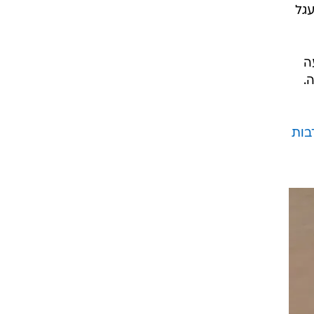
עגל
ה
.
בות