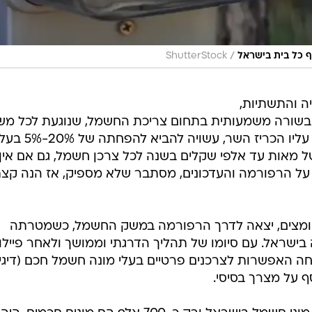
/
 כל בית בישראל
ShutterStock
ר האנרגיה והתשתיות,
על בשורה משמעותית בתחום צריכת החשמל, שנוגעת לכל מש
בית בישראל. הצלחת המהלך החדש עליו הכריז השר, עשויה 
 מאות עד אלפי שקלים בשנה לכל צרכן חשמל, גם אם אין
ם על הרפורמה והעדכונים, מסתבר שלא מספיק, אז הנה קצ
ר מאבקים מאומצים, יצאה לדרך הרפורמה במשק החשמל, כשמטרתה
 בישראל. עם סיומו של תהליך הדרגתי וממושך ולאחר פיילו
שהסתיים בינואר 2023, נפתחה האפשרות לצרכנים פרטיים בעלי מונה חשמל חכם (דיג
 על מצרך בסיסי.