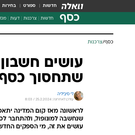
חדשות
ספורט
בחירות
כסף
חדשות
צרכנות
דעות
מגזי
החלטות פיננסיות
בדיקת מוצרים
כסף
/
צרכנות
חדשות מהמדף
השוואת מחירים
עושים חשבון
צרכנות פיננסית
שתחסוך כסף 
לי סיביליה
עודכן לאחרונה: 25.2.2024 / 8:03
לראשונה מאז קום המדינה יתא
שנחשבה למונופול, ולהתחבר לס
עושים את זה, מי הספקים החדש