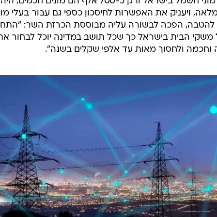
כיוון שבישראל קיימים כיום 3.1 מיליון מוני חשמל בישראל ורק כ-700 אלף הם מונים חכמים, היה
לאה, ויעניק את האפשרות לחיסכון כספי גם עבור בעלי מו
ם להטבה, הפכה לבשורה עליה מבוססת הכרזת השר: "התח
משקי הבית בישראל כך שכל תושב במדינה יוכל לבחור את
וחכמה ולחסוך מאות עד אלפי שקלים בשנה".