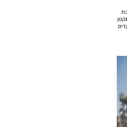
 והטבת
קטן
דים