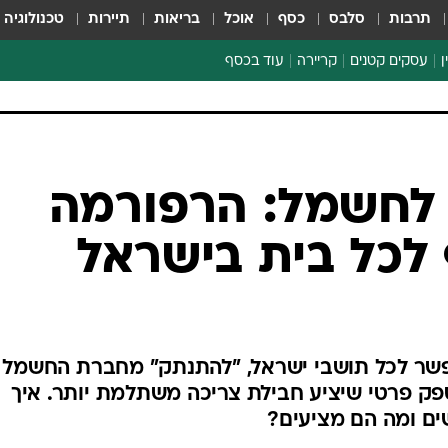
תרבות
סלבס
כסף
אוכל
בריאות
תיירות
טכנולוגיה
ן
עסקים קטנים
קריירה
עוד בכסף
חינוך פיננסי
כסף עולמי
דין וחשבון
קריפטו
 לחשמל: הרפורמה
ספורט ביזנס
לכל בית בישראל
פשר לכל תושבי ישראל, "להתנתק" מחברת החשמל
פק פרטי שיציע חבילת צריכה משתלמת יותר. איך
ים ומה הם מציעים?