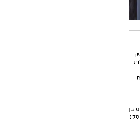
ק
להביא להפחתה של 20%-5% בעלות
ת
ט בן
יטלי)