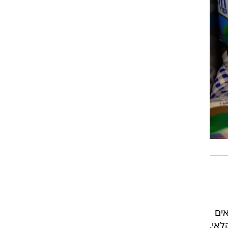
אים
לאי.