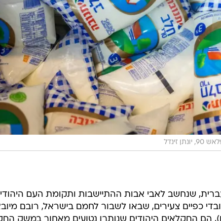
ש 90, יונתן זינדל
רית, שנחשב לאבי אבות ההתיישבות ותקומת העם היהודי
 שכירים עובדי כפיים צעירים, שבאו לשבור לחמם בישראל, רובם מיוב
), הם החקלאים היהודים שנותרו נטועים מאחור במשק החק