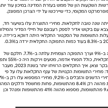
רשות השקעות הון של ממש בעזרת המדינה במיכון עוד יותר
ופרמרקט המקומי, כדי שיירכשו על ידי הצרכן המפונק.
מה, היתה שנה טובה לחקלאות. מחירי התוצרת עלו בשיעור חד,
בא עם ביקוש אדיר לספק רעבונם של חיילי הסדיר והמילוא
לות התשומות של הסקטור החקלאי היתה דווקא בירידה. ע
מהאמור, ערך תפוקת בעלי חיים עלה ב-9% וערך התפוקה הצמחית עלתה ב-7.7%. חלקם של
הגידולים הצמחיים בכלל התפוקה החקלאית, כולל ת
בעלי חיים הייתה 45%, בעיקר עופות בקר וצאן. איך החקלאים הרוויחו יותר בשנת 2023, מעבר
: מחירי התשומות הקנויות של ענף החקלאות עלו על פי
בניגוד לאגדות, היקף המים בחקלאות מהווה רק 8.4% מהתשומות, פחות מחשמל ודלקים המ
11.3% מהתשומות, דשנים מהווים 9.6% מהתשומות, מספוא מהווה 41% מהתשומות ומנהל וכן