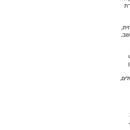
רת
ית,
שב,
ים,