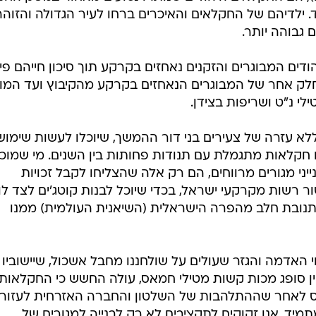
ד. ילדיהם של החקלאים והאיכרים ברחו לעיר הגדולה והזוה
 גבוהה יותר.
דים המבוגרים והזקנים נאחזים בקרקע תוך סיכון חייהם פיז
 חלק אחר של המבוגרים הנאחזים בקרקע מהקיבוץ ועד המו
לי נ"ט ושריפות בצידן.
א עזרה של צעירים בני דור ההמשך, שיוכלו לעשות שימוש
חקלאות מתגמלת עם תנודות פחותות בין השנים. מי שמוכן
יני מגורים מרווחים, הם רק אלה שהצליחו לקבל זכויות
 רשות מקרקעי ישראל, בכדי שיוכל לבנות קוטג'ים לצד לול
תנובת חלב מהפרה הישראלית (השיאנית העולמית) ממנו
 האדמה והגזר שעולים על שולחננו מחבל אשכול, שיישוביו
ין סופג מכות קשות מטילי חמאס, עולה החשש כי החקלאות
 לאחר שההתלהבות של השלטון והחברה האזרחית לעזור,
מיד, אנו זקוקים לתקציבים לא רק לבנייה למגורים של