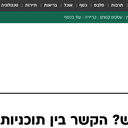
תרבות
סלבס
כסף
אוכל
בריאות
תיירות
טכנולוגיה
ן
עסקים קטנים
קריירה
עוד בכסף
חינוך פיננסי
כסף עולמי
דין וחשבון
קריפטו
הלאונג'
ספורט ביזנס
? הקשר בין תוכניות