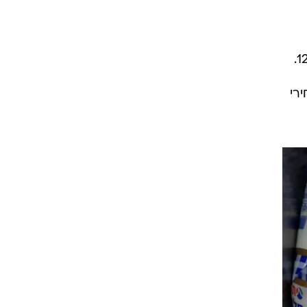
במחירי שוק, היקף זניח מהתוצר לעומת העשור הראשון למדינה, בה היה חלקה בתוצר כ-12-13%.
5. מהתוצר במחירי