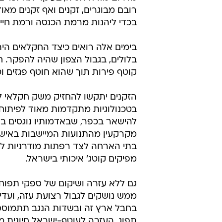
רובם מבוגרים, זקנים ואף זקנים מאו
בכדי ליהנות מרמת הכנסה ורמת חיים
בימים אלה רואים כיצד החקלאים היהו
בלולים, בגבול הצפון שהיה להפקר.
קוטף פירות תוך שהוא חוטף פגזים וטי
הזקנים יתקשו להחזיק משק חקלאי לל
בטכנולוגיות מתקדמות מאוד לפיתוח 
להישאר בכפר, שבאדמותיו נוגסים בני
מקרקעין מהתנועות המיישבות באישור
בתי הארחה לצד רפתות מודרניות ל
מפיקים קוטג' איכותי בישראל.
גם ללא עזרה ושיקום של ספקי תפוחי
ממש נושקים לגבול רצועת עזה, ועדי
בחבל ארץ זה ובשדות הנגב תתמוסס
תפוג. העזרה לעוטף-ישראל חיונית מת