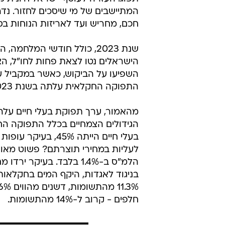
המתיישבים של מי שיסכים לחזור. נד
חכם, מחריש ועד לאריזות הנוחות בס
שנת 2023, כולל חודשי המלח
הישראלים נטו לצאת פחות לחו"ל, הצ
השפיעו על הביקוש, כאשר במקביל ע
התפוקה החקלאית עלתה בשנת 2023 ב-8.3% בעוד כמות התפוקה החקלאית ירדה ב0.3%.
לעליות במחירי תוצרתם? פשוט מאוד
חלפים - קרוב ל-14% מהתשומות.