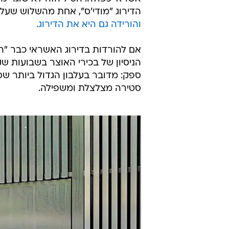
רק בטורים הסטטיסטיים של מדינת י
גם את הפצועים מהפיגוע הזה לא יספר
בהיעדר שירותי רווחה; ילדים עם צרכ
חולים שמחלתם החמירה כתוצאה מה
ארוכה.
בלילה שבין שישי לשבת, ספגה ישרא
אשראי כפולה. הטיל הזה לא שוגר מלב
הדירוג "מודי'ס", אחת מהשלוש שעל 
והורידה גם היא את הדירוג.
אם להורדות בדירוג האשראי כבר "ה
הניסיון של בכירי האוצר בשבועות ש
סטירה מצלצלת ומשפילה.