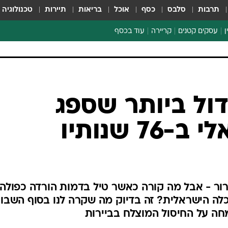
תרבות
סלבס
כסף
אוכל
בריאות
תיירות
טכנולוגיה
ן
עסקים קטנים
קריירה
עוד בכסף
חינוך פיננסי
כסף עולמי
דין וחשבון
קריפטו
הלאונג'
ספורט ביזנס
דול ביותר שספג