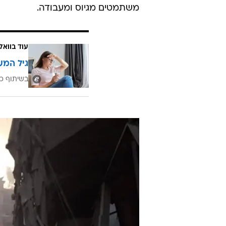
נמשיך למתוח את קווי הדמיון בין ה
בחו"ל, אחר כך קונים פחות בגדים 
אפילו בחוגים של הילדים - ובתחתי
למצרכי מזון בסיסיים.
הבעיה היא שבעוד שלאזרחי ישראל ס
המרקחת ייפגעו אחרונות - הרי שלמ
השילוב בחינוך המיוחד, אבל לא תפר
מציל חיים מעל למחלף סואן, אבל לא
משתמטים מגיוס ומעבודה.
עוד בוואל
גיל המע
בשיתוף כ