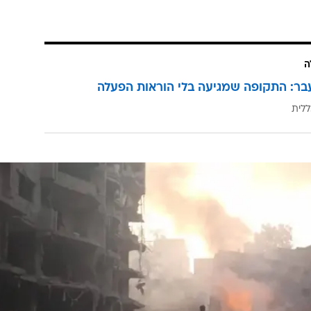
אישי ללאומי: בהתחלה מקצצים במותרות, למשל בחופשות
חדשים ודוחים את החלפת הרכב. אם הבעיה מחמירה פוגעים
ת שרשרת המזון הזאת נמצאים מי שמתלבטים בין תרופות
דר העדיפויות הוא מאוד ברור - הקניות בסופרמרקט ובבי
משלת ישראל יש סדר עדיפויות מוזר: היא תקצץ במספר ש
ק את המשרד המיותר לשוויון חברתי; היא תעצור בניית גש
 תפגע בתקציבים לחינוך החרדי, שיצמיח בכל שנה עשרות 
ה
בר: התקופה שמגיעה בלי הוראות הפעלה
ללית