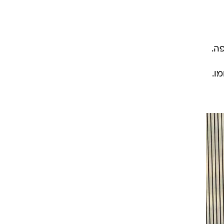
וע;
וג
ה.
אורך כל 76 שנות קיומו.