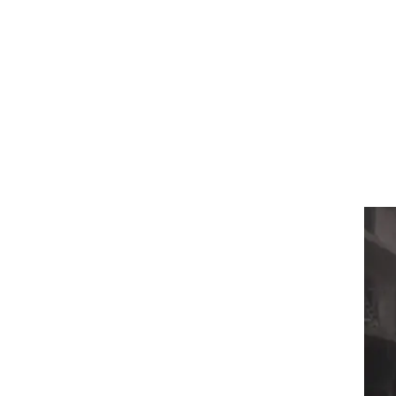
ת
עות
ר
אלפי