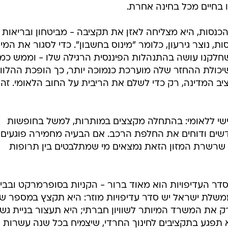
יא שהם עדיין חיים בינינו. אחד ימות בתאונת דרכים בעקב
קמת גדר הפרדה בין נתיבים; אחר יגיע באיחור לחדר המיו
מנו, לו הייתה ניידת טיפול נמרץ זמינה; ויש את מי שתתקשר
 על הקיר, אבל אף ניידת משטרה לא תגיע להצילה.
 קורים גם במדינה שדירוג האשראי שלה גבוה. אבל
ב ל"מחדל" (אין מספיק שוטרים, אין מספיק צוותי חירום
יים בשירותי הרווחה), יהפוך לנורמה. מדוע? כי למדינה פש
נדרש כדי לשמור אותנו בחיים מבחינה ביטחונית, למשל, א
 בחיים מכל בחינה אחרת.
הכנסות, היא מצליחה לאזן את תקציבה - מביטחון ובריאות 
ות, נוצר גירעון, כלומר "מינוס בחשבון". כדי לסגור את המינ
חלקנו עושה בהתנהלות הפיננסית הרגילה שלו - וממש כמו
שיכולת ההחזר שלה מוערכת כנמוכה יותר, כך הופכת ההלוו
יב המדינה, רק כדי לשלם את הריבית על החוב הלאומי. זה