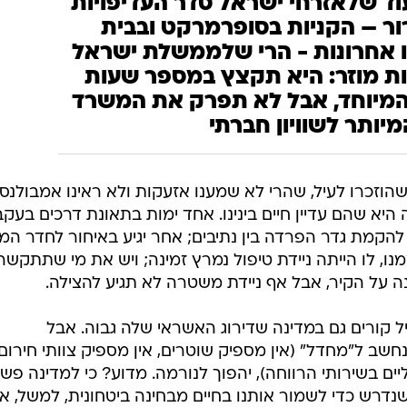
ShutterStock, Dariusz Gryczka
ד שלאזרחי ישראל סדר העדיפויות
ור – הקניות בסופרמרקט ובבית
 אחרונות - הרי שלממשלת ישראל
ות מוזר: היא תקצץ במספר שעות
 המיוחד, אבל לא תפרק את המשרד
מיותר לשוויון חברתי
הוזכרו לעיל, שהרי לא שמענו אזעקות ולא ראינו אמבולנסי