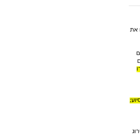
 את
ם
ם
ו