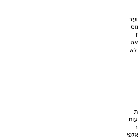
ות
ן
וט
בל
ועד
וס
אה
 לא