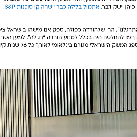
שראל כמי שנפטרו ממחלה או נהרגו בתאונת דרכים.
ו כלל: נשים מוכות שחייהן יהפכו לגיהינום קשה עוד יותר
ים מיוחדים שהיו עשויים להשתלב בחברה, אבל נזנחו ללא סי
מתנה ממושכת לרופא מומחה או לבדיקה. והרשימה עוד
ל טיל עם ראש נפץ אדיר במרכז הכלכלה, בדמות הורדת דיר
נון, אפילו לא מתימן, אלא מכיוון האנליסטים של סוכנות
פיהן יישק דבר.
אתמול בלילה כבר יישרה קו סוכנות S&P,
תרגלנו", הרי שלהורדה כפולה, ספק אם מישהו בישראל ציפ
קדמו להחלטה היה בכלל למנוע הורדה "רגילה". למען הסר
ספק: מדובר בעלבון הגדול ביותר שספג המשק הישראלי מגורם בינלאומי ל