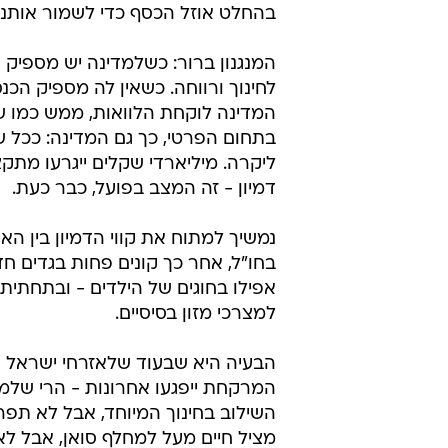
דוהרים ברחובות. התשובה המחרידה ה
עצירת העבודות להרחבת הכביש או לה
אחרי אירוע לבבי שניתן היה להציל מ
למשטרה בזמן, בזמן שהכתובת עודנה
למרבה הצער, כל הדברים שנמנו לעיל
כשהכלכלה בשפל, מה שעד אתמול נחש
בפריפריה, אין מספיק עובדים סוציאל
נגמר הכסף. כלומר, לא נגמר הכסף ש
בהחלט אוזל הכסף כדי לשמור אותנו
המנגנון ברור: כשלמדינה יש מספיק 
לחינוך ורווחה. כשאין לה מספיק הכנס
המדינה לוקחת הלוואות, ממש כמו ש
בתחום הפרטי, כך גם המדינה: ככל 
ליקרה. מיליארדי שקלים ייגרעו מתקצ
דמיון - זה המצב בפועל, כבר כעת.