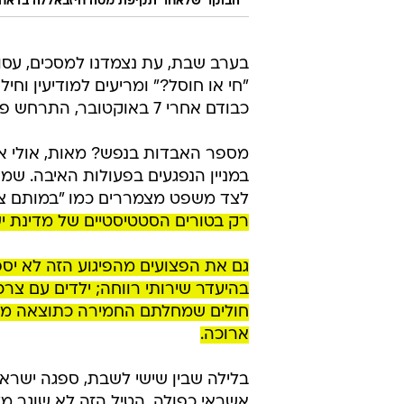
הבוקר שלאחר תקיפת מטה חיזבאללה בדאחי
בערב שבת, עת נצמדנו למסכים, עס
"חי או חוסל?" ומריעים למודיעין ו
כבודם אחרי 7 באוקטובר, התרחש פיגוע שלא היה כדוגמתו בלב מדינת ישראל.
מספר האבדות בנפש? מאות, אולי א
במניין הנפגעים בפעולות האיבה. שמו
לצד משפט מצמררים כמו "במותם ציוו