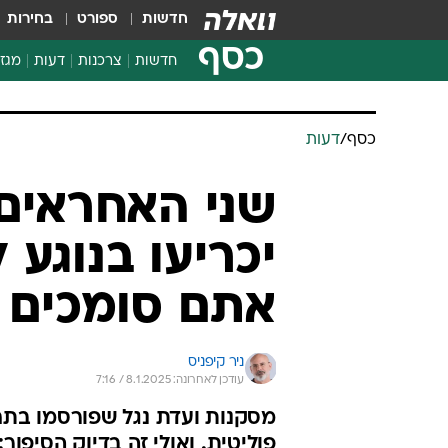
חדשות
ספורט
בחירות
כסף
חדשות
צרכנות
דעות
מגזי
החלטות פיננסיות
בדיקת מוצרים
כסף
/
דעות
חדשות מהמדף
השוואת מחירים
צרכנות פיננסית
יכריעו בנוגע 
אתם סומכים 
ניר קיפניס
עודכן לאחרונה: 8.1.2025 / 7:16
מסקנות ועדת נגל שפורסמו בתח
פוליטית. ואולי זה בדיוק הסיפור