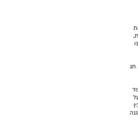
ת
 15 חודשים בתוך 15 דקות,
ו
 תג
עוד
ל
ן
נה