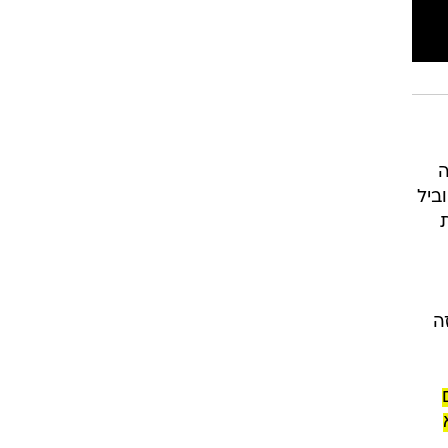
ה
ביל
ה