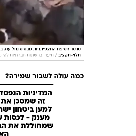
סרטון חטיפת התצפיתניות מבסיס נחל עוז. בס
/
תלוי-תקציב
תיעוד ברשתות חברתיות לפי סעיף 27 א' לחוק זכויות
כמה עולה לשבור שמירה?
המדיניות הנפסד
זה שמסכן את ח
למען ביטחון ישרא
מענק - לכסות על
שמחוללת את הבי
האר