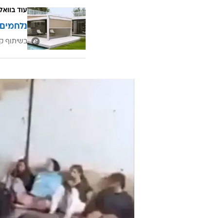
עוד בוואל
נלחמים 
בשיתוף קב