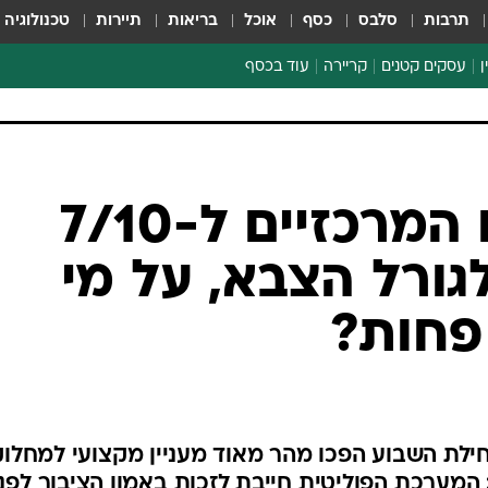
תרבות
סלבס
כסף
אוכל
בריאות
תיירות
טכנולוגיה
ן
עסקים קטנים
קריירה
עוד בכסף
חינוך פיננסי
כסף עולמי
דין וחשבון
קריפטו
שני האחראים המרכזיים ל-7/10
הלאונג'
לגורל הצבא, על מי
ספורט ביזנס
פחות?
ילת השבוע הפכו מהר מאוד מעניין מקצועי למחלו
: המערכת הפוליטית חייבת לזכות באמון הציבור לפני