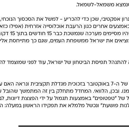
י שנמצא משמאל-לשמאל.
ון אפקטיבי, שכן כדי להכריע - למשל את הסכסוך הנוכחי,
באמצעים אחרים כגון הרעבת אוכלוסייה אזרחית (אפילו כזא
שמעניקה מחסה לטרור), אמצעים שהיו מסיימים מערכה שנמשכת כבר
מים - אבל היו מוציאים את ישראל ממשפחת העמים, שגם כך מתייחסת אלינ
ה להתנהל תפיסת הביטחון של ישראל, עוד לפני שמוצמד לה
הלאה: הבה נבחן את המחדל הנורא של ה-7 באוקטובר בזכוכית מגדלת תקציבית ונראה האם 
מנו. ובכן, הלוואי. המחדל מתחלק בין זה המתמשך שהובל ע
ל של "טפטופים" באמצעות תגמול על ידי הפצצת דיונות, לבי
נות פושעת" ונכשל מלמלא את תפקידו הראשון במעלה: הג