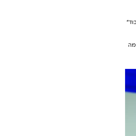
וד"
מה