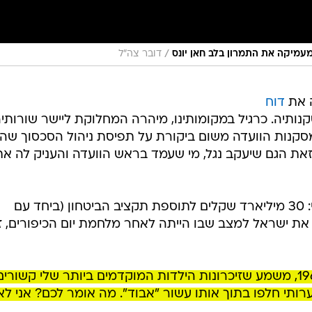
/
 מעמיקה את התמרון בלב חאן יונס
דובר צה"ל
ה את
דוח
נותיה. כרגיל במקומותינו, מיהרה המחלוקת ליישר שורותי
סקנות הוועדה משום ביקורת על תפיסת ניהול הסכסוך שהו
 וזאת הגם שיעקב נגל, מי שעמד בראש הוועדה והעניק לה את
אחרים התמקדו בפן התקציבי-כלכלי: 30 מיליארד שקלים לתוספת תקציב הביטחון (ביחד עם
 את ישראל למצב שבו הייתה לאחר מלחמת יום הכיפורים, ז
אני יליד שנת 1969, משמע שזיכרונות הילדות המוקדמים ביותר שלי קשורים
ערותי חלפו בתוך אותו עשור "אבוד". מה אומר לכם? אני לא