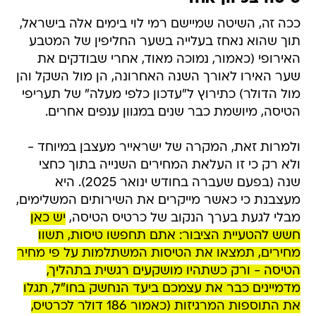
ככה זה, השיטה שמיישם רמי לוי בימים אלה בישראל,
תוך שהוא נאחז בעלייה בשער החליפין של המטבע
האירופי (כאמור, נמוכה מאוד, אחרי שבודקים את
שער האירו לאורך השנה האחרונה, הן מול השקל והן
מול הדולר) כתירוץ ל"עדכון כלפי מעלה" של תעריפי
הטיסה, מיושמת כבר שנים במגוון ענפים אחרים.
ולמרות זאת, המקרה של ישראייר מעצבן במיוחד -
ולא רק כי זו העלאת המחירים השנייה בתוך כחצי
שנה (בפעם שעברה בחודש ינואר 2025). היא
מעצבנת כי כאשר מייקרים את השירותים המשלימים,
מבלי לגעת בערך הנקוב של כרטיס הטיסה,
יש כאן
חשש להטעיית הציבור: אתם תחפשו טיסות, תשוו
מחירים, תמצאו את הטיסות המשתלמות על פי מחיר
הטיסה - ורק כשתהיו מושקעים רגשית בתהליך,
מדמיינים כבר את עצמכם ביעד הנחשק בחו"ל, תגלו
את התוספות המרגיזות (כאמור 186 דולר לכרטיס,