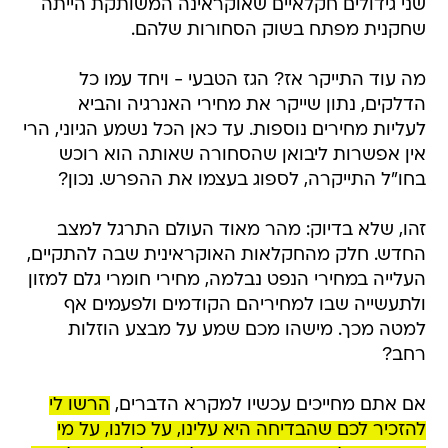
שני גידולים חקלאיים שאוקראינה המשותקת הייתה
שחקנית מפתח בשוק הסחורות שלהם.
מה עוד התייקר אז? הגז הטבעי - ויחד עמו כל
הדלקים, נתון שייקר את מחירי האנרגיה והביא
לעליות מחירים נוספות. עד כאן הכל נשמע הגיוני, הרי
אין אפשרות ליבואן שהסחורה שאותה הוא רוכש
בחו"ל התייקרה, לספוג בעצמו את ההפרש. נכון?
זהו, שלא בדיוק: מהר מאוד העולם התרגל למצב
החדש. חלק מהחקלאות האוקראינית שבה להתקיים,
העלייה במחירי הנפט נבלמה, מחירי חומרי גלם למזון
ולתעשייה שבו למחיריהם הקודמים ולפעמים אף
למטה מכך. מישהו מכם שמע על מבצע הוזלות
רחב?
אם אתם מחייכים עכשיו למקרא הדברים,
הרשו לי
להזכיר לכם שהבדיחה היא עלינו, על כולנו, על מי