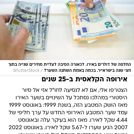
החלפה של דולרים באירו. לכאורה הסיבה לעליית מחירים שנייה בתוך
/
חצי שנה בישראייר. בכמה באמת השתנה השער?
ShutterStock
אירופה הקלאסית ב-25 שנים
הצטרפו אלי, אם לא לנסיעה לחו"ל אזי אל סיור
היסטורי במהלכו נסתכל על השינויים בשער האירו
מאז הושק המטבע הזה, בשנת 1999: באוגוסט 1999
עמד שער המטבע האירופי החדש על ערך חליפי של
4.44 שקל לאירו. מאז הוא בעיקר עלה ובאוגוסט
2007 הגיע שערו ל-5.67 שקל לאירו. באוגוסט 2022