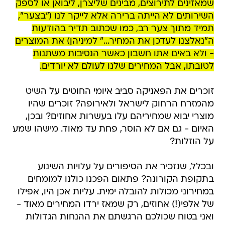
שמאזינים לתירוצים, מבינים שליצרן, ליבואן או לספק
השירותים לא הייתה ברירה אלא לייקר לנו ("בצער",
תמיד מתוך צער רב, כמו שכתוב תדיר בהודעות
ה"נאלצנו לעדכן את המחיר..." למיניהן) את המוצרים
- ולא באים אתו חשבון כאשר הנסיבות משתנות
לטובתו, אבל המחירים שלנו לעולם לא יורדים.
זוכרים את הפאניקה סביב איומי החוטים על השיט
מהמזרח הרחוק לישראל ולאירופה? זוכרים שהיו
מוצרי יבוא שמחיריהם עלו בעשרות אחוזים? ובכן,
האיום - גם אם לא הוסר, פחת עד מאוד. מישהו שמע
על הוזלות?
ובכלל, שנזכיר את הסיפורים על עלויות השינוע
בתקופת הקורונה? פתאום הפכנו כולנו למומחים
במחירוני מכולות להובלה ימית. עליות אכן היו, אפילו
של אלפי(!) אחוזים, רק שמאז ירדו המחירים מאוד -
ואני בטוח שכולכם הרגשתם את ההנחות הגדולות