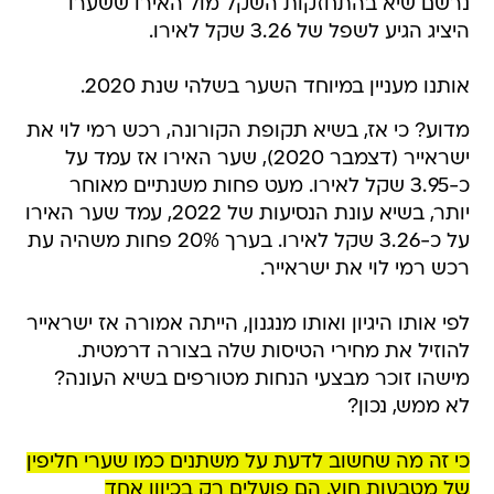
נרשם שיא בהתחזקות השקל מול האירו ששערו
היציג הגיע לשפל של 3.26 שקל לאירו.
אותנו מעניין במיוחד השער בשלהי שנת 2020.
מדוע? כי אז, בשיא תקופת הקורונה, רכש רמי לוי את
ישראייר (דצמבר 2020), שער האירו אז עמד על
כ-3.95 שקל לאירו. מעט פחות משנתיים מאוחר
יותר, בשיא עונת הנסיעות של 2022, עמד שער האירו
על כ-3.26 שקל לאירו. בערך 20% פחות משהיה עת
רכש רמי לוי את ישראייר.
לפי אותו היגיון ואותו מנגנון, הייתה אמורה אז ישראייר
להוזיל את מחירי הטיסות שלה בצורה דרמטית.
מישהו זוכר מבצעי הנחות מטורפים בשיא העונה?
לא ממש, נכון?
כי זה מה שחשוב לדעת על משתנים כמו שערי חליפין
של מטבעות חוץ. הם פועלים רק בכיוון אחד