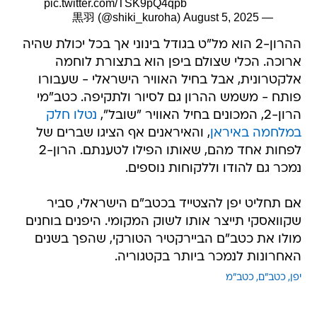
pic.twitter.com/TSK9pQ4qpb
August 5, 2025
— 黒羽 (@shiki_kuroha)
ההרון-2 הוא מל"ט בגודל בינוני אך בכל יכולת שהיה
ארוכה. הכלי שצולם ביפן הוא בתצורת לוחמה
אלקטרונית, אבל בחיל האוויר הישראלי - שעבורו
פותח - משמש ההרון גם לסיור ולתקיפה. כטב"מי
הרון-2, המכונים בחיל האוויר "שובל",
נטלו חלק
במלחמה באיראן
, והאיראנים אף הציגו שברים של
לפחות אחד מהם, שאותו הפילו לטענתם. הרון-2
נמכר גם להודו וללקוחות נוספים.
אם תחליט יפן להצטייד בכטב"ם הישראלי, סביר
שקוואסקי תייצר אותו לשוק המקומי. היפנים בוחנים
מולו את כטב"ם הביירקטיר הטורקי, שהפך בשנים
האחרונות לנמכר ביותר בקטגוריה.
יפן
כטב"ם
כטב"מ