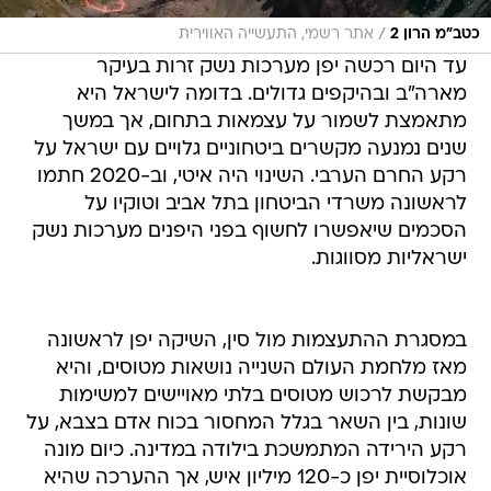
/
כטב"מ הרון 2
אתר רשמי, התעשייה האווירית
עד היום רכשה יפן מערכות נשק זרות בעיקר
מארה"ב ובהיקפים גדולים. בדומה לישראל היא
מתאמצת לשמור על עצמאות בתחום, אך במשך
שנים נמנעה מקשרים ביטחוניים גלויים עם ישראל על
רקע החרם הערבי. השינוי היה איטי, וב-2020 חתמו
לראשונה משרדי הביטחון בתל אביב וטוקיו על
הסכמים שיאפשרו לחשוף בפני היפנים מערכות נשק
ישראליות מסווגות.
במסגרת ההתעצמות מול סין, השיקה יפן לראשונה
מאז מלחמת העולם השנייה נושאות מטוסים, והיא
מבקשת לרכוש מטוסים בלתי מאויישים למשימות
שונות, בין השאר בגלל המחסור בכוח אדם בצבא, על
רקע הירידה המתמשכת בילודה במדינה. כיום מונה
אוכלוסיית יפן כ-120 מיליון איש, אך ההערכה שהיא