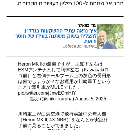
תרד אל מתחת ל-100 מיליון בעשורים הקרובים.
עוד בוואלה
איך נראה עתיד ההשקעות בנדל"ן:
להצליח בשוק משתנה בעידן של חוסר
ודאות
בשיתוף CofaceBdi
Heron MK IIの装備ですが、主翼下左右は
ESMアンテナとして胴体左右（Kawasakiロ
ゴ前）と右側テールブーム上の灰色の長円形
は何でしょうか？なお運用が川崎重工という
ことで牽引車がMULEでした。
pic.twitter.com/jJnwEOmHIY
August 5, 2025
— 黒羽 (@shiki_kuroha)
川崎重工が白浜空港で飛行実証中の無人機
（Heron MK II, 4X-NBB）をなんとか実証終
了前に見ることができました。