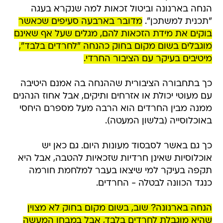
הנחה בארנונה וביטול זכאות למה שנקרא בעגה
"תכנית למשתכן".
מדובר בארבעה סעיפים שכאשר
בוקים את מידת הזכאות להם, מגלים שעל אף שאינם
מוגבלים בשום מקום בחוק כהנחה "לחרדים בלבד",
מיטיבים בעיקר עם הציבור החרדי.
כך בתחבורה הציבורית שההנחה בה אמנם היטיבה
עם מעוטי יכולת או אזרחים ותיקים, אבל אחוז הנהנים
ממנה מבין החרדים הוא הרבה מעל מספרם היחסי
באוכלוסייה (בלשון המעטה).
כך גם באשר לסבסוד מעונות היום. גם כאן יש
אוכלוסיות שאינן חרדיות שזכאיות להטבה, אבל היא
תקפה בעיקר למי שיצאו בעבר למלחמת חורמה
כנגד הכוונה לבטלה - החרדים.
הנחה בארנונה? שוב, בשום מקום בחוק לא מצוין
שהיא מוגבלת לחרדים בלבד, אבל במבחן המעשה