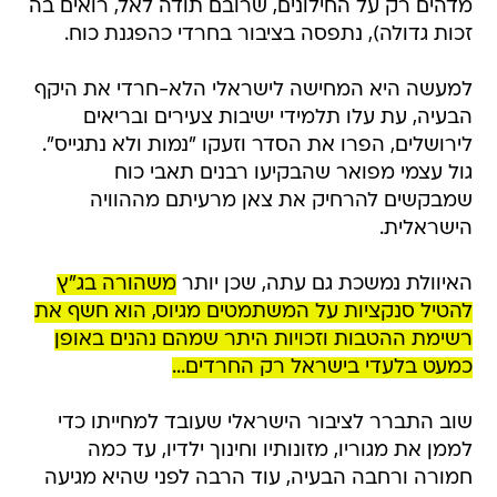
מדהים רק על החילונים, שרובם תודה לאל, רואים בה
זכות גדולה), נתפסה בציבור בחרדי כהפגנת כוח.
למעשה היא המחישה לישראלי הלא-חרדי את היקף
הבעיה, עת עלו תלמידי ישיבות צעירים ובריאים
לירושלים, הפרו את הסדר וזעקו "נמות ולא נתגייס".
גול עצמי מפואר שהבקיעו רבנים תאבי כוח
שמבקשים להרחיק את צאן מרעיתם מההוויה
הישראלית.
האיוולת נמשכת גם עתה, שכן יותר
משהורה בג"ץ
להטיל סנקציות על המשתמטים מגיוס, הוא חשף את
רשימת ההטבות וזכויות היתר שמהם נהנים באופן
כמעט בלעדי בישראל רק החרדים...
שוב התברר לציבור הישראלי שעובד למחייתו כדי
לממן את מגוריו, מזונותיו וחינוך ילדיו, עד כמה
חמורה ורחבה הבעיה, עוד הרבה לפני שהיא מגיעה