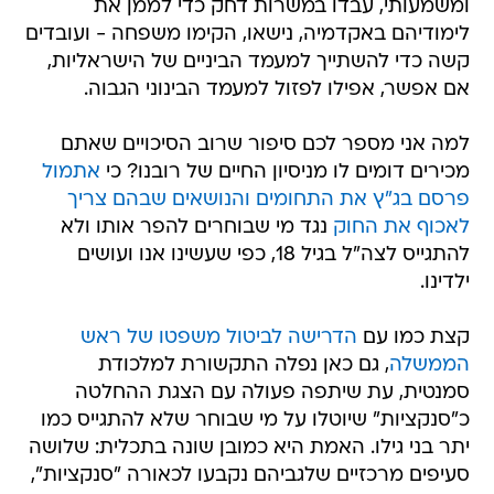
ומשמעותי, עבדו במשרות דחק כדי לממן את
לימודיהם באקדמיה, נישאו, הקימו משפחה - ועובדים
קשה כדי להשתייך למעמד הביניים של הישראליות,
אם אפשר, אפילו לפזול למעמד הבינוני הגבוה.
למה אני מספר לכם סיפור שרוב הסיכויים שאתם
מכירים דומים לו מניסיון החיים של רובנו? כי
אתמול
פרסם בג"ץ את התחומים והנושאים שבהם צריך
לאכוף את החוק
נגד מי שבוחרים להפר אותו ולא
להתגייס לצה"ל בגיל 18, כפי שעשינו אנו ועושים
ילדינו.
קצת כמו עם
הדרישה לביטול משפטו של ראש
הממשלה
, גם כאן נפלה התקשורת למלכודת
סמנטית, עת שיתפה פעולה עם הצגת ההחלטה
כ"סנקציות" שיוטלו על מי שבוחר שלא להתגייס כמו
יתר בני גילו. האמת היא כמובן שונה בתכלית: שלושה
סעיפים מרכזיים שלגביהם נקבעו לכאורה "סנקציות",