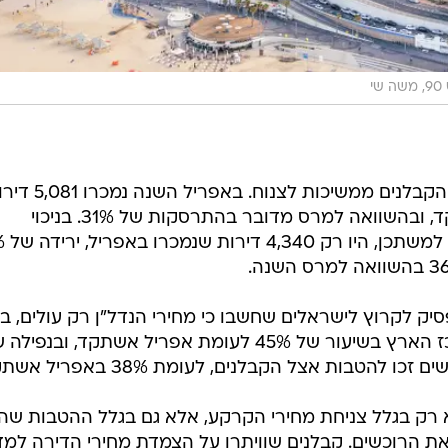
שי
בכלל ישראל, מכירות הדירות על ידי הקבלנים ממשיכו
צניחה של 19% לעומת אפריל אשתקד, ובהשוואה למרס מדובר בהתרסקות של 31%. בניכוי
המכירות בסבס
ק לקרוץ לישראלים שחשבו כי מחירי הנדל"ן רק עולים, ב
לידי ביטוי גם בנפילות במכירות במרכז הארץ בשיעור של 45% לעומת אפריל אשתקד, ובנפי
 רק בגלל צניחת מחירי הקרקע, אלא גם בגלל ההטבות שה
את הרוכשים. קבלנים שוויתרו על הצמדת מחירי הדירה למ