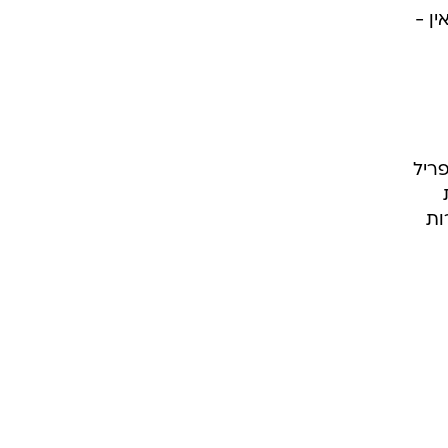
3.5%. פיצוי להם, אין -
פריל
ב-3.8%, כאשר 29% מהדירות