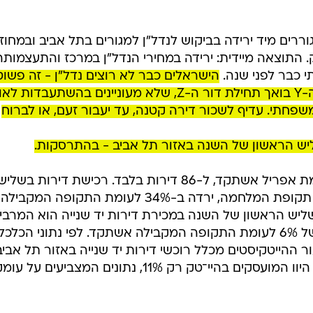
 גוררים מיד ירידה בביקוש לנדל"ן למגורים בתל אביב ובמחוז
 התוצאה מיידית: ירידה במחירי הנדל"ן במרכז והתעצמות
י כבר לפני שנה.
הישראלים כבר לא רוצים נדל"ן - זה פשוט
יקר מדי עבור הצעירים, משלהי דור ה-Y בואך תחילת דור ה-Z, שלא מעוניינים בהשתעבדו
חתי. עדיף לשכור דירה קטנה, עד יעבור זעם, או לברוח
ליש הראשון של השנה באזור תל אביב - בהתרסקות.
באפריל נרשמה ירידה של 59% לעומת אפריל אשתקד, ל-86 דירות בלבד. רכישת דירות בשלי
הראשון של השנה, הכולל כמובן את תקופת המלחמה, ירדה ב-34% לעומת התקופה המקבילה
ליש הראשון של השנה במכירת דירות יד שנייה הוא המרבי
בכל ישראל, לעומת ירידה ממוצעת של 6% לעומת התקופה המקבילה אשתקד. לפי נתוני הכלכל
ההייטקיסטים מכלל רוכשי דירות יד שנייה באזור תל אביב
היה 26%; בשליש הראשון של השנה היוו המועסקים בהיי־טק רק 11%, נתונים המצביעים על ע