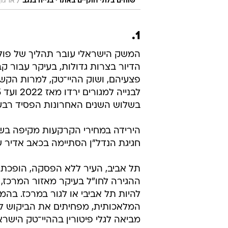
/
שוהים בלתי חוקיים באתרי בנייה בנגב
ארגון
1.
המשק הישראלי עובר תהליך של פולר
הדיור בצרות גדולות, בעיקר עבור 
פצעיהם, ושוק ההיי־טק, למרות הקשיי
בשלוש השנים האחרונות הפסיד רבע
הירידה במחירי הקרקעות מקיפה בשיע
חגיגת הנדל"ן הסתיימה בכאב אדיר ש
תל אביב, העיר ללא הפסקה, הופכת ל
ההגירה לחו"ל בעיקר מאזור המרכז
להיות תל אביבי או לגור במרכז. בהמש
המלאכותית, מפחיתים את הביקוש לעו
מביאה לגלי פיטורין בההיי־טק הישר