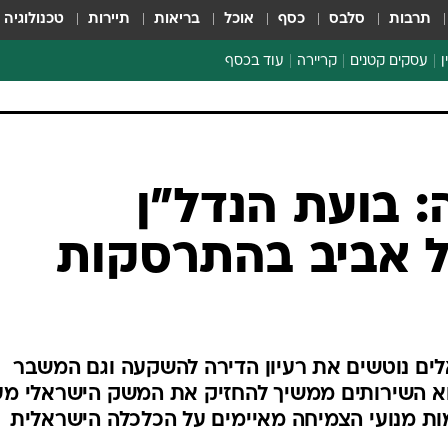
תרבות
סלבס
כסף
אוכל
בריאות
תיירות
טכנולוגיה
ן
עסקים קטנים
קריירה
עוד בכסף
חינוך פיננסי
כסף עולמי
דין וחשבון
קריפטו
: בועת הנדל"ן
ספורט ביזנס
 אביב בהתרסקות
לים נוטשים את רעיון הדירה להשקעה וגם המשבר
צוא השירותים ממשיך להחזיק את המשק הישראלי מע
ות מנועי הצמיחה מאיימים על הכלכלה הישראלית