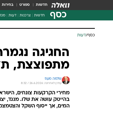
חדשות
ספורט
בחירות
כסף
חדשות
צרכנות
דעות
מגזי
החלטות פיננסיות
בדיקת מוצרים
כסף
/
דעות
חדשות מהמדף
השוואת מחירים
החגיגה נגמרה
צרכנות פיננסית
מתפוצצת, תל
שלמה מעוז
עודכן לאחרונה: 26.6.2026 / 8:32
מחירי הקרקעות צונחים, הישרא
בהייטק עושה את שלו. מנגד, י
המים, אך ייסוף השקל והצטמצמ