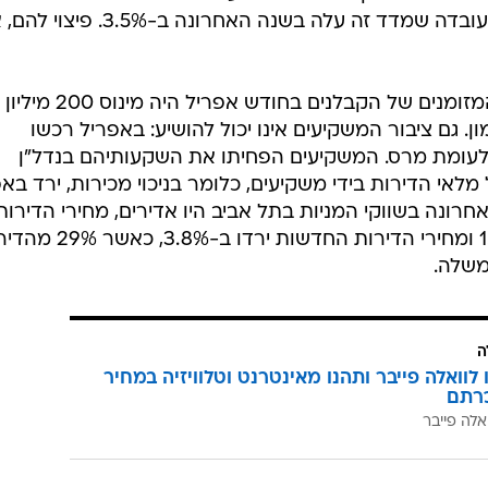
מחירי התשומה לבנייה כואבים את העובדה שמדד זה עלה בשנה האחרונה ב-
עפ"י הכלכלן הראשי באוצר, תזרים המזומנים של הקבלנים בחודש אפריל היה מינוס 200 מיליון
ון. גם ציבור המשקיעים אינו יכול להושיע: באפריל רכשו
קיעים 751 דירות, ירידה של 43% לעומת מרס. המשקיעים הפחיתו את השקעותיהם בנדל"ן
לאי הדירות בידי משקיעים, כלומר בניכוי מכירות, ירד בא
ה האחרונה בשווקי המניות בתל אביב היו אדירים, מחירי הדירות
בישראל ירדו בשנה האחרונה ב-1.2% ומחירי הדירות החדשות ירדו 
משלה.
ה
לוואלה פייבר ותהנו מאינטרנט וטלוויזיה במחיר
רתם
אלה פייבר