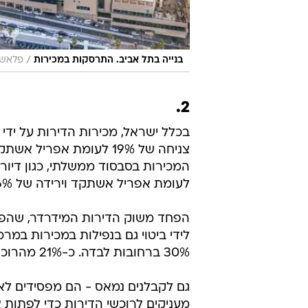
/
בנייה בתל אביב. התרסקות במכירות
פלאש 90, משה 
2.
לעומת אפריל אשתקד וירידה של 36% בהשוואה למרס השנה.
הפחד משוק הדירות המידרדר, שהפסי
30% ברחובות לבדה. כ-21% מהרוכשים זכו להטבות אצל הקבלנים, לעומת 38% באפריל אשתקד.
גם לקבלנים נמאס - הם מפסידים לא
מעניקים לרוכשי הדירות כדי לפתות 