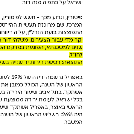
ישראל על כתפיה מזה דור.
פיטורין, וגרוע מכך - חשש לפיטורין,
המרכז, שם מרוכזת תעשיית ההיי־טק.
התפוצצות בועת הנדל"ן, עליה דיווחת
שנים למשכנתא, הפוגעת במרקם המשפ
לחו"ל.
התוצאה: רכישת דירות יד שנייה בש
אשתקד. בתל אביב שיעור הירידה בש
הראשי באוצר, באפריל אשתקד שיעור 
המשבר.