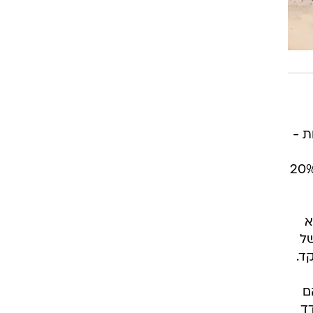
ת לצנוח. באפריל השנה נמכרו 5,081 דירות -
וד ממשלתי, כגון דיור למשתכן, היו רק 4,340 דירות שנמכרו באפריל, ירידה של 20%
א
לה של
ם
דד