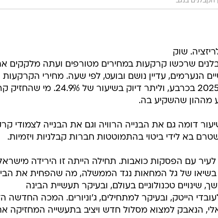
 הקבלנים בנגב
יזציה. שוק
קבלנים שרכשו קרקעות במחירים מטורפים ועתה מלקקים א
ם הנערמים, עדיין נושם ובועט, לפי שעה. מחירי הקרקעות
לבנייה למגורים ירדו מאז 2022 ועד 2025 בכרבע, וליתר דיוק בשיעור של 4.9%
 מההון שהשקיע בה.
ור דומה גם את הבנייה הרוויה וגם את הבנייה לצמודי קרק
טרם בא לידי ביטוי בהתמוטטות חברות קבלניות ויזמיות.
עיר עם הפסקות כואבות. תחילה הייתה זו הירידה מישראל,
, בשיאו של גל המחאות נגד הממשלה, מה שהפחית את הבי
ך, שינויים טכנולוגיים בעולם, ובעיקר תעשיית הבינה
בדי הייטק, ובעיקר למתחילים, ג'וניורים. המכה החדשה הז
אלי, הנאבק למצוא מסלול חדש ויציב בתעשייה המחזיקה א