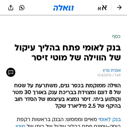
כסף
בנק לאומי פתח בהליך עיקול
של הווילה של מוטי זיסר
אפרת פרץ
13.8.2013 / 7:49
הווילה ממוקמת בכפר גנים, משתרעת על שטח
של 8 דונם ומצוידת בבריכת ענק באורך 30 מטר
וקולנוע ביתי. זיסר נמצא בעיצומו של הסדר חוב
בהיקף של 2.5 מיליארד שקל
בנק לאומי
מאיים ומממש: הבנק בראשות רקפת
רוסק-עמינח פתח בהליך עיקול של ביתו של
מוטי