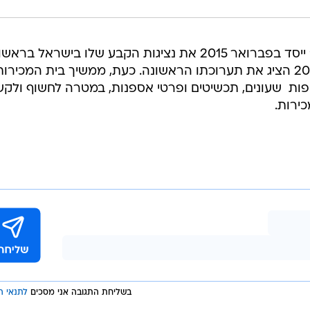
בית המכירות הצרפתי "ארטקוריאל" ייסד בפברואר 2015 את נציגות הקבע שלו בישראל בר
האספן ד"ר פיליפ כהן ובאוקטובר 2015 הציג את תערוכתו הראשונה. כעת, ממשיך בית המכירו
ות  שעונים, תכשיטים ופרטי אספנות, במטרה לחשוף ולקש
ירות.
בשליחת התגובה אני מסכים
לתנאי ה