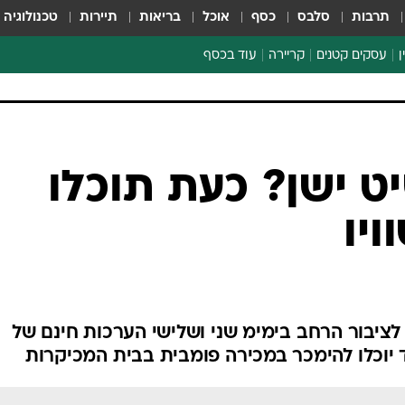
תרבות
סלבס
כסף
אוכל
בריאות
תיירות
טכנולוגיה
ן
עסקים קטנים
קריירה
עוד בכסף
חינוך פיננסי
כסף עולמי
דין וחשבון
קריפטו
 ישן? כעת תוכלו
ספורט ביזנס
יו
ציבור הרחב בימימ שני ושלישי הערכות חינם של
 יוכלו להימכר במכירה פומבית בבית המכיקרות