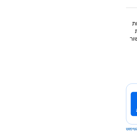
אשות
ת
ור
שימוש