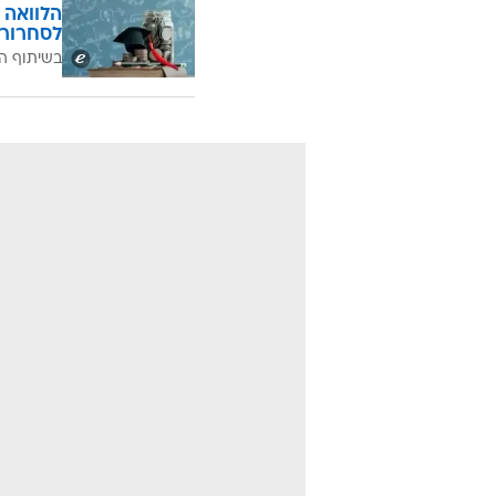
הלוואה 
לסחרור 
בשיתוף ה