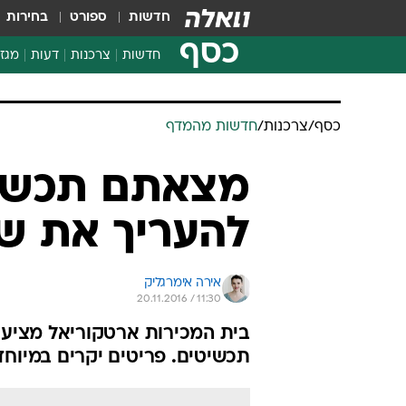
חדשות
ספורט
בחירות
כסף
חדשות
צרכנות
דעות
מגזי
החלטות פיננסיות
בדיקת מוצרים
כסף
/
צרכנות
/
חדשות מהמדף
חדשות מהמדף
השוואת מחירים
מצאתם תכשיט
צרכנות פיננסית
להעריך את שוו
אירה אימרגליק
20.11.2016 / 11:30
בית המכירות ארטקוריאל מציע ל
תכשיטים. פריטים יקרים במיוחד