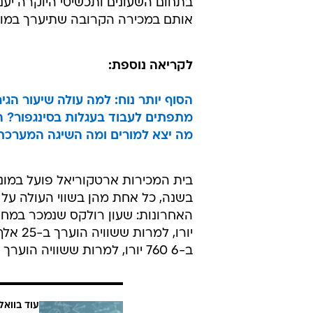
בתחום השעונים ותכשיטי היוקרה יעני
אותם במכירה הקרובה שתיערך במונ
לקריאה נוספת:
הסוף יותר נוח: למה עולה שיעור הגי
מתפתים לעבוד בעגלות בסינגפור? ה
מה יצא למורים ומה השיגה המערכת - 7 שנים לאופק
בית המכירות ארטקוריאל פועל במונק
יורו, 
ב-6 760 יורו, למרות ששוויה הוערך ב-4,000 יורו לכל היותר.
עוד בוואל