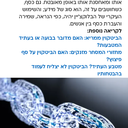
אותו ומאחסנת אותו באופן מאובטח. גם כסף,
כשחושבים על זה, הוא סוג של מידע; והשימוש
העיקרי של הבלוקצ'יין יהיה, כפי הנראה, שמירה
והעברת כסף בין אנשים.
לקריאה נוספת:
הביטקוין ממריא: האם מדובר בבועה או בעתיד
המטבעות?
מחזורי המסחר מזנקים: האם הביטקוין על סף
פיצוץ?
מטבע העתיד? הביטקוין לא יצליח לעמוד
בהבטחותיו