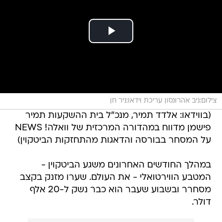
צילום:ניב אהרונסון עריכת וידאו:ניר חן
(בווידאו: אלדד תמיר, מנכ"ל בית ההשקעות תמיר
פישמן מדווח במהדורה המרכזית של וואלה! NEWS
על המסחר בבורסה והדאגות מהתחזקות הביטקוין)
במהלך החודשים האחרונים משגע הביטקוין -
המטבע הווירטואלי - את העולם. שערו מזנק בקצב
מסחרר ובשבוע שעבר הוא כבר נשק ל-20 אלף
דולר.