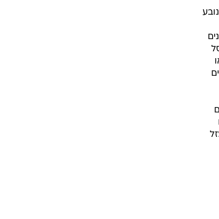
 נובע
ים
ל
ו
ם
ם
זל