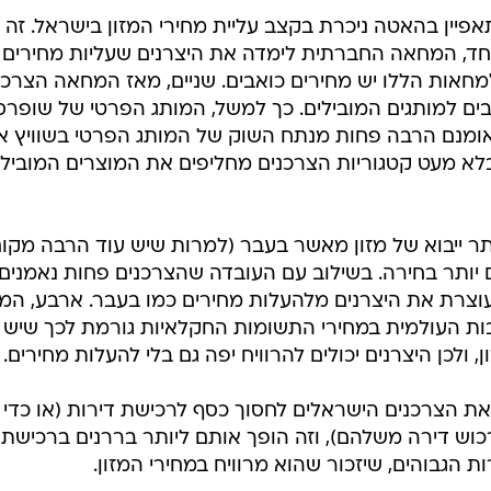
2011 ועד היום, מתאפיין בהאטה ניכרת בקצב עליית מחירי המזון בישראל. זה
חד, המחאה החברתית לימדה את היצרנים שעליות מחירים
חאות הללו יש מחירים כואבים. שניים, מאז המחאה הצרכנ
בים למותגים המובילים. כך למשל, המותג הפרטי של שופרס
ח שוק של יותר מ-20%. זה אומנם הרבה פחות מנתח השוק של המותג הפרטי בשוויץ א
בלא מעט קטגוריות הצרכנים מחליפים את המוצרים המובילי
ר ייבוא של מזון מאשר בעבר (למרות שיש עוד הרבה מקו
ים יותר בחירה. בשילוב עם העובדה שהצרכנים פחות נאמנים
עוצרת את היצרנים מלהעלות מחירים כמו בעבר. ארבע, המ
בות העולמית במחירי התשומות החקלאיות גורמת לכך שיש
 ולכן היצרנים יכולים להרוויח יפה גם בלי להעלות מחירים.
ת הצרכנים הישראלים לחסוך כסף לרכישת דירות (או כדי
כוש דירה משלהם), וזה הופך אותם ליותר בררנים ברכישת
ות הגבוהים, שיזכור שהוא מרוויח במחירי המזון.