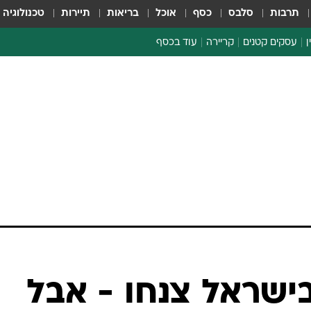
תרבות
סלבס
כסף
אוכל
בריאות
תיירות
טכנולוגיה
ן
עסקים קטנים
קריירה
עוד בכסף
חינוך פיננסי
כסף עולמי
דין וחשבון
קריפטו
ספורט ביזנס
בישראל צנחו - אבל