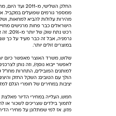
החלק השלישי, מ-
ממספר גורמים שפועלים במקביל. א
מהירות עלולות להביא למחאות, ושלמ
הישראלים כבר פחות מרגישים מחויי
רכש נת
גרמניה, אבל זה כבר מעיד על כך ש
במוצרים זולים יותר.
שלוש, משרד האוצר מאפשר כיום יות
לאפשר ייבוא נוסף), וזה נותן לצרכנ
למותגים המובילים, התחרות מחו"ל 
הולך עם הטובים: השקל החזק והיצי
יציבות במחירים של חומרי הגלם למזון,
חמש, העלייה במחירי הדיור מאלצת א
לתמוך בילדים שצריכים לשכור או לר
מזון. אז למי שמתלונן על מחירי הדיר