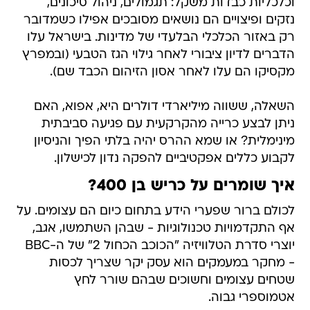
וכלכליות כבדות משקל: תגמולים, ניהול סיכונים,
נזקים ופיצויים הם נושאים מסובכים אפילו כשמדובר
רק באזור הכלכלי הבלעדי של מדינות. בישראל עלו
הדברים לדיון ציבורי לאחר גילוי הגז הטבעי (ובמפרץ
מקסיקו הם עלו לאחר אסון הזיהום הכבד שם).
השאלה, ששווה מיליארדי דולרים היא, אפוא, האם
ניתן לבצע כרייה מהקרקעית עם פגיעה סביבתית
מינימלית? או שמא ההרס יהיה בלתי הפיך והניסיון
לקבוע כללים אפקטיביים להפקה נדון לכישלון.
איך שומרים על כריש בן 400?
לכולם ברור שפערי הידע בתחום כיום הם עצומים. על
אף התקדמויות טכנולוגיות - שבהן השתמשו, אגב,
יוצרי סדרת הטלוויזיה "הכוכב הכחול 2" של ה-BBC
- מחקר במעמקים הוא עסק יקר שצריך לכסות
שטחים עצומים וחשוכים שבהם שורר לחץ
אטמוספרי גבוה.