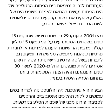
200 מייל ימי (כ-370 קילומטר) מקו החוף; אך עיקר
העתודות לכרייה נמצאות בים הפתוח. הרגולציה של
הים הפתוח נעשית בהתאם לאמנת משפט הים של
האו"ם, שהקים את רשות קרקעית הים הבינלאומית
לשם הסדרת ניצול משאבי הטבע.
מאז 2001 הוענקו 29 רישיונות חיפוש שתוקפם 15
שנים בשטחים המשתרעים על פני כמעט 1.5 מיליון
קמ"ר. מרבית הרישיונות הוענקו למדינות או לחברות
פרטיות שנהנות מתמיכה ממשלתית, ומיעוטן גם
לחברות בשליטה פרטית. רישיונות הפקה חדשים
אמורים להיות מונפקים החל מ-2020 למשך 30
שנים והענקתם תהיה הצעד המשמעותי ביותר
בתחום הכרייה הימית בעתיד.
הבעיה היא שהטכנולוגיה והלוגיסטיקה לכרייה במים
עמוקים כוללות תהליכים אינטנסיביים והרסניים
לסביבה: פירוק מכני של שכבות הסלע בקרקעית,