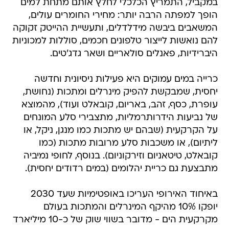
במקביל, התמריץ הכלכלי לחלץ אותם מתחת למים
הופך למפתה הרבה יותר: מחירי החומרים עולים,
המשאבים ביבשה מידלדלים, ותעשיית ההייטק זקוקה
להם נואשות לייצור טלפונים חכמים, סוללות למכוניות
היברידיות, פאנלים סולאריים ושאר גדג'טים.
כרייה במים עמוקים היא פעילות ניסיונית וחדשה
יחסית, שמבקשת להפיק מינרלים ומתכות (נחושת,
עופרת, כסף, זהב, באריום, קובאלט ועוד), מהמוצא
של נביעות הידרותרמליות, מתצבירי סלע המונחים
על הקרקעית (שבהם יש מתכות כמו מנגן, ניקל, או
ליתיום), או משכבות סלע מרובות מתכות (כמו
קובאלט, טיטאניום וזירקוניום). בנוסף, לחופי נמיביה
מתבצעת גם כריית יהלומים (במים רדודים יחסית).
באיחוד האירופי העריכו באופטימיות שעד 2030
יופקו 10% מהיקף המינרלים והמתכות בעולם
מקרקעית הים - מדובר בשווי שוק של כ-10 מיליארד