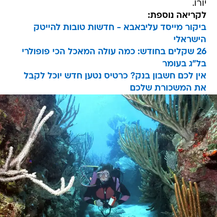
יורו.
לקריאה נוספת:
ביקור מייסד עליבאבא - חדשות טובות להייטק
הישראלי
26 שקלים בחודש: כמה עולה המאכל הכי פופולרי
בל"ג בעומר
אין לכם חשבון בנק? כרטיס נטען חדש יוכל לקבל
את המשכורת שלכם