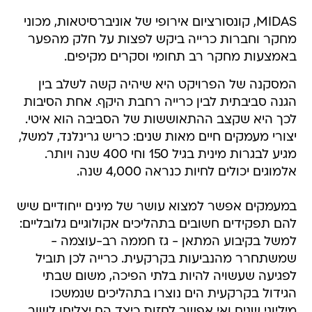
MIDAS, קונסורציום אירופי של אוניברסיטאות, מכוני
מחקר וחברות כרייה ביקש לפצות על חלק מהפער
באמצעות מחקר רב תחומי וסקרים מקיפים.
המסקנה של הפרויקט היא שיהיה קשה לשלב בין
הגנה סביבתית לבין כרייה רחבת היקף. אחת הסיבות
לכך היא שקצב ההתאוששות של הסביבה הוא איטי.
יצורי מעמקים חיים מאות שנים: כריש גרינלנד, למשל,
מגיע לבגרות מינית בגיל 150 וחי 400 שנה ויותר.
אלמוגים יכולים לחיות כנראה 4,000 שנה.
במעמקים אפשר למצוא עושר של מינים ייחודיים שיש
להם תפקידים חשובים בתהליכים אקולוגיים גלובליים:
למשל בקיבוע המתאן - גז חממה רב-עוצמה -
שמשתחרר מהנביעות בקרקעית. כרייה לכן תוביל
לפגיעה שעשויה להיות בלתי הפיכה, משום שבתי
הגידול בקרקעית הים נוצרו בתהליכים שנמשכו
מיליוני שנים ואי אפשר לחזות כיצד הם יצליחו לשוב