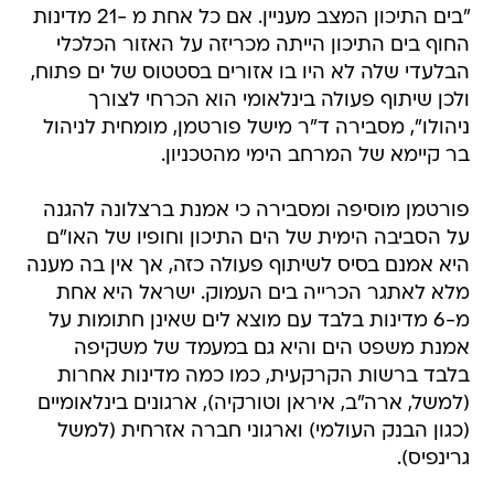
"בים התיכון המצב מעניין. אם כל אחת מ -21 מדינות
החוף בים התיכון הייתה מכריזה על האזור הכלכלי
הבלעדי שלה לא היו בו אזורים בסטטוס של ים פתוח,
ולכן שיתוף פעולה בינלאומי הוא הכרחי לצורך
ניהולו", מסבירה ד"ר מישל פורטמן, מומחית לניהול
בר קיימא של המרחב הימי מהטכניון.
פורטמן מוסיפה ומסבירה כי אמנת ברצלונה להגנה
על הסביבה הימית של הים התיכון וחופיו של האו"ם
היא אמנם בסיס לשיתוף פעולה כזה, אך אין בה מענה
מלא לאתגר הכרייה בים העמוק. ישראל היא אחת
מ-6 מדינות בלבד עם מוצא לים שאינן חתומות על
אמנת משפט הים והיא גם במעמד של משקיפה
בלבד ברשות הקרקעית, כמו כמה מדינות אחרות
(למשל, ארה"ב, איראן וטורקיה), ארגונים בינלאומיים
(כגון הבנק העולמי) וארגוני חברה אזרחית (למשל
גרינפיס).