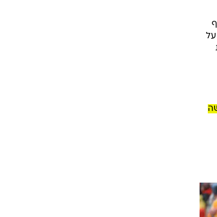
ף
על
שה