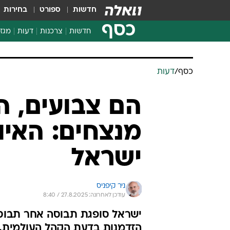
חדשות
ספורט
בחירות
כסף
חדשות
צרכנות
דעות
מגזי
החלטות פיננסיות
בדיקת מוצרים
כסף
/
דעות
חדשות מהמדף
השוואת מחירים
הם צבועים, ה
צרכנות פיננסית
מנצחים: האיו
ישראל
ניר קיפניס
עודכן לאחרונה: 27.8.2025 / 8:40
ישראל סופגת תבוסה אחר תבוסה 
הזדמנות בדעת הקהל העולמית.