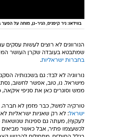
בווידאו: ניר קיפניס, הניר-גן, מוחה על הפער 
הנורווגים לא רוצים לעשות עסקים עם
שמתבטא בעובדה שקרן העושר המפור
בחברות ישראליות
.
נורווגיה לא לבד: גם בשכנותיה הסקנ
מישראל. נו, טוב, אפשר לחשוב, נסתד
ממש וסוגרים כאן את סניפי איקאה, 
טורקיה למשל, כבר מזמן לא חברה.
ישראל
: לא רק שאניות ישראליות לא
לעקוף), מעתה גם ספינות שנושאות מט
לכשעצמו פתיר, אבל כאשר מביאים בח
בגלל החות'ים, מתחילים להרגיש קצת