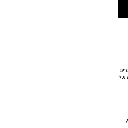
רים
 של