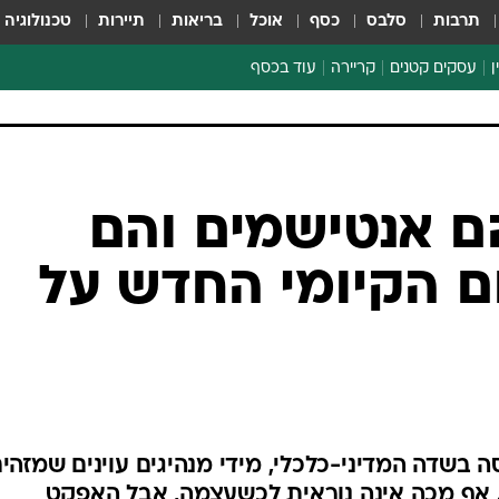
תרבות
סלבס
כסף
אוכל
בריאות
תיירות
טכנולוגיה
ן
עסקים קטנים
קריירה
עוד בכסף
חינוך פיננסי
כסף עולמי
דין וחשבון
קריפטו
ם אנטישמים והם
ספורט ביזנס
ם הקיומי החדש על
בשדה המדיני-כלכלי, מידי מנהיגים עוינים שמזהי
 אף מכה אינה נוראית לכשעצמה, אבל האפקט