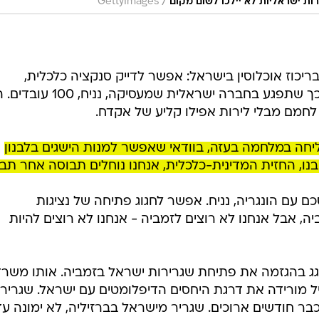
/
ות ישראליות לא יילכו לשום מקום
GettyImages
בריכוז אוכלוסין בישראל: אפשר לדייק סנקציה כלכלית,
רשמית-מדינית או ציבורית-אזרחית כך שתפגע בחברה ישראלית שמעסיקה,
מם מבלי לירות אפילו קליע של אקדח.
חה במלחמה בעזה, בוודאי שאפשר למנות הישגים בלבנון
בנו, החזית המדינית-כלכלית, אנחנו נוחלים תבוסה אחר תבו
ם עם הונגריה, נניח. אפשר לחגוג פתיחה של נציגות
, אבל אנחנו לא רוצים לזמביה - אנחנו לא רוצים להיות
ג בהגזמה את פתיחת שגרירות ישראל בזמביה. אותו משרד
מורידה את דרגת היחסים הדיפלומטים עם ישראל. שגריר
ר חודשים ארוכים. שגריר מישראל בברזיליה, לא ימונה עד