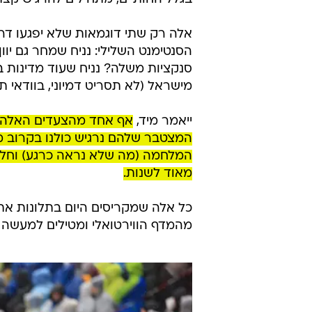
אלה רק שתי דוגמאות שלא יפגעו ד
הסנטימנט השלילי: נניח שמחר גם יו
סנקציות משלה? נניח שעוד מדינות בע
מישראל (לא תסריט דמיוני, בוודאי ת
ייאמר מיד,
אף אחד מהצעדים האלה ל
המצטבר שלהם נרגיש כולנו בקרוב מא
המלחמה (מה שלא נראה כרגע) וחלק
מאוד לשנות.
כל אלה שמקריסים היום בתלונות אתר
מהמדף הווירטואלי ומטילים למעשה ח