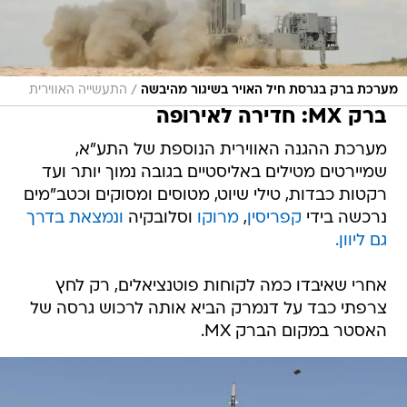
/
מערכת ברק בגרסת חיל האויר בשיגור מהיבשה
התעשייה האווירית
ברק MX: חדירה לאירופה
מערכת ההגנה האווירית הנוספת של התע"א,
שמיירטים מטילים באליסטיים בגובה נמוך יותר ועד
רקטות כבדות, טילי שיוט, מטוסים ומסוקים וכטב"מים
נרכשה בידי
קפריסין
,
מרוקו
וסלובקיה
ונמצאת
בדרך
גם ליוון.
אחרי שאיבדו כמה לקוחות פוטנציאלים, רק לחץ
צרפתי כבד על דנמרק הביא אותה לרכוש גרסה של
האסטר במקום הברק MX.