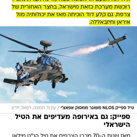
רוכשת מערכת כזאת מישראל, בחצר האחורית של
צרפת. גם קלע דוד הוכיחה מאז את יכולותיה מול
איראן וחיזבאללה.
/
טיל ספייק NLOS משוגר ממסוק אפאצ'י
עיבוד תמונה, רפאל, יח"צ
ספייק: גם באירופה מעדיפים את הטיל
הישראלי
מאז שנות ה-70 מכרו הצרפים את טיל הנ"ט מילאן