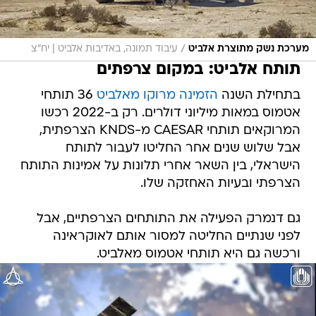
/
מערכת נשק מתוצרת אלביט
עיבוד תמונה, באדיבות אלביט | יח״צ
תותח אלביט: במקום צרפתים
בתחילת השנה
הזמינה מרוקו מאלביט
36 תותחי
אטמוס במאות מיליוני דולרים. רק ב-2022 רכשו
המרוקאים תותחי CAESAR מ-KNDS הצרפתית,
אבל שלוש שנים אחר החליטו לעבור לתותח
הישראלי, בין השאר אחרי תלונות על אמינות התותח
הצרפתי ובעיות האחזקה שלו.
גם דנמרק הפעילה את התותחים הצרפתיים, אבל
לפני שנתיים החליטה למסור אותם לאוקראינה
ורכשה גם היא תותחי אטמוס מאלביט.